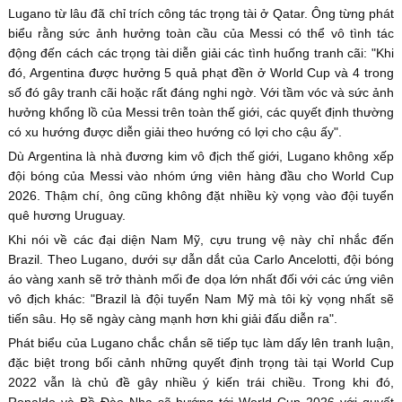
Lugano từ lâu đã chỉ trích công tác trọng tài ở Qatar. Ông từng phát
biểu rằng sức ảnh hưởng toàn cầu của Messi có thể vô tình tác
động đến cách các trọng tài diễn giải các tình huống tranh cãi: "Khi
đó, Argentina được hưởng 5 quả phạt đền ở World Cup và 4 trong
số đó gây tranh cãi hoặc rất đáng nghi ngờ. Với tầm vóc và sức ảnh
hưởng khổng lồ của Messi trên toàn thế giới, các quyết định thường
có xu hướng được diễn giải theo hướng có lợi cho cậu ấy".
Dù Argentina là nhà đương kim vô địch thế giới, Lugano không xếp
đội bóng của Messi vào nhóm ứng viên hàng đầu cho World Cup
2026. Thậm chí, ông cũng không đặt nhiều kỳ vọng vào đội tuyển
quê hương Uruguay.
Khi nói về các đại diện Nam Mỹ, cựu trung vệ này chỉ nhắc đến
Brazil. Theo Lugano, dưới sự dẫn dắt của Carlo Ancelotti, đội bóng
áo vàng xanh sẽ trở thành mối đe dọa lớn nhất đối với các ứng viên
vô địch khác: "Brazil là đội tuyển Nam Mỹ mà tôi kỳ vọng nhất sẽ
tiến sâu. Họ sẽ ngày càng mạnh hơn khi giải đấu diễn ra".
Phát biểu của Lugano chắc chắn sẽ tiếp tục làm dấy lên tranh luận,
đặc biệt trong bối cảnh những quyết định trọng tài tại World Cup
2022 vẫn là chủ đề gây nhiều ý kiến trái chiều. Trong khi đó,
Ronaldo và Bồ Đào Nha sẽ hướng tới World Cup 2026 với quyết