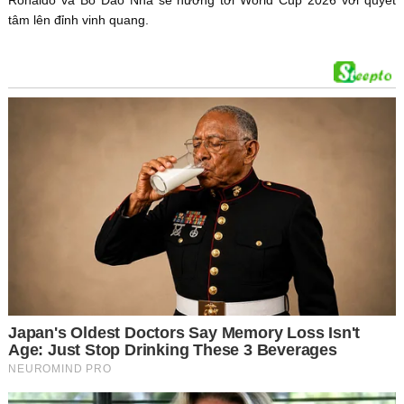
tâm lên đỉnh vinh quang.