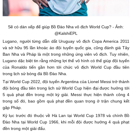
Sẽ có dàn xếp để giúp Bồ Đào Nha vô địch World Cup? - Ảnh:
@KalshiEPL
Lugano, người từng dẫn dắt Uruguay vô địch Copa America 2011
và sở hữu 95 lần khoác áo đội tuyển quốc gia, cũng đánh giá Tây
Ban Nha và Pháp là một trong những ứng viên vô địch. Tuy nhiên,
Lugano dặc biệt tin rằng những lợi thế vô hình có thể giúp đội tuyển
của Ronaldo tiến gần hơn tới chức vô địch World Cup đầu tiên
trong lịch sử bóng đá Bồ Đào Nha.
Tại World Cup 2022, đội tuyển Argentina của Lionel Messi trở thành
đội bóng đầu tiên trong lịch sử World Cup hiện đại được hưởng tới
5 quả phạt đền trong một kỳ giải. Messi thực hiện thành công 4
trong số đó, bao gồm quả phạt đền quan trọng ở trận chung kết
gặp Pháp.
Kỷ lục trước đó thuộc về Hà Lan tại World Cup 1978 và chính Bồ
Đào Nha tại World Cup 1966, khi mỗi đội được hưởng 4 quả phạt
đền trong một giải đấu.