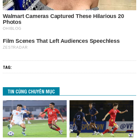
TAG:
TIN CÙNG CHUYÊN MỤC