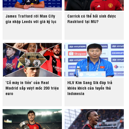
James Trafford rời Man City
Carrick có thể hồi sinh được
gia nhập Leeds với giá kỷ lục
Rashford tại MU?
‘Cỗ máy in tiền’ của Real
HLV Kim Sang Sik đáp trả
Madrid sắp vượt mốc 200 triệu
khiêu khích của tuyển thủ
euro
Indonesia