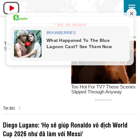
Link dự phòng
Tin tức
Diego Lugano: 'Họ sẽ giúp Ronaldo vô địch World
Cup 2026 như đã làm với Messi'