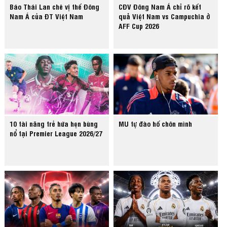
Báo Thái Lan chê vị thế Đông
CĐV Đông Nam Á chỉ rõ kết
Nam Á của ĐT Việt Nam
quả Việt Nam vs Campuchia ở
AFF Cup 2026
10 tài năng trẻ hứa hẹn bùng
MU tự đào hố chôn mình
nổ tại Premier League 2026/27