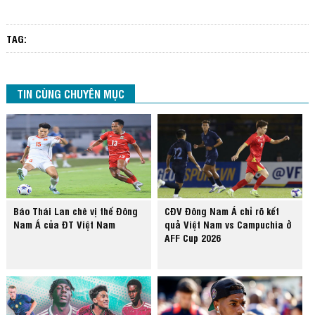
TAG:
TIN CÙNG CHUYÊN MỤC
Báo Thái Lan chê vị thế Đông
CĐV Đông Nam Á chỉ rõ kết
Nam Á của ĐT Việt Nam
quả Việt Nam vs Campuchia ở
AFF Cup 2026