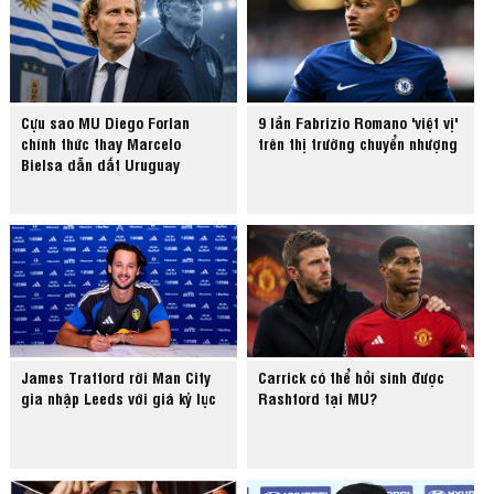
Cựu sao MU Diego Forlan
9 lần Fabrizio Romano 'việt vị'
chính thức thay Marcelo
trên thị trường chuyển nhượng
Bielsa dẫn dắt Uruguay
James Trafford rời Man City
Carrick có thể hồi sinh được
gia nhập Leeds với giá kỷ lục
Rashford tại MU?