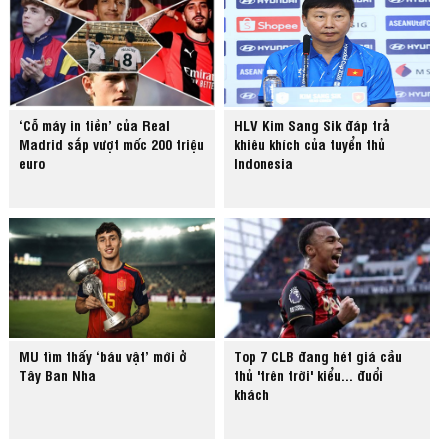
‘Cỗ máy in tiền’ của Real
HLV Kim Sang Sik đáp trả
Madrid sắp vượt mốc 200 triệu
khiêu khích của tuyển thủ
euro
Indonesia
MU tìm thấy ‘báu vật’ mới ở
Top 7 CLB đang hét giá cầu
Tây Ban Nha
thủ 'trên trời' kiểu... đuổi
khách