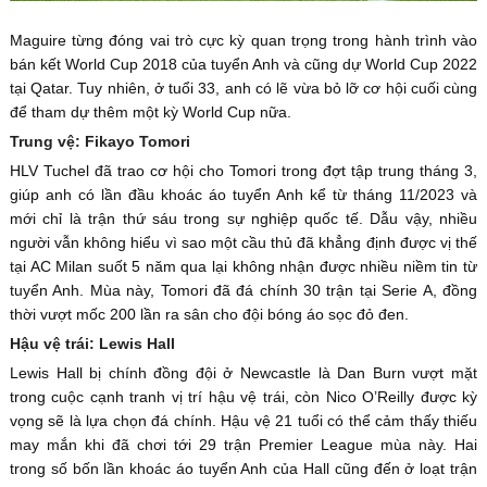
Maguire từng đóng vai trò cực kỳ quan trọng trong hành trình vào
bán kết World Cup 2018 của tuyển Anh và cũng dự World Cup 2022
tại Qatar. Tuy nhiên, ở tuổi 33, anh có lẽ vừa bỏ lỡ cơ hội cuối cùng
để tham dự thêm một kỳ World Cup nữa.
Trung vệ: Fikayo Tomori
HLV Tuchel đã trao cơ hội cho Tomori trong đợt tập trung tháng 3,
giúp anh có lần đầu khoác áo tuyển Anh kể từ tháng 11/2023 và
mới chỉ là trận thứ sáu trong sự nghiệp quốc tế. Dẫu vậy, nhiều
người vẫn không hiểu vì sao một cầu thủ đã khẳng định được vị thế
tại AC Milan suốt 5 năm qua lại không nhận được nhiều niềm tin từ
tuyển Anh. Mùa này, Tomori đã đá chính 30 trận tại Serie A, đồng
thời vượt mốc 200 lần ra sân cho đội bóng áo sọc đỏ đen.
Hậu vệ trái: Lewis Hall
Lewis Hall bị chính đồng đội ở Newcastle là Dan Burn vượt mặt
trong cuộc cạnh tranh vị trí hậu vệ trái, còn Nico O’Reilly được kỳ
vọng sẽ là lựa chọn đá chính. Hậu vệ 21 tuổi có thể cảm thấy thiếu
may mắn khi đã chơi tới 29 trận Premier League mùa này. Hai
trong số bốn lần khoác áo tuyển Anh của Hall cũng đến ở loạt trận