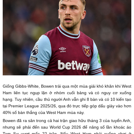
Giống Gibbs-White, Bowen trải qua một mùa giải khó khăn khi West
Ham liên tục ngụp lặn ở nhóm cuối bảng và có nguy cơ xuống
hạng. Tuy nhiên, cầu thủ người Anh vẫn ghi 8 bàn và có 10 kiến tạo
tại Premier League 2025/26, qua đó trực tiếp góp dấu giày vào hơn
40% số bàn thắng của West Ham mùa này.
Bowen đã ra sân trong cả hai trận giao hữu tháng 3 của tuyển Anh,
nhưng sẽ phải đến sau World Cup 2026 để nâng số lần khoác áo
Tam Sư vượt mốc 22 trận. Nếu West Ham phải xuống chơi ở