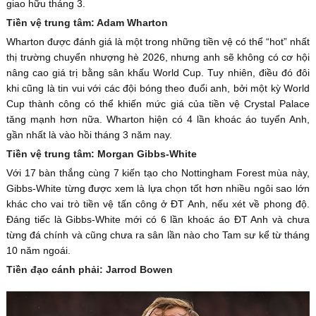
giao hữu tháng 3.
Tiền vệ trung tâm: Adam Wharton
Wharton được đánh giá là một trong những tiền vệ có thể “hot” nhất
thị trường chuyển nhượng hè 2026, nhưng anh sẽ không có cơ hội
nâng cao giá trị bằng sân khấu World Cup. Tuy nhiên, điều đó đôi
khi cũng là tin vui với các đội bóng theo đuổi anh, bởi một kỳ World
Cup thành công có thể khiến mức giá của tiền vệ Crystal Palace
tăng mạnh hơn nữa. Wharton hiện có 4 lần khoác áo tuyển Anh,
gần nhất là vào hồi tháng 3 năm nay.
Tiền vệ trung tâm: Morgan Gibbs-White
Với 17 bàn thắng cùng 7 kiến tạo cho Nottingham Forest mùa này,
Gibbs-White từng được xem là lựa chọn tốt hơn nhiều ngôi sao lớn
khác cho vai trò tiền vệ tấn công ở ĐT Anh, nếu xét về phong độ.
Đáng tiếc là Gibbs-White mới có 6 lần khoác áo ĐT Anh và chưa
từng đá chính và cũng chưa ra sân lần nào cho Tam sư kể từ tháng
10 năm ngoái.
Tiền đạo cánh phải: Jarrod Bowen