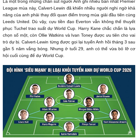
Là một trong những chân sút người Anh ghi nhiều bàn nhất Premier
League mùa này, Calvert-Lewin đã khiến nhiều người nghi ngờ khả
năng của anh phải thay đổi quan điểm trong mùa giải đầu tiên cùng
Leeds United. Dù vậy, cựu tiền đạo Everton vẫn không thể thuyết
phục Tuchel trao suất dự World Cup. Harry Kane chắc chắn là lựa
chọn số một, còn Ollie Watkins và Ivan Toney được ưu tiên cho vai
trò dự bị. Calvert-Lewin từng được gọi lại tuyển Anh hồi tháng 3 sau
gần 5 năm vắng bóng. Nhưng ở tuổi 29, anh có thể vừa bỏ lỡ cơ
hội cuối cùng để dự World Cup.