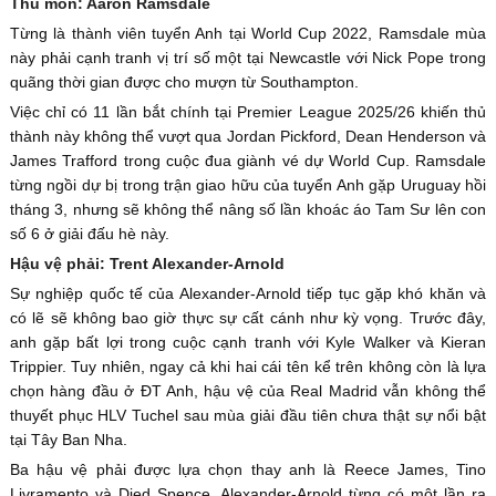
Thủ môn: Aaron Ramsdale
Từng là thành viên tuyển Anh tại World Cup 2022, Ramsdale mùa
này phải cạnh tranh vị trí số một tại Newcastle với Nick Pope trong
quãng thời gian được cho mượn từ Southampton.
Việc chỉ có 11 lần bắt chính tại Premier League 2025/26 khiến thủ
thành này không thể vượt qua Jordan Pickford, Dean Henderson và
James Trafford trong cuộc đua giành vé dự World Cup. Ramsdale
từng ngồi dự bị trong trận giao hữu của tuyển Anh gặp Uruguay hồi
tháng 3, nhưng sẽ không thể nâng số lần khoác áo Tam Sư lên con
số 6 ở giải đấu hè này.
Hậu vệ phải: Trent Alexander-Arnold
Sự nghiệp quốc tế của Alexander-Arnold tiếp tục gặp khó khăn và
có lẽ sẽ không bao giờ thực sự cất cánh như kỳ vọng. Trước đây,
anh gặp bất lợi trong cuộc cạnh tranh với Kyle Walker và Kieran
Trippier. Tuy nhiên, ngay cả khi hai cái tên kể trên không còn là lựa
chọn hàng đầu ở ĐT Anh, hậu vệ của Real Madrid vẫn không thể
thuyết phục HLV Tuchel sau mùa giải đầu tiên chưa thật sự nổi bật
tại Tây Ban Nha.
Ba hậu vệ phải được lựa chọn thay anh là Reece James, Tino
Livramento và Djed Spence. Alexander-Arnold từng có một lần ra