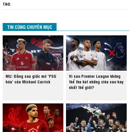
TAG:
TIN CÙNG CHUYÊN MỤC
MU: Đằng sau giấc mơ ‘PSG
Vì sao Premier League không
hóa’ của Michael Carrick
thể thu hút những siêu sao hay
nhất thế giới?