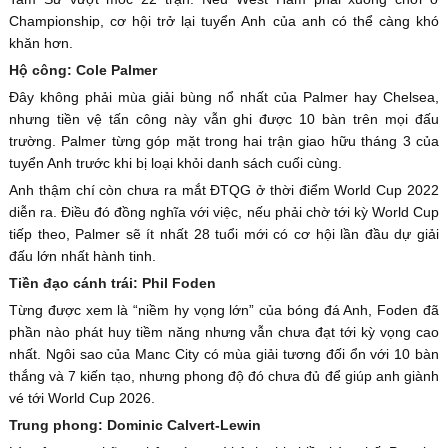
Championship, cơ hội trở lại tuyển Anh của anh có thể càng khó
khăn hơn.
Hộ công: Cole Palmer
Đây không phải mùa giải bùng nổ nhất của Palmer hay Chelsea,
nhưng tiền vệ tấn công này vẫn ghi được 10 bàn trên mọi đấu
trường. Palmer từng góp mặt trong hai trận giao hữu tháng 3 của
tuyển Anh trước khi bị loại khỏi danh sách cuối cùng.
Anh thậm chí còn chưa ra mắt ĐTQG ở thời điểm World Cup 2022
diễn ra. Điều đó đồng nghĩa với việc, nếu phải chờ tới kỳ World Cup
tiếp theo, Palmer sẽ ít nhất 28 tuổi mới có cơ hội lần đầu dự giải
đấu lớn nhất hành tinh.
Tiền đạo cánh trái: Phil Foden
Từng được xem là “niềm hy vọng lớn” của bóng đá Anh, Foden đã
phần nào phát huy tiềm năng nhưng vẫn chưa đạt tới kỳ vọng cao
nhất. Ngôi sao của Manc City có mùa giải tương đối ổn với 10 bàn
thắng và 7 kiến tạo, nhưng phong độ đó chưa đủ để giúp anh giành
vé tới World Cup 2026.
Trung phong: Dominic Calvert-Lewin