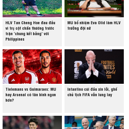
HLV Tan Cheng Hoe đau đầu
MU bổ nhiệm Eva Olid làm HLV
vì trụ cột chấn thương trước
trưởng đội nữ
trận ‘chung kết bảng’ với
Philippines
Tielemans vs Guimaraes: MU
Infantino cúi đầu xin lỗi, ghế
hay Arsenal có tân binh ngon
chủ tịch FIFA vẫn lung lay
hơn?