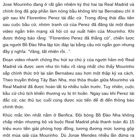
Jose Mourinho đang ở rất gần nhiệm kỳ thứ hai tại Real Madrid và
chính ông đã góp phần làm nóng bầu không khí tại Bernabeu chỉ ít
giờ sau khi Florentino Perez tái đắc cử. Trong động thái đầu tiên
sau cuộc bầu cử, nhóm tranh cử của Perez đã đăng tải một đoạn
video ngắn trên mạng xã hội có sự xuất hiện của Mourinho. Khi
được thông báo rằng: “Florentino Perez đã thắng cử”, chiến lược
gia người Bồ Đào Nha lập tức đáp lại bằng câu nói ngắn gọn nhưng
đầy ý nghĩa: “Vâng, tất nhiên rồi...”.
Đoạn video nhanh chóng thu hút sự chú ý của người hâm mộ Real
Madrid và được xem như tín hiệu rõ ràng nhất cho thấy Mourinho
sắp chính thức trở lại sân Bernabeu sau hơn một thập kỷ xa cách.
Theo truyền thông Tây Ban Nha, mọi thỏa thuận giữa Mourinho và
Real Madrid đã được hoàn tất từ nhiều tuần trước. Tuy nhiên, cuộc
bầu cử chủ tịch khiến thương vụ bị trì hoãn. Ngay sau khi Perez tái
đắc cử, các thủ tục cuối cùng được xúc tiến để đi đến thông báo
chính thức.
Khúc mắc lớn nhất nằm ở Benfica. Đội bóng Bồ Đào Nha không
chấp nhận nhượng bộ và buộc Real Madrid phải thanh toán đủ 15
triệu euro tiền giải phóng hợp đồng, tương đương mức lương gộp
một mùa giải của Mourinho. Dù Jorge Mendes nhiều lần đứng ra