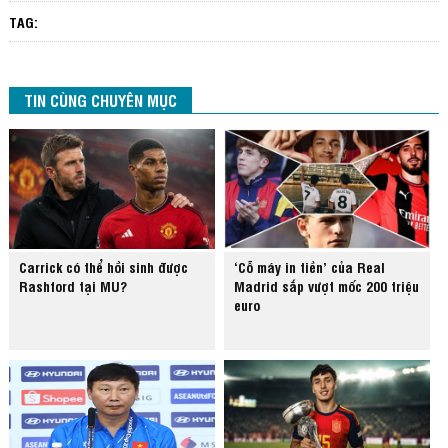
TAG:
TIN CÙNG CHUYÊN MỤC
Carrick có thể hồi sinh được
‘Cỗ máy in tiền’ của Real
Rashford tại MU?
Madrid sắp vượt mốc 200 triệu
euro