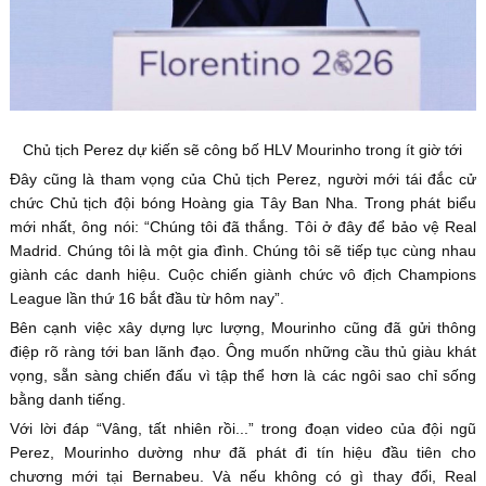
Chủ tịch Perez dự kiến sẽ công bố HLV Mourinho trong ít giờ tới
Đây cũng là tham vọng của Chủ tịch Perez, người mới tái đắc cử
chức Chủ tịch đội bóng Hoàng gia Tây Ban Nha. Trong phát biểu
mới nhất, ông nói: “Chúng tôi đã thắng. Tôi ở đây để bảo vệ Real
Madrid. Chúng tôi là một gia đình. Chúng tôi sẽ tiếp tục cùng nhau
giành các danh hiệu. Cuộc chiến giành chức vô địch Champions
League lần thứ 16 bắt đầu từ hôm nay”.
Bên cạnh việc xây dựng lực lượng, Mourinho cũng đã gửi thông
điệp rõ ràng tới ban lãnh đạo. Ông muốn những cầu thủ giàu khát
vọng, sẵn sàng chiến đấu vì tập thể hơn là các ngôi sao chỉ sống
bằng danh tiếng.
Với lời đáp “Vâng, tất nhiên rồi...” trong đoạn video của đội ngũ
Perez, Mourinho dường như đã phát đi tín hiệu đầu tiên cho
chương mới tại Bernabeu. Và nếu không có gì thay đổi, Real