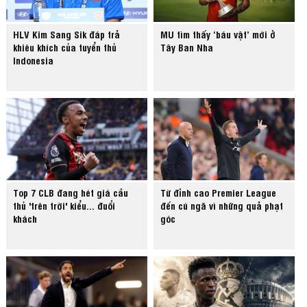
HLV Kim Sang Sik đáp trả
MU tìm thấy ‘báu vật’ mới ở
khiêu khích của tuyển thủ
Tây Ban Nha
Indonesia
Top 7 CLB đang hét giá cầu
Từ đỉnh cao Premier League
thủ 'trên trời' kiểu... đuổi
đến cú ngã vì những quả phạt
khách
góc