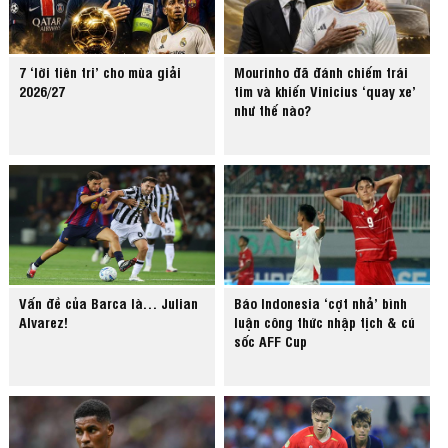
7 ‘lời tiên tri’ cho mùa giải
Mourinho đã đánh chiếm trái
2026/27
tim và khiến Vinicius ‘quay xe’
như thế nào?
Vấn đề của Barca là… Julian
Báo Indonesia ‘cợt nhả’ bình
Alvarez!
luận công thức nhập tịch & cú
sốc AFF Cup