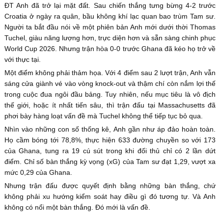
ĐT Anh đã trở lại mặt đất. Sau chiến thắng tưng bừng 4-2 trước
Croatia ở ngày ra quân, bầu không khí lạc quan bao trùm Tam sư.
Người ta bắt đầu nói về một phiên bản Anh mới dưới thời Thomas
Tuchel, giàu năng lượng hơn, trực diện hơn và sẵn sàng chinh phục
World Cup 2026. Nhưng trận hòa 0-0 trước Ghana đã kéo họ trở về
với thực tại.
Một điểm không phải thảm họa. Với 4 điểm sau 2 lượt trận, Anh vẫn
sáng cửa giành vé vào vòng knock-out và thậm chí còn nắm lợi thế
trong cuộc đua ngôi đầu bảng. Tuy nhiên, nếu mục tiêu là vô địch
thế giới, hoặc ít nhất tiến sâu, thì trận đấu tại Massachusetts đã
phơi bày hàng loạt vấn đề mà Tuchel không thể tiếp tục bỏ qua.
Nhìn vào những con số thống kê, Anh gần như áp đảo hoàn toàn.
Họ cầm bóng tới 78,8%, thực hiện 633 đường chuyền so với 173
của Ghana, tung ra 19 cú sút trong khi đối thủ chỉ có 2 lần dứt
điểm. Chỉ số bàn thắng kỳ vọng (xG) của Tam sư đạt 1,29, vượt xa
mức 0,29 của Ghana.
Nhưng trận đấu được quyết định bằng những bàn thắng, chứ
không phải xu hướng kiểm soát hay điều gì đó tương tự. Và Anh
không có nổi một bàn thắng. Đó mới là vấn đề.