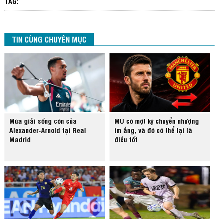
TAG:
TIN CÙNG CHUYÊN MỤC
Mùa giải sống còn của
MU có một kỳ chuyển nhượng
Alexander-Arnold tại Real
im ắng, và đó có thể lại là
Madrid
điều tốt