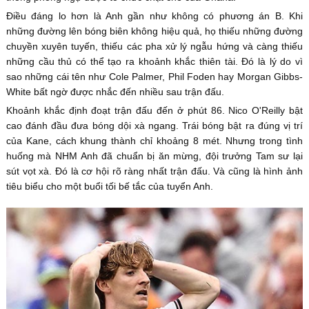
Điều đáng lo hơn là Anh gần như không có phương án B. Khi
những đường lên bóng biên không hiệu quả, họ thiếu những đường
chuyền xuyên tuyến, thiếu các pha xử lý ngẫu hứng và càng thiếu
những cầu thủ có thể tạo ra khoảnh khắc thiên tài. Đó là lý do vì
sao những cái tên như Cole Palmer, Phil Foden hay Morgan Gibbs-
White bất ngờ được nhắc đến nhiều sau trận đấu.
Khoảnh khắc định đoạt trận đấu đến ở phút 86. Nico O'Reilly bật
cao đánh đầu đưa bóng dội xà ngang. Trái bóng bật ra đúng vị trí
của Kane, cách khung thành chỉ khoảng 8 mét. Nhưng trong tình
huống mà NHM Anh đã chuẩn bị ăn mừng, đội trưởng Tam sư lại
sút vọt xà. Đó là cơ hội rõ ràng nhất trận đấu. Và cũng là hình ảnh
tiêu biểu cho một buổi tối bế tắc của tuyển Anh.