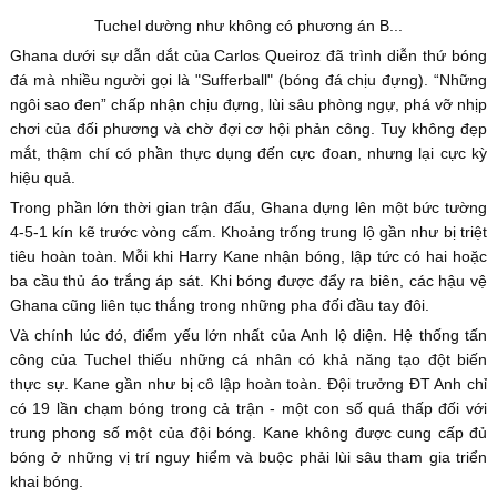
Tuchel dường như không có phương án B...
Ghana dưới sự dẫn dắt của Carlos Queiroz đã trình diễn thứ bóng
đá mà nhiều người gọi là "Sufferball" (bóng đá chịu đựng). “Những
ngôi sao đen” chấp nhận chịu đựng, lùi sâu phòng ngự, phá vỡ nhịp
chơi của đối phương và chờ đợi cơ hội phản công. Tuy không đẹp
mắt, thậm chí có phần thực dụng đến cực đoan, nhưng lại cực kỳ
hiệu quả.
Trong phần lớn thời gian trận đấu, Ghana dựng lên một bức tường
4-5-1 kín kẽ trước vòng cấm. Khoảng trống trung lộ gần như bị triệt
tiêu hoàn toàn. Mỗi khi Harry Kane nhận bóng, lập tức có hai hoặc
ba cầu thủ áo trắng áp sát. Khi bóng được đẩy ra biên, các hậu vệ
Ghana cũng liên tục thắng trong những pha đối đầu tay đôi.
Và chính lúc đó, điểm yếu lớn nhất của Anh lộ diện. Hệ thống tấn
công của Tuchel thiếu những cá nhân có khả năng tạo đột biến
thực sự. Kane gần như bị cô lập hoàn toàn. Đội trưởng ĐT Anh chỉ
có 19 lần chạm bóng trong cả trận - một con số quá thấp đối với
trung phong số một của đội bóng. Kane không được cung cấp đủ
bóng ở những vị trí nguy hiểm và buộc phải lùi sâu tham gia triển
khai bóng.