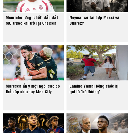
Mourinho từng ‘chốt’ dẫn dắt
Neymar sẽ tái hợp Messi và
MU trước khi trở lại Chelsea
Suarez?
Maresca ẩn ý một ngôi sao có
Lamine Yamal bỗng chốc bị
thể sắp chia tay Man City
gọi là ‘bố đường’