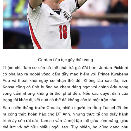
Gordon tiếp tục gây thất vọng
Thậm chí, Tam sư còn có thể phải trả giá đắt hơn. Jordan Pickford
có pha lao ra ngoài vòng cấm đầy mạo hiểm với Prince Kwabena
Adu và thoát khỏi nguy cơ nhận thẻ đỏ. Không lâu sau đó, Ezri
Konsa cũng có tình huống va chạm đáng ngờ với chính Adu trong
vòng cấm nhưng không bị thổi phạt đền. Nếu các quyết định của
trọng tài khác đi, kết quả có thể đã không còn là một trận hòa.
Sau chiến thắng trước Croatia, nhiều người tin rằng Tuchel đã tìm
ra công thức hoàn hảo cho ĐT Anh. Nhưng thực tế cho thấy hành
trình ấy còn rất dài. Tam sư vẫn là một tập thể giàu tiềm năng, giàu
thể lực và sở hữu nhiều ngôi sao. Tuy nhiên, họ cũng đang phụ