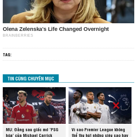
TAG:
TIN CÙNG CHUYÊN MỤC
MU: Đằng sau giấc mơ ‘PSG
Vì sao Premier League không
hóa’ của Michael Carrick
thể thu hút những siêu sao hay