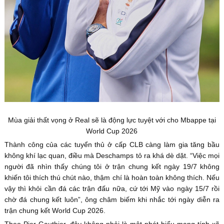
Mùa giải thất vọng ở Real sẽ là động lực tuyệt với cho Mbappe tại
World Cup 2026
Thành công của các tuyển thủ ở cấp CLB càng làm gia tăng bầu
không khí lạc quan, điều mà Deschamps tỏ ra khá dè dặt. “Việc mọi
người đã nhìn thấy chúng tôi ở trận chung kết ngày 19/7 không
khiến tôi thích thú chút nào, thậm chí là hoàn toàn không thích. Nếu
vậy thì khỏi cần đá các trận đấu nữa, cứ tới Mỹ vào ngày 15/7 rồi
chờ đá chung kết luôn”, ông châm biếm khi nhắc tới ngày diễn ra
trận chung kết World Cup 2026.
Theo Pier Gauthier, đây không phải là một phát biểu mang tính xã