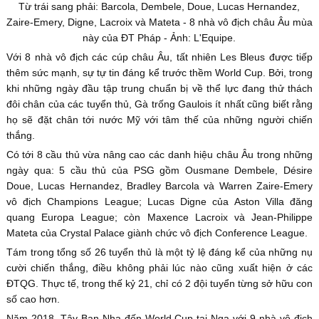
Từ trái sang phải: Barcola, Dembele, Doue, Lucas Hernandez,
Zaire-Emery, Digne, Lacroix và Mateta - 8 nhà vô địch châu Âu mùa
này của ĐT Pháp - Ảnh: L'Equipe.
Với 8 nhà vô địch các cúp châu Âu, tất nhiên Les Bleus được tiếp
thêm sức mạnh, sự tự tin đáng kể trước thềm World Cup. Bởi, trong
khi những ngày đầu tập trung chuẩn bị về thể lực đang thử thách
đôi chân của các tuyển thủ, Gà trống Gaulois ít nhất cũng biết rằng
họ sẽ đặt chân tới nước Mỹ với tâm thế của những người chiến
thắng.
Có tới 8 cầu thủ vừa nâng cao các danh hiệu châu Âu trong những
ngày qua: 5 cầu thủ của PSG gồm Ousmane Dembele, Désire
Doue, Lucas Hernandez, Bradley Barcola và Warren Zaire-Emery
vô địch Champions League; Lucas Digne của Aston Villa đăng
quang Europa League; còn Maxence Lacroix và Jean-Philippe
Mateta của Crystal Palace giành chức vô địch Conference League.
Tám trong tổng số 26 tuyển thủ là một tỷ lệ đáng kể của những nụ
cười chiến thắng, điều không phải lúc nào cũng xuất hiện ở các
ĐTQG. Thực tế, trong thế kỷ 21, chỉ có 2 đội tuyển từng sở hữu con
số cao hơn.
Năm 2018, Tây Ban Nha đến World Cup tại Nga với 9 nhà vô địch