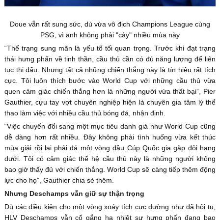
Doue vẫn rất sung sức, dù vừa vô địch Champions League cùng
PSG, vì anh không phải "cày" nhiều mùa này
“Thể trạng sung mãn là yếu tố tối quan trọng. Trước khi đạt trạng
thái hưng phấn về tinh thần, cầu thủ cần có đủ năng lượng để liên
tục thi đấu. Nhưng tất cả những chiến thắng này là tín hiệu rất tích
cực. Tôi luôn thích bước vào World Cup với những cầu thủ vừa
quen cảm giác chiến thắng hơn là những người vừa thất bại”, Pier
Gauthier, cựu tay vợt chuyên nghiệp hiện là chuyên gia tâm lý thể
thao làm việc với nhiều cầu thủ bóng đá, nhận định.
“Việc chuyển đổi sang một mục tiêu danh giá như World Cup cũng
dễ dàng hơn rất nhiều. Đây không phải tình huống vừa kết thúc
mùa giải rồi lại phải đá một vòng đầu Cúp Quốc gia gặp đội hạng
dưới. Tôi có cảm giác thế hệ cầu thủ này là những người không
bao giờ thấy đủ với chiến thắng. World Cup sẽ càng tiếp thêm động
lực cho họ”, Gauthier chia sẻ thêm.
Nhưng Deschamps vẫn giữ sự thận trọng
Dù các điều kiện cho một vòng xoáy tích cực dường như đã hội tụ,
HLV Deschamps vẫn cố gắng hạ nhiệt sự hưng phấn đang bao