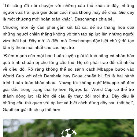
“Tôi cũng đã nói chuyện với những cầu thủ khác ở đây, những
người vừa trải qua giai đoạn cuối mùa không mấy dễ chịu. Giờ đây
là một chương mới hoàn toàn khác”, Deschamps chia sẻ.
Chương mới ấy cần phải gắn kết tất cả, để sự thăng hoa của
những người chiến thắng không vô tình tạo áp lực lên những người
vừa thất bại. Đây mới là điều mà Deschamps đặc biệt chú ý để tạo
tâm lý thoải mái nhất cho các học trò.
“Điểm mạnh của một ban huấn luyện giỏi là khả năng cá nhân hóa
quá trình chuẩn bị cho từng cầu thủ. Họ sẽ phải trao đổi rất nhiều
về điều đó. Rõ ràng không thể so sánh cách Mbappe bước vào
World Cup với cách Dembele hay Doue chuẩn bị. Đó là hai hành
trình hoàn toàn khác nhau. Nhưng tôi không nghĩ Mbappe sẽ đến
giải đấu trong trạng thái tệ hơn. Ngược lại, World Cup có thể trở
thành động lực rất lớn để cậu ấy thay đổi mọi thứ. Đây đều là
những cầu thủ quen với áp lực và biết cách đứng dậy sau thất bại”,
Gauthier giải thích cụ thể hơn.