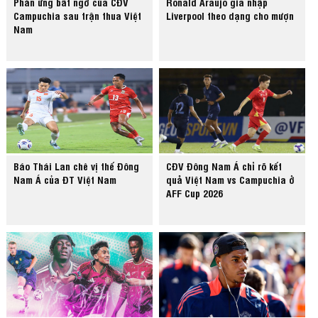
Phản ứng bất ngờ của CĐV
Ronald Araujo gia nhập
Campuchia sau trận thua Việt
Liverpool theo dạng cho mượn
Nam
Báo Thái Lan chê vị thế Đông
CĐV Đông Nam Á chỉ rõ kết
Nam Á của ĐT Việt Nam
quả Việt Nam vs Campuchia ở
AFF Cup 2026