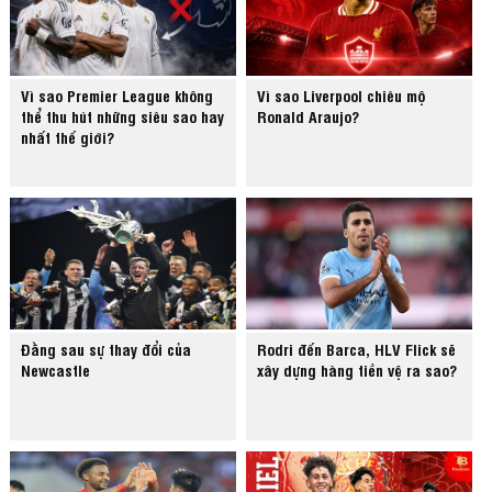
Vì sao Premier League không
Vì sao Liverpool chiêu mộ
thể thu hút những siêu sao hay
Ronald Araujo?
nhất thế giới?
Đằng sau sự thay đổi của
Rodri đến Barca, HLV Flick sẽ
Newcastle
xây dựng hàng tiền vệ ra sao?