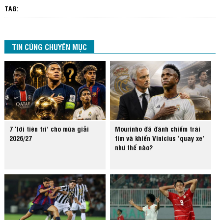
TAG:
TIN CÙNG CHUYÊN MỤC
7 ‘lời tiên tri’ cho mùa giải
Mourinho đã đánh chiếm trái
2026/27
tim và khiến Vinicius ‘quay xe’
như thế nào?