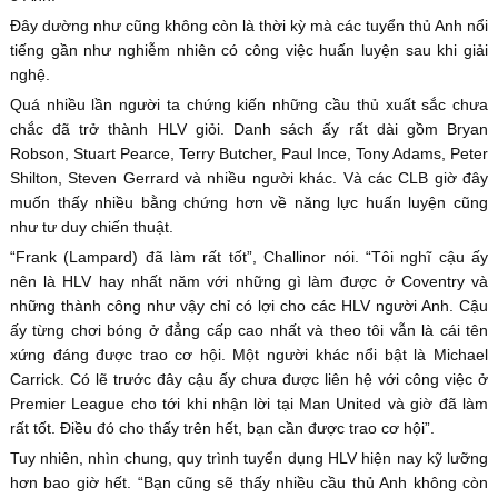
Đây dường như cũng không còn là thời kỳ mà các tuyển thủ Anh nổi
tiếng gần như nghiễm nhiên có công việc huấn luyện sau khi giải
nghệ.
Quá nhiều lần người ta chứng kiến những cầu thủ xuất sắc chưa
chắc đã trở thành HLV giỏi. Danh sách ấy rất dài gồm Bryan
Robson, Stuart Pearce, Terry Butcher, Paul Ince, Tony Adams, Peter
Shilton, Steven Gerrard và nhiều người khác. Và các CLB giờ đây
muốn thấy nhiều bằng chứng hơn về năng lực huấn luyện cũng
như tư duy chiến thuật.
“Frank (Lampard) đã làm rất tốt”, Challinor nói. “Tôi nghĩ cậu ấy
nên là HLV hay nhất năm với những gì làm được ở Coventry và
những thành công như vậy chỉ có lợi cho các HLV người Anh. Cậu
ấy từng chơi bóng ở đẳng cấp cao nhất và theo tôi vẫn là cái tên
xứng đáng được trao cơ hội. Một người khác nổi bật là Michael
Carrick. Có lẽ trước đây cậu ấy chưa được liên hệ với công việc ở
Premier League cho tới khi nhận lời tại Man United và giờ đã làm
rất tốt. Điều đó cho thấy trên hết, bạn cần được trao cơ hội”.
Tuy nhiên, nhìn chung, quy trình tuyển dụng HLV hiện nay kỹ lưỡng
hơn bao giờ hết. “Bạn cũng sẽ thấy nhiều cầu thủ Anh không còn