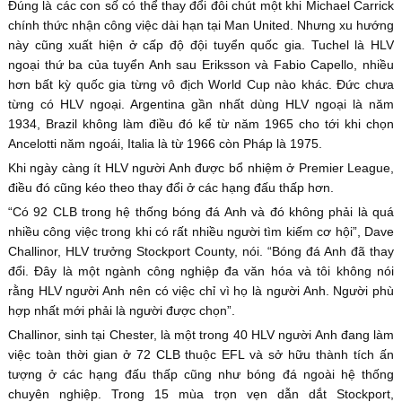
Đúng là các con số có thể thay đổi đôi chút một khi Michael Carrick
chính thức nhận công việc dài hạn tại Man United. Nhưng xu hướng
này cũng xuất hiện ở cấp độ đội tuyển quốc gia. Tuchel là HLV
ngoại thứ ba của tuyển Anh sau Eriksson và Fabio Capello, nhiều
hơn bất kỳ quốc gia từng vô địch World Cup nào khác. Đức chưa
từng có HLV ngoại. Argentina gần nhất dùng HLV ngoại là năm
1934, Brazil không làm điều đó kể từ năm 1965 cho tới khi chọn
Ancelotti năm ngoái, Italia là từ 1966 còn Pháp là 1975.
Khi ngày càng ít HLV người Anh được bổ nhiệm ở Premier League,
điều đó cũng kéo theo thay đổi ở các hạng đấu thấp hơn.
“Có 92 CLB trong hệ thống bóng đá Anh và đó không phải là quá
nhiều công việc trong khi có rất nhiều người tìm kiếm cơ hội”, Dave
Challinor, HLV trưởng Stockport County, nói. “Bóng đá Anh đã thay
đổi. Đây là một ngành công nghiệp đa văn hóa và tôi không nói
rằng HLV người Anh nên có việc chỉ vì họ là người Anh. Người phù
hợp nhất mới phải là người được chọn”.
Challinor, sinh tại Chester, là một trong 40 HLV người Anh đang làm
việc toàn thời gian ở 72 CLB thuộc EFL và sở hữu thành tích ấn
tượng ở các hạng đấu thấp cũng như bóng đá ngoài hệ thống
chuyên nghiệp. Trong 15 mùa trọn vẹn dẫn dắt Stockport,