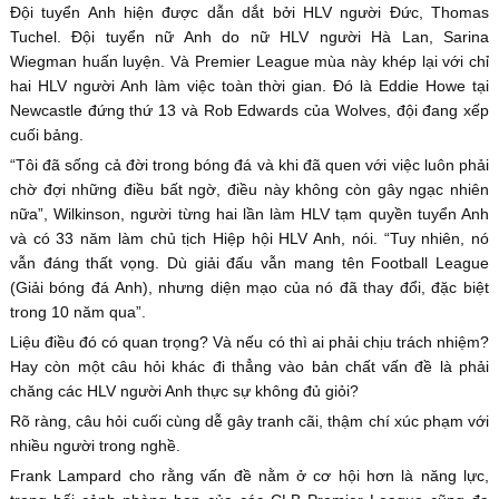
Đội tuyển Anh hiện được dẫn dắt bởi HLV người Đức, Thomas
Tuchel. Đội tuyển nữ Anh do nữ HLV người Hà Lan, Sarina
Wiegman huấn luyện. Và Premier League mùa này khép lại với chỉ
hai HLV người Anh làm việc toàn thời gian. Đó là Eddie Howe tại
Newcastle đứng thứ 13 và Rob Edwards của Wolves, đội đang xếp
cuối bảng.
“Tôi đã sống cả đời trong bóng đá và khi đã quen với việc luôn phải
chờ đợi những điều bất ngờ, điều này không còn gây ngạc nhiên
nữa”, Wilkinson, người từng hai lần làm HLV tạm quyền tuyển Anh
và có 33 năm làm chủ tịch Hiệp hội HLV Anh, nói. “Tuy nhiên, nó
vẫn đáng thất vọng. Dù giải đấu vẫn mang tên Football League
(Giải bóng đá Anh), nhưng diện mạo của nó đã thay đổi, đặc biệt
trong 10 năm qua”.
Liệu điều đó có quan trọng? Và nếu có thì ai phải chịu trách nhiệm?
Hay còn một câu hỏi khác đi thẳng vào bản chất vấn đề là phải
chăng các HLV người Anh thực sự không đủ giỏi?
Rõ ràng, câu hỏi cuối cùng dễ gây tranh cãi, thậm chí xúc phạm với
nhiều người trong nghề.
Frank Lampard cho rằng vấn đề nằm ở cơ hội hơn là năng lực,