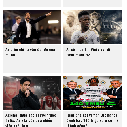
Amorim chỉ ra vấn đề lớn của
Ai sẽ thua khi Vinicius rời
Milan
Real Madrid?
Arsenal thua bạc nhược trước
Real phá két vì Yan Diomande:
Betis, Arteta còn quá nhiều
Canh bạc 140 triệu euro có thể
việc phải làm
thành công?