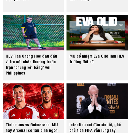
HLV Tan Cheng Hoe đau đầu
MU bổ nhiệm Eva Olid làm HLV
vì trụ cột chấn thương trước
trưởng đội nữ
trận ‘chung kết bảng’ với
Philippines
Tielemans vs Guimaraes: MU
Infantino cúi đầu xin lỗi, ghế
hay Arsenal có tân binh ngon
chủ tịch FIFA vẫn lung lay