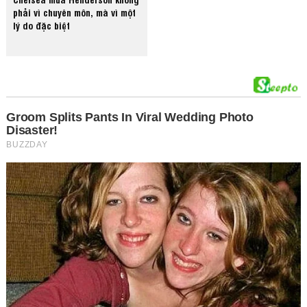
phải vì chuyên môn, mà vì một
lý do đặc biệt