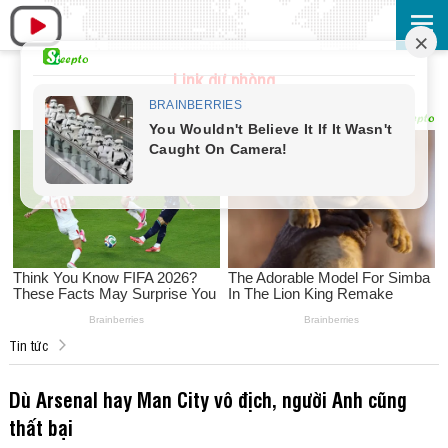
Link dự phòng
Tin tức
Dù Arsenal hay Man City vô địch, người Anh cũng
thất bại