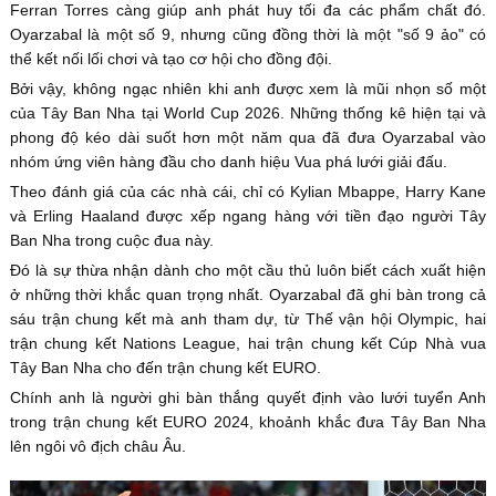
Ferran Torres càng giúp anh phát huy tối đa các phẩm chất đó.
Oyarzabal là một số 9, nhưng cũng đồng thời là một "số 9 ảo" có
thể kết nối lối chơi và tạo cơ hội cho đồng đội.
Bởi vậy, không ngạc nhiên khi anh được xem là mũi nhọn số một
của Tây Ban Nha tại World Cup 2026. Những thống kê hiện tại và
phong độ kéo dài suốt hơn một năm qua đã đưa Oyarzabal vào
nhóm ứng viên hàng đầu cho danh hiệu Vua phá lưới giải đấu.
Theo đánh giá của các nhà cái, chỉ có Kylian Mbappe, Harry Kane
và Erling Haaland được xếp ngang hàng với tiền đạo người Tây
Ban Nha trong cuộc đua này.
Đó là sự thừa nhận dành cho một cầu thủ luôn biết cách xuất hiện
ở những thời khắc quan trọng nhất. Oyarzabal đã ghi bàn trong cả
sáu trận chung kết mà anh tham dự, từ Thế vận hội Olympic, hai
trận chung kết Nations League, hai trận chung kết Cúp Nhà vua
Tây Ban Nha cho đến trận chung kết EURO.
Chính anh là người ghi bàn thắng quyết định vào lưới tuyển Anh
trong trận chung kết EURO 2024, khoảnh khắc đưa Tây Ban Nha
lên ngôi vô địch châu Âu.