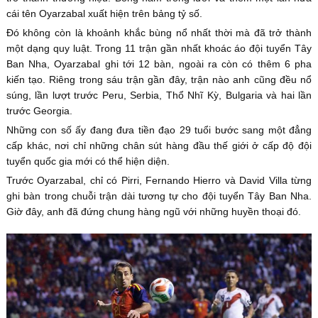
cái tên Oyarzabal xuất hiện trên bảng tỷ số.
Đó không còn là khoảnh khắc bùng nổ nhất thời mà đã trở thành
một dạng quy luật. Trong 11 trận gần nhất khoác áo đội tuyển Tây
Ban Nha, Oyarzabal ghi tới 12 bàn, ngoài ra còn có thêm 6 pha
kiến tạo. Riêng trong sáu trận gần đây, trận nào anh cũng đều nổ
súng, lần lượt trước Peru, Serbia, Thổ Nhĩ Kỳ, Bulgaria và hai lần
trước Georgia.
Những con số ấy đang đưa tiền đạo 29 tuổi bước sang một đẳng
cấp khác, nơi chỉ những chân sút hàng đầu thế giới ở cấp độ đội
tuyển quốc gia mới có thể hiện diện.
Trước Oyarzabal, chỉ có Pirri, Fernando Hierro và David Villa từng
ghi bàn trong chuỗi trận dài tương tự cho đội tuyển Tây Ban Nha.
Giờ đây, anh đã đứng chung hàng ngũ với những huyền thoại đó.