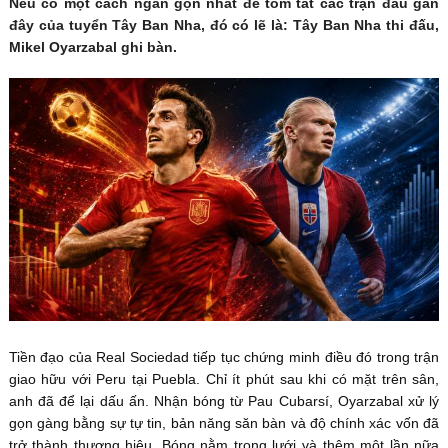
Nếu có một cách ngắn gọn nhất để tóm tắt các trận đấu gần
đây của tuyển Tây Ban Nha, đó có lẽ là: Tây Ban Nha thi đấu,
Mikel Oyarzabal ghi bàn.
Tiền đạo của Real Sociedad tiếp tục chứng minh điều đó trong trận
giao hữu với Peru tại Puebla. Chỉ ít phút sau khi có mặt trên sân,
anh đã để lại dấu ấn. Nhận bóng từ Pau Cubarsí, Oyarzabal xử lý
gọn gàng bằng sự tự tin, bản năng săn bàn và độ chính xác vốn đã
trở thành thương hiệu. Bóng nằm trong lưới và thêm một lần nữa