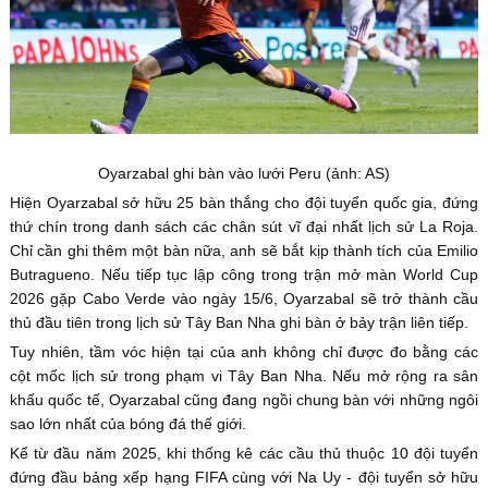
Oyarzabal ghi bàn vào lưới Peru (ảnh: AS)
Hiện Oyarzabal sở hữu 25 bàn thắng cho đội tuyển quốc gia, đứng
thứ chín trong danh sách các chân sút vĩ đại nhất lịch sử La Roja.
Chỉ cần ghi thêm một bàn nữa, anh sẽ bắt kịp thành tích của Emilio
Butragueno. Nếu tiếp tục lập công trong trận mở màn World Cup
2026 gặp Cabo Verde vào ngày 15/6, Oyarzabal sẽ trở thành cầu
thủ đầu tiên trong lịch sử Tây Ban Nha ghi bàn ở bảy trận liên tiếp.
Tuy nhiên, tầm vóc hiện tại của anh không chỉ được đo bằng các
cột mốc lịch sử trong phạm vi Tây Ban Nha. Nếu mở rộng ra sân
khấu quốc tế, Oyarzabal cũng đang ngồi chung bàn với những ngôi
sao lớn nhất của bóng đá thế giới.
Kể từ đầu năm 2025, khi thống kê các cầu thủ thuộc 10 đội tuyển
đứng đầu bảng xếp hạng FIFA cùng với Na Uy - đội tuyển sở hữu