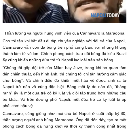
Thần tượng và người hùng vĩnh viễn của Cannavaro là Maradona
Cho tới tận khi bắt đầu đi tập chuyên nghiệp với đội trẻ của Napoli,
Cannavaro vẫn còn đá bóng trên phố cùng bạn, với những khung
thành làm từ vỏ lon. Chính phong cách trau dồi bóng đá kiểu Brazil
ấy cũng khiến những đứa trẻ từ Napoli lạc loài trên sân bóng.
“Chúng tôi gặp đội trẻ của Milan hay Juve, trong khi họ quan tâm
đến chiến thuật, đến hình ảnh, thì chúng tôi chỉ tận hưởng cảm giác
chơi bóng”. Và chính điều đó khiến một hậu vệ được sinh ra từ
Napoli trở nên vô cùng đặc biệt. Bằng một lý do nào đó, “thằng
ranh” ấy là một đứa trẻ có kỷ luật và giỏi tập trung hơn những cậu
bé khác. Và trên đường phố Napoli, một đứa trẻ có kỷ luật bị ép
phải chơi hậu vệ.
Cannavaro, cũng giống như mọi chú bé Napoli ở cuối thập kỷ 80,
thần tượng người anh hùng Maradona. Ông đã đến đây, tạo ra một
phong cách bóng đá hứng khởi và thời kỳ thành công nhất trong