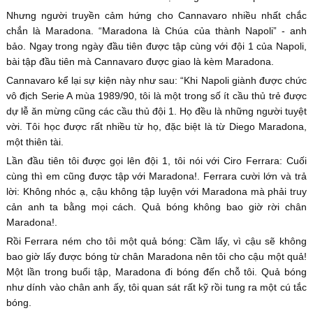
Nhưng người truyền cảm hứng cho Cannavaro nhiều nhất chắc
chắn là Maradona. “Maradona là Chúa của thành Napoli” - anh
bảo. Ngay trong ngày đầu tiên được tập cùng với đội 1 của Napoli,
bài tập đầu tiên mà Cannavaro được giao là kèm Maradona.
Cannavaro kể lại sự kiện này như sau: “Khi Napoli giành được chức
vô địch Serie A mùa 1989/90, tôi là một trong số ít cầu thủ trẻ được
dự lễ ăn mừng cũng các cầu thủ đội 1. Họ đều là những người tuyệt
vời. Tôi học được rất nhiều từ họ, đặc biệt là từ Diego Maradona,
một thiên tài.
Lần đầu tiên tôi được gọi lên đội 1, tôi nói với Ciro Ferrara: Cuối
cùng thì em cũng được tập với Maradona!. Ferrara cười lớn và trả
lời: Không nhóc ạ, cậu không tập luyện với Maradona mà phải truy
cản anh ta bằng mọi cách. Quả bóng không bao giờ rời chân
Maradona!.
Rồi Ferrara ném cho tôi một quả bóng: Cầm lấy, vì cậu sẽ không
bao giờ lấy được bóng từ chân Maradona nên tôi cho cậu một quả!
Một lần trong buổi tập, Maradona đi bóng đến chỗ tôi. Quả bóng
như dính vào chân anh ấy, tôi quan sát rất kỹ rồi tung ra một cú tắc
bóng.