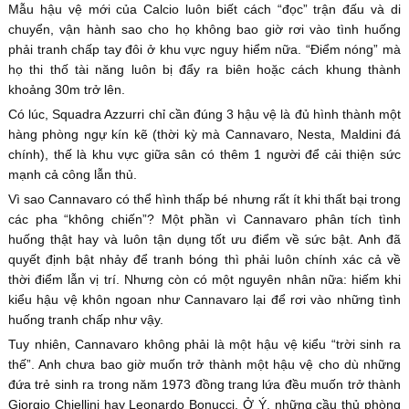
Mẫu hậu vệ mới của Calcio luôn biết cách “đọc” trận đấu và di
chuyển, vận hành sao cho họ không bao giờ rơi vào tình huống
phải tranh chấp tay đôi ở khu vực nguy hiểm nữa. “Điểm nóng” mà
họ thi thố tài năng luôn bị đẩy ra biên hoặc cách khung thành
khoảng 30m trở lên.
Có lúc, Squadra Azzurri chỉ cần đúng 3 hậu vệ là đủ hình thành một
hàng phòng ngự kín kẽ (thời kỳ mà Cannavaro, Nesta, Maldini đá
chính), thế là khu vực giữa sân có thêm 1 người để cải thiện sức
mạnh cả công lẫn thủ.
Vì sao Cannavaro có thể hình thấp bé nhưng rất ít khi thất bại trong
các pha “không chiến”? Một phần vì Cannavaro phân tích tình
huống thật hay và luôn tận dụng tốt ưu điểm về sức bật. Anh đã
quyết định bật nhảy để tranh bóng thì phải luôn chính xác cả về
thời điểm lẫn vị trí. Nhưng còn có một nguyên nhân nữa: hiếm khi
kiểu hậu vệ khôn ngoan như Cannavaro lại để rơi vào những tình
huống tranh chấp như vậy.
Tuy nhiên, Cannavaro không phải là một hậu vệ kiểu “trời sinh ra
thế”. Anh chưa bao giờ muốn trở thành một hậu vệ cho dù những
đứa trẻ sinh ra trong năm 1973 đồng trang lứa đều muốn trở thành
Giorgio Chiellini hay Leonardo Bonucci. Ở Ý, những cầu thủ phòng