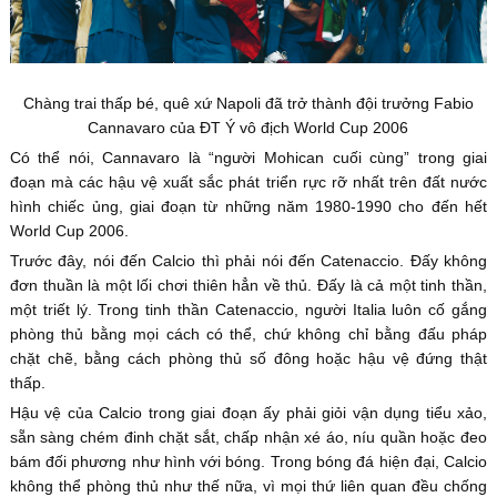
Chàng trai thấp bé, quê xứ Napoli đã trở thành đội trưởng Fabio
Cannavaro của ĐT Ý vô địch World Cup 2006
Có thể nói, Cannavaro là “người Mohican cuối cùng” trong giai
đoạn mà các hậu vệ xuất sắc phát triển rực rỡ nhất trên đất nước
hình chiếc ủng, giai đoạn từ những năm 1980-1990 cho đến hết
World Cup 2006.
Trước đây, nói đến Calcio thì phải nói đến Catenaccio. Đấy không
đơn thuần là một lối chơi thiên hẳn về thủ. Đấy là cả một tinh thần,
một triết lý. Trong tinh thần Catenaccio, người Italia luôn cố gắng
phòng thủ bằng mọi cách có thể, chứ không chỉ bằng đấu pháp
chặt chẽ, bằng cách phòng thủ số đông hoặc hậu vệ đứng thật
thấp.
Hậu vệ của Calcio trong giai đoạn ấy phải giỏi vận dụng tiểu xảo,
sẵn sàng chém đinh chặt sắt, chấp nhận xé áo, níu quần hoặc đeo
bám đối phương như hình với bóng. Trong bóng đá hiện đại, Calcio
không thể phòng thủ như thế nữa, vì mọi thứ liên quan đều chống