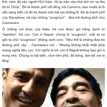
thờ, ném đá vào người HLV Inter, rồi lại tràn vào nhà thờ xin sự tha
tội từ Chúa”. Đó là thành phố nổi tiếng với Camorra, bọn mafia bỉ ổi
sẵn sàng biến cả đô thị thành một bãi rác khổng lồ. Đó là thành phố
của Maradona, và của những “scugnizzi” - đứa trẻ đường phố như
Cannavaro.
Ở những nơi khác của Italia, trẻ con được gọi bằng danh từ
“bambini”, trẻ con. Còn ở Napoli, chúng là “scugnizzi”, một từ có
gốc từ chữ “scugnizzo” (thằng ranh con). “Như thể là những đứa trẻ
đường phố vậy” - Cannavaro nói - “Nhưng không nhất thiết phải
mang nghĩa tiêu cực. Chỉ nghĩa là trẻ con ở Napoli không bao giờ ở
trong nhà. Chúng ra bãi biển, chơi trên phố, đá bóng, làm bố mẹ lo
lắng”.