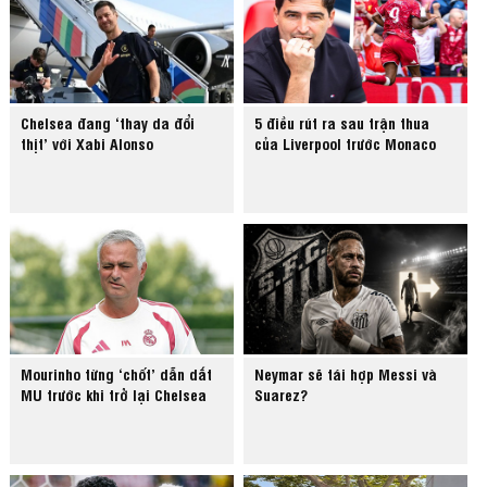
Chelsea đang ‘thay da đổi
5 điều rút ra sau trận thua
thịt’ với Xabi Alonso
của Liverpool trước Monaco
Mourinho từng ‘chốt’ dẫn dắt
Neymar sẽ tái hợp Messi và
MU trước khi trở lại Chelsea
Suarez?