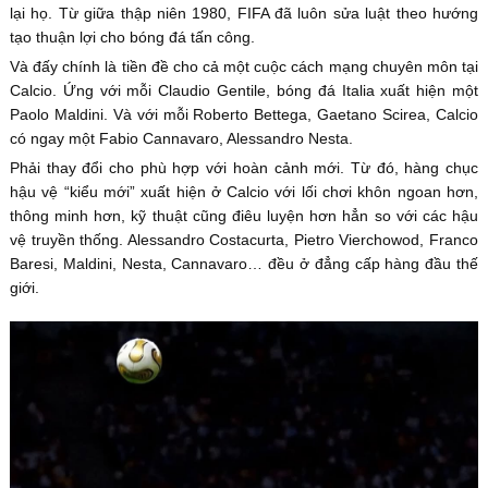
lại họ. Từ giữa thập niên 1980, FIFA đã luôn sửa luật theo hướng
tạo thuận lợi cho bóng đá tấn công.
Và đấy chính là tiền đề cho cả một cuộc cách mạng chuyên môn tại
Calcio. Ứng với mỗi Claudio Gentile, bóng đá Italia xuất hiện một
Paolo Maldini. Và với mỗi Roberto Bettega, Gaetano Scirea, Calcio
có ngay một Fabio Cannavaro, Alessandro Nesta.
Phải thay đổi cho phù hợp với hoàn cảnh mới. Từ đó, hàng chục
hậu vệ “kiểu mới” xuất hiện ở Calcio với lối chơi khôn ngoan hơn,
thông minh hơn, kỹ thuật cũng điêu luyện hơn hẳn so với các hậu
vệ truyền thống. Alessandro Costacurta, Pietro Vierchowod, Franco
Baresi, Maldini, Nesta, Cannavaro… đều ở đẳng cấp hàng đầu thế
giới.