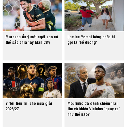
Maresca ẩn ý một ngôi sao có
Lamine Yamal bỗng chốc bị
thể sắp chia tay Man City
gọi là ‘bố đường’
7 ‘lời tiên tri’ cho mùa giải
Mourinho đã đánh chiếm trái
2026/27
tim và khiến Vinicius ‘quay xe’
như thế nào?