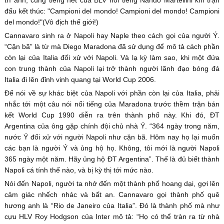
trí anh, cùng tiếng hét của BLV nổi tiếng Nando Martellini khi trận
đấu kết thúc: "Campioni del mondo! Campioni del mondo! Campioni
del mondo!"(Vô địch thế giới!)
Cannavaro sinh ra ở Napoli hay Naple theo cách gọi của người Ý.
“Cặn bã” là từ mà Diego Maradona đã sử dụng để mô tả cách phần
còn lại của Italia đối xử với Napoli. Và lạ kỳ làm sao, khi một đứa
con trung thành của Napoli lại trở thành người lãnh đạo bóng đá
Italia đi lên đỉnh vinh quang tại World Cup 2006.
Để nói về sự khác biệt của Napoli với phần còn lại của Italia, phải
nhắc tới một câu nói nổi tiếng của Maradona trước thềm trận bán
kết World Cup 1990 diễn ra trên thành phố này. Khi đó, ĐT
Argentina của ông gặp chính đội chủ nhà Ý. “364 ngày trong năm,
nước Ý đối xử với người Napoli như cặn bã. Hôm nay họ lại muốn
các bạn là người Ý và ủng hộ họ. Không, tôi mới là người Napoli
365 ngày một năm. Hãy ủng hộ ĐT Argentina”. Thế là đủ biết thành
Napoli cá tính thế nào, và bị kỳ thị tới mức nào.
Nói đến Napoli, người ta nhớ đến một thành phố hoang dại, gợi lên
cảm giác nhếch nhác và bất an. Cannavaro gọi thành phố quê
hương anh là “Rio de Janeiro của Italia”. Đó là thành phố mà như
cựu HLV Roy Hodgson của Inter mô tả: “Họ có thể tràn ra từ nhà