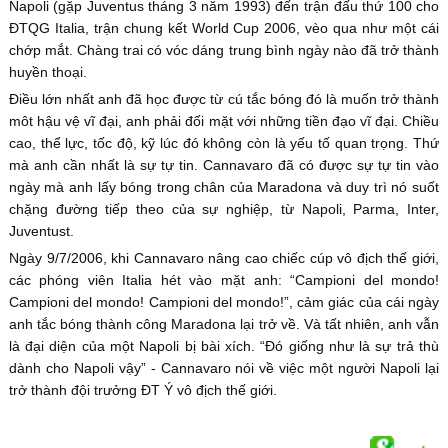
Napoli (gặp Juventus tháng 3 năm 1993) đến trận đấu thứ 100 cho
ĐTQG Italia, trận chung kết World Cup 2006, vèo qua như một cái
chớp mắt. Chàng trai có vóc dáng trung bình ngày nào đã trở thành
huyền thoại.
Điều lớn nhất anh đã học được từ cú tắc bóng đó là muốn trở thành
môt hậu vệ vĩ đại, anh phải đối mặt với những tiền đạo vĩ đại. Chiều
cao, thể lực, tốc độ, kỹ lúc đó không còn là yếu tố quan trọng. Thứ
mà anh cần nhất là sự tự tin. Cannavaro đã có được sự tự tin vào
ngày mà anh lấy bóng trong chân của Maradona và duy trì nó suốt
chặng đường tiếp theo của sự nghiệp, từ Napoli, Parma, Inter,
Juventust.
Ngày 9/7/2006, khi Cannavaro nâng cao chiếc cúp vô địch thế giới,
các phóng viên Italia hét vào mặt anh: “Campioni del mondo!
Campioni del mondo! Campioni del mondo!”, cảm giác của cái ngày
anh tắc bóng thành công Maradona lại trở về. Và tất nhiên, anh vẫn
là đại diện của một Napoli bị bài xích. “Đó giống như là sự trả thù
dành cho Napoli vậy” - Cannavaro nói về việc một người Napoli lại
trở thành đội trưởng ĐT Ý vô địch thế giới.