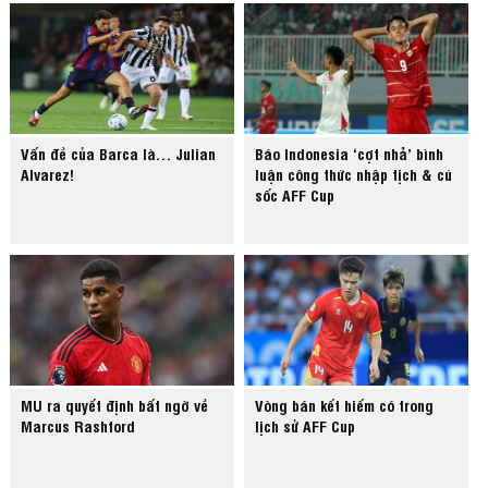
Vấn đề của Barca là… Julian
Báo Indonesia ‘cợt nhả’ bình
Alvarez!
luận công thức nhập tịch & cú
sốc AFF Cup
MU ra quyết định bất ngờ về
Vòng bán kết hiếm có trong
Marcus Rashford
lịch sử AFF Cup