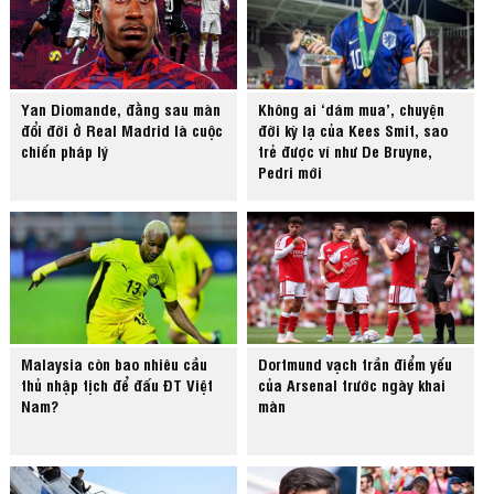
Yan Diomande, đằng sau màn
Không ai ‘dám mua’, chuyện
đổi đời ở Real Madrid là cuộc
đời kỳ lạ của Kees Smit, sao
chiến pháp lý
trẻ được ví như De Bruyne,
Pedri mới
Malaysia còn bao nhiêu cầu
Dortmund vạch trần điểm yếu
thủ nhập tịch để đấu ĐT Việt
của Arsenal trước ngày khai
Nam?
màn