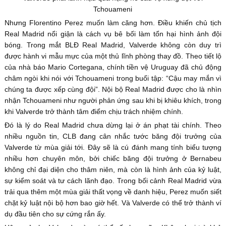
Tchouameni
Nhưng Florentino Perez muốn làm căng hơn. Điều khiến chủ tịch
Real Madrid nổi giận là cách vụ bê bối làm tổn hại hình ảnh đội
bóng. Trong mắt BLĐ Real Madrid, Valverde không còn duy trì
được hành vi mẫu mực của một thủ lĩnh phòng thay đồ. Theo tiết lộ
của nhà báo Mario Cortegana, chính tiền vệ Uruguay đã chủ động
châm ngòi khi nói với Tchouameni trong buổi tập: “Cậu may mắn vì
chúng ta được xếp cùng đội”. Nội bộ Real Madrid được cho là nhìn
nhận Tchouameni như người phản ứng sau khi bị khiêu khích, trong
khi Valverde trở thành tâm điểm chịu trách nhiệm chính.
Đó là lý do Real Madrid chưa dừng lại ở án phạt tài chính. Theo
nhiều nguồn tin, CLB đang cân nhắc tước băng đội trưởng của
Valverde từ mùa giải tới. Đây sẽ là cú đánh mang tính biểu tượng
nhiều hơn chuyên môn, bởi chiếc băng đội trưởng ở Bernabeu
không chỉ đại diện cho thâm niên, mà còn là hình ảnh của kỷ luật,
sự kiểm soát và tư cách lãnh đạo. Trong bối cảnh Real Madrid vừa
trải qua thêm một mùa giải thất vọng về danh hiệu, Perez muốn siết
chặt kỷ luật nội bộ hơn bao giờ hết. Và Valverde có thể trở thành ví
dụ đầu tiên cho sự cứng rắn ấy.