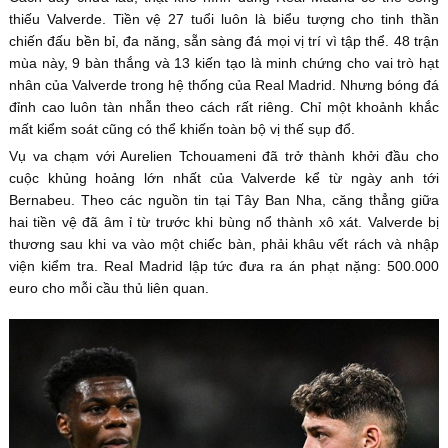
thiếu Valverde. Tiền vệ 27 tuổi luôn là biểu tượng cho tinh thần
chiến đấu bền bỉ, đa năng, sẵn sàng đá mọi vị trí vì tập thể. 48 trận
mùa này, 9 bàn thắng và 13 kiến tạo là minh chứng cho vai trò hạt
nhân của Valverde trong hệ thống của Real Madrid. Nhưng bóng đá
đỉnh cao luôn tàn nhẫn theo cách rất riêng. Chỉ một khoảnh khắc
mất kiểm soát cũng có thể khiến toàn bộ vị thế sụp đổ.
Vụ va chạm với Aurelien Tchouameni đã trở thành khởi đầu cho
cuộc khủng hoảng lớn nhất của Valverde kể từ ngày anh tới
Bernabeu. Theo các nguồn tin tại Tây Ban Nha, căng thẳng giữa
hai tiền vệ đã âm ỉ từ trước khi bùng nổ thành xô xát. Valverde bị
thương sau khi va vào một chiếc bàn, phải khâu vết rách và nhập
viện kiểm tra. Real Madrid lập tức đưa ra án phạt nặng: 500.000
euro cho mỗi cầu thủ liên quan.