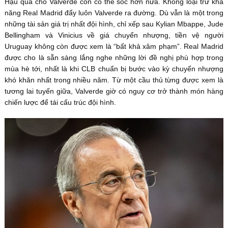
Hậu quả cho Valverde còn có thể sốc hơn nữa. Không loại trừ khả
năng Real Madrid đẩy luôn Valverde ra đường. Dù vẫn là một trong
những tài sản giá trị nhất đội hình, chỉ xếp sau Kylian Mbappe, Jude
Bellingham và Vinicius về giá chuyển nhượng, tiền vệ người
Uruguay không còn được xem là “bất khả xâm phạm”. Real Madrid
được cho là sẵn sàng lắng nghe những lời đề nghị phù hợp trong
mùa hè tới, nhất là khi CLB chuẩn bị bước vào kỳ chuyển nhượng
khó khăn nhất trong nhiều năm. Từ một cầu thủ từng được xem là
tương lai tuyến giữa, Valverde giờ có nguy cơ trở thành món hàng
chiến lược để tái cấu trúc đội hình.