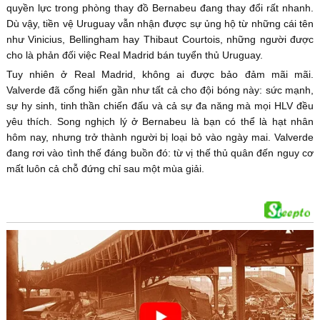
quyền lực trong phòng thay đồ Bernabeu đang thay đổi rất nhanh.
Dù vậy, tiền vệ Uruguay vẫn nhận được sự ủng hộ từ những cái tên
như Vinicius, Bellingham hay Thibaut Courtois, những người được
cho là phản đối việc Real Madrid bán tuyển thủ Uruguay.
Tuy nhiên ở Real Madrid, không ai được bảo đảm mãi mãi.
Valverde đã cống hiến gần như tất cả cho đội bóng này: sức mạnh,
sự hy sinh, tinh thần chiến đấu và cả sự đa năng mà mọi HLV đều
yêu thích. Song nghịch lý ở Bernabeu là bạn có thể là hạt nhân
hôm nay, nhưng trở thành người bị loại bỏ vào ngày mai. Valverde
đang rơi vào tình thế đáng buồn đó: từ vị thế thủ quân đến nguy cơ
mất luôn cả chỗ đứng chỉ sau một mùa giải.