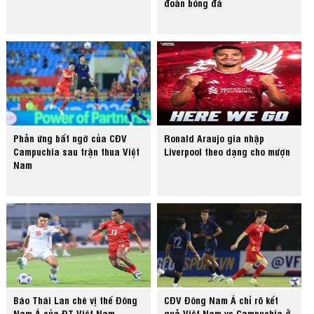
đoàn bóng đá
Phản ứng bất ngờ của CĐV
Ronald Araujo gia nhập
Campuchia sau trận thua Việt
Liverpool theo dạng cho mượn
Nam
Báo Thái Lan chê vị thế Đông
CĐV Đông Nam Á chỉ rõ kết
Nam Á của ĐT Việt Nam
quả Việt Nam vs Campuchia ở