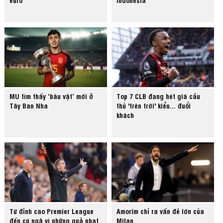
MU tìm thấy ‘báu vật’ mới ở
Top 7 CLB đang hét giá cầu
Tây Ban Nha
thủ 'trên trời' kiểu... đuổi
khách
Từ đỉnh cao Premier League
Amorim chỉ ra vấn đề lớn của
đến cú ngã vì những quả phạt
Milan