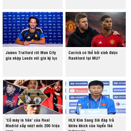
James Trafford rời Man City
Carrick có thể hồi sinh được
gia nhập Leeds với giá kỷ lục
Rashford tại MU?
‘Cỗ máy in tiền’ của Real
HLV Kim Sang Sik đáp trả
Madrid sắp vượt mốc 200 triệu
khiêu khích của tuyển thủ
euro
Indonesia