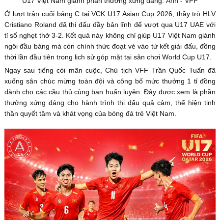
U17 Việt Nam giành phần thưởng xứng đáng. Ảnh - VFF
Ở lượt trận cuối bảng C tại VCK U17 Asian Cup 2026, thầy trò HLV
Cristiano Roland đã thi đấu đầy bản lĩnh để vượt qua U17 UAE với
tỉ số nghẹt thở 3-2. Kết quả này không chỉ giúp U17 Việt Nam giành
ngôi đầu bảng mà còn chính thức đoạt vé vào tứ kết giải đấu, đồng
thời lần đầu tiên trong lịch sử góp mặt tại sân chơi World Cup U17.
Ngay sau tiếng còi mãn cuộc, Chủ tịch VFF Trần Quốc Tuấn đã
xuống sân chúc mừng toàn đội và công bố mức thưởng 1 tỉ đồng
dành cho các cầu thủ cùng ban huấn luyện. Đây được xem là phần
thưởng xứng đáng cho hành trình thi đấu quả cảm, thể hiện tinh
thần quyết tâm và khát vọng của bóng đá trẻ Việt Nam.