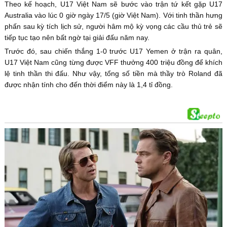
Theo kế hoạch, U17 Việt Nam sẽ bước vào trận tứ kết gặp U17
Australia vào lúc 0 giờ ngày 17/5 (giờ Việt Nam). Với tinh thần hưng
phấn sau kỳ tích lịch sử, người hâm mộ kỳ vọng các cầu thủ trẻ sẽ
tiếp tục tạo nên bất ngờ tại giải đấu năm nay.
Trước đó, sau chiến thắng 1-0 trước U17 Yemen ở trận ra quân,
U17 Việt Nam cũng từng được VFF thưởng 400 triệu đồng để khích
lệ tinh thần thi đấu. Như vậy, tổng số tiền mà thầy trò Roland đã
được nhận tính cho đến thời điểm này là 1,4 tỉ đồng.