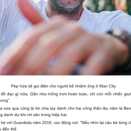
Pep hứa sẽ gọi điện cho người kế nhiệm ông ở Man City
đồ đạc gì nữa. Gần như trống trơn hoàn toàn, chỉ còn mỗi chiếc giư
xong".
la vừa qua cũng là lời chia tay dành cho hai công thần lâu năm là Be
g danh dự khi rời sân trong hiệp hai.
hè với Guardiola năm 2016, xúc động nói: "Nếu nhìn lại cậu bé từng 
u đến thế.