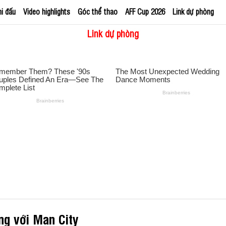
hi đấu
Video highlights
Góc thể thao
AFF Cup 2026
Link dự phòng
Link dự phòng
ng với Man City