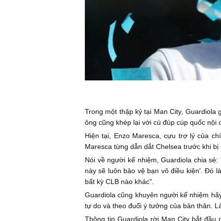
Trong một thập kỷ tại Man City, Guardiol
ông cũng khép lại với cú đúp cúp quốc nội 
Hiện tại, Enzo Maresca, cựu trợ lý của c
Maresca từng dẫn dắt Chelsea trước khi bị 
Nói về người kế nhiệm, Guardiola chia sẻ: 
này sẽ luôn bảo vệ bạn vô điều kiện'. Đó 
bất kỳ CLB nào khác".
Guardiola cũng khuyên người kế nhiệm hãy t
tự do và theo đuổi ý tưởng của bản thân. Là
Thông tin Guardiola rời Man City bắt đầu 