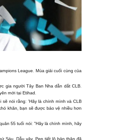
hampions League. Mùa giải cuối cùng của
lược gia người Tây Ban Nha dẫn dắt CLB.
ên mới tại Etihad.
ôi sẽ nói rằng: 'Hãy là chính mình và CLB
n khó khăn, bạn sẽ được bảo vệ nhiều hơn
quân 55 tuổi nói: "Hãy là chính mình, hãy
hứ Sáu. Dẫu vậy, Pep tiết lộ bản thân đã