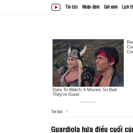
Tin tức
Nhận định
Girl xinh
Lịch t
Tin tức
Guardiola hứa điều cuối cù