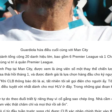
Guardiola hứa điều cuối cùng với Man City
a giành tổng cộng 20 danh hiệu lớn, bao gồm 6 Premier League và 1 C
cùng vị trí á quân Premier League.
hính Pep tại Man City, được xem là ứng viên số một thay thế chiến 
sa thải hồi tháng 1, và được đánh giá là lựa chọn hàng đầu cho kỷ nguy
"Khi CLB thông báo đó là ai, tất nhiên tôi sẽ gọi điện cho người ấy. T
là điều tuyệt vời nhất dành cho mọi HLV ở đây. Trong những giai đoạ
ự do theo đuổi triết lý riêng thay vì cố gắng sao chép ông. Nhà cầm 
m việc thật chăm chỉ và mọi thứ rồi sẽ ổn".
rò rỉ từ đầu tuần trước song chỉ được CLB xác nhận chính thức vào t