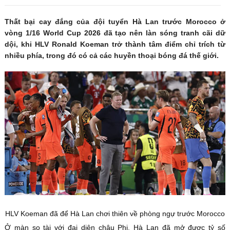
Thất bại cay đắng của đội tuyển Hà Lan trước Morocco ở
vòng 1/16 World Cup 2026 đã tạo nên làn sóng tranh cãi dữ
dội, khi HLV Ronald Koeman trở thành tâm điểm chỉ trích từ
nhiều phía, trong đó có cả các huyền thoại bóng đá thế giới.
HLV Koeman đã để Hà Lan chơi thiên về phòng ngự trước Morocco
Ở màn so tài với đại diện châu Phi, Hà Lan đã mở được tỷ số