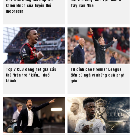
khiêu khích của tuyển thủ
Tây Ban Nha
Indonesia
Top 7 CLB đang hét giá cầu
Từ đỉnh cao Premier League
thủ 'trên trời' kiểu... đuổi
đến cú ngã vì những quả phạt
khách
góc