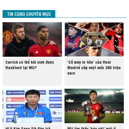
TIN CÙNG CHUYÊN MỤC
Carrick có thể hồi sinh được
‘Cỗ máy in tiền’ của Real
Rashford tại MU?
Madrid sắp vượt mốc 200 triệu
euro
HLV Kim Sang Sik đáp trả
MU tìm thấy ‘báu vật’ mới ở