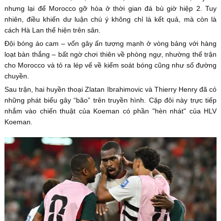
nhưng lại để Morocco gỡ hòa ở thời gian đá bù giờ hiệp 2. Tuy
nhiên, điều khiến dư luận chú ý không chỉ là kết quả, mà còn là
cách Hà Lan thể hiện trên sân.
Đội bóng áo cam – vốn gây ấn tượng mạnh ở vòng bảng với hàng
loạt bàn thắng – bất ngờ chơi thiên về phòng ngự, nhường thế trận
cho Morocco và tỏ ra lép vế về kiểm soát bóng cũng như số đường
chuyền.
Sau trận, hai huyền thoại Zlatan Ibrahimovic và Thierry Henry đã có
những phát biểu gây “bão” trên truyền hình. Cặp đôi này trực tiếp
nhắm vào chiến thuật của Koeman có phần "hèn nhát" của HLV
Koeman.