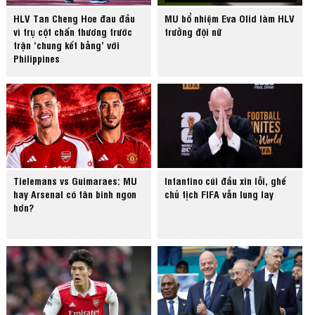
HLV Tan Cheng Hoe đau đầu
MU bổ nhiệm Eva Olid làm HLV
vì trụ cột chấn thương trước
trưởng đội nữ
trận ‘chung kết bảng’ với
Philippines
Tielemans vs Guimaraes: MU
Infantino cúi đầu xin lỗi, ghế
hay Arsenal có tân binh ngon
chủ tịch FIFA vẫn lung lay
hơn?