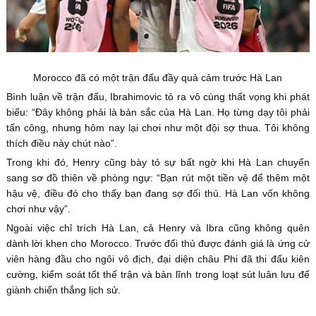
Morocco đã có một trận đấu đầy quả cảm trước Hà Lan
Bình luận về trận đấu, Ibrahimovic tỏ ra vô cùng thất vọng khi phát
biểu: “Đây không phải là bản sắc của Hà Lan. Họ từng dạy tôi phải
tấn công, nhưng hôm nay lại chơi như một đội sợ thua. Tôi không
thích điều này chút nào”.
Trong khi đó, Henry cũng bày tỏ sự bất ngờ khi Hà Lan chuyển
sang sơ đồ thiên về phòng ngự: “Bạn rút một tiền vệ để thêm một
hậu vệ, điều đó cho thấy bạn đang sợ đối thủ. Hà Lan vốn không
chơi như vậy”.
Ngoài việc chỉ trích Hà Lan, cả Henry và Ibra cũng không quên
dành lời khen cho Morocco. Trước đối thủ được đánh giá là ứng cử
viên hàng đầu cho ngôi vô địch, đại diện châu Phi đã thi đấu kiên
cường, kiểm soát tốt thế trận và bản lĩnh trong loạt sút luân lưu để
giành chiến thắng lịch sử.