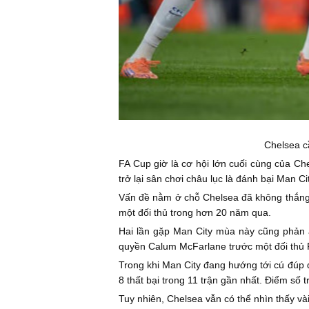
Chelsea cầ
FA Cup giờ là cơ hội lớn cuối cùng của C
trở lại sân chơi châu lục là đánh bại Man Ci
Vấn đề nằm ở chỗ Chelsea đã không thắng M
một đối thủ trong hơn 20 năm qua.
Hai lần gặp Man City mùa này cũng phản á
quyền Calum McFarlane trước một đối thủ Pr
Trong khi Man City đang hướng tới cú đúp q
8 thất bại trong 11 trận gần nhất. Điểm số
Tuy nhiên, Chelsea vẫn có thể nhìn thấy và