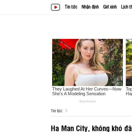
Tin tức
Nhận định
Girl xinh
Lịch t
Tin tức
Hạ Man City, không khó đâ