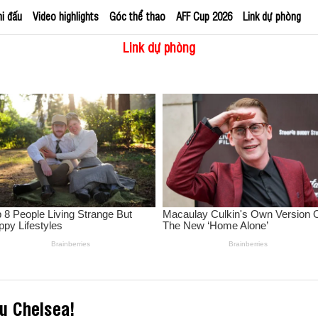
hi đấu
Video highlights
Góc thể thao
AFF Cup 2026
Link dự phòng
Link dự phòng
u Chelsea!