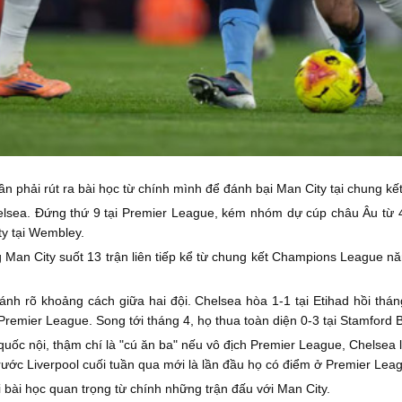
n phải rút ra bài học từ chính mình để đánh bại Man City tại chung kế
helsea. Đứng thứ 9 tại Premier League, kém nhóm dự cúp châu Âu từ 
ty tại Wembley.
an City suốt 13 trận liên tiếp kể từ chung kết Champions League năm
nh rõ khoảng cách giữa hai đội. Chelsea hòa 1-1 tại Etihad hồi thán
emier League. Song tới tháng 4, họ thua toàn diện 0-3 tại Stamford B
uốc nội, thậm chí là "cú ăn ba" nếu vô địch Premier League, Chelsea 
 trước Liverpool cuối tuần qua mới là lần đầu họ có điểm ở Premier Lea
i bài học quan trọng từ chính những trận đấu với Man City.