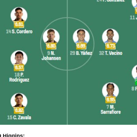
 Higgins: