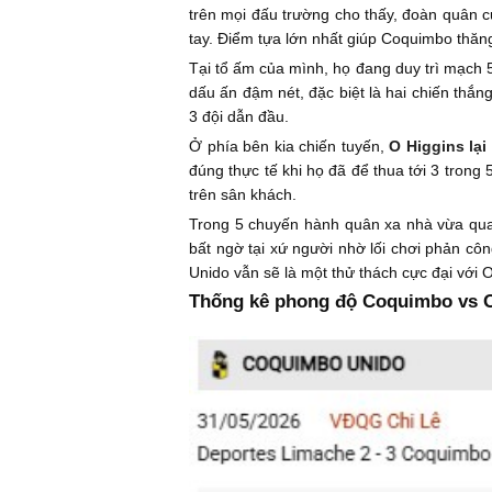
trên mọi đấu trường cho thấy, đoàn quân củ
tay. Điểm tựa lớn nhất giúp Coquimbo thăng
Tại tổ ấm của mình, họ đang duy trì mạch 5
dấu ấn đậm nét, đặc biệt là hai chiến thắng
3 đội dẫn đầu.
Ở phía bên kia chiến tuyến,
O Higgins lại
đúng thực tế khi họ đã để thua tới 3 trong 
trên sân khách.
Trong 5 chuyến hành quân xa nhà vừa qua,
bất ngờ tại xứ người nhờ lối chơi phản c
Unido vẫn sẽ là một thử thách cực đại với O
Thống kê phong độ Coquimbo vs O