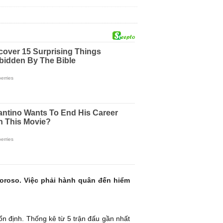
oroso. Việc phải hành quân đến hiểm
 định. Thống kê từ 5 trận đấu gần nhất