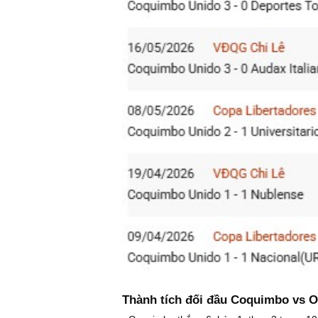
Thành tích đối đầu Coquimbo vs O