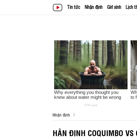
Tin tức
Nhận định
Girl xinh
Lịch t
Nhận định
HẬN ĐỊNH COQUIMBO VS O