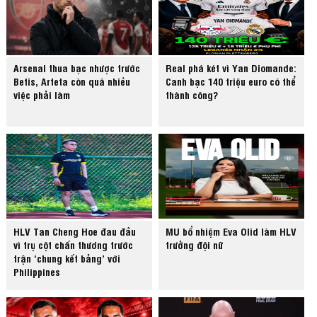
Arsenal thua bạc nhược trước
Real phá két vì Yan Diomande:
Betis, Arteta còn quá nhiều
Canh bạc 140 triệu euro có thể
việc phải làm
thành công?
HLV Tan Cheng Hoe đau đầu
MU bổ nhiệm Eva Olid làm HLV
vì trụ cột chấn thương trước
trưởng đội nữ
trận ‘chung kết bảng’ với
Philippines