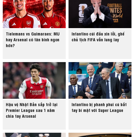
Tielemans vs Guimaraes: MU
Infantino cúi đầu xin lỗi, ghế
hay Arsenal có tân binh ngon
chủ tịch FIFA vẫn lung lay
hơn?
Hậu vệ Nhật Bản sắp trở lại
Infantino bị phanh phui cú bắt
Premier League sau 1 năm
tay bí mật với Super League
chia tay Arsenal