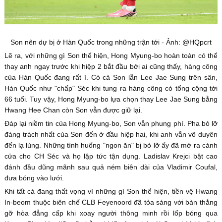
Son nên dự bị ở Hàn Quốc trong những trận tới - Ảnh: @HQpcrt
Lẽ ra, với những gì Son thể hiện, Hong Myung-bo hoàn toàn có thể
thay anh ngay trước khi hiệp 2 bắt đầu bởi ai cũng thấy, hàng công
của Hàn Quốc đang rất ì. Có cả Son lẫn Lee Jae Sung trên sân,
Hàn Quốc như "chấp" Séc khi tung ra hàng công có tổng cộng tới
66 tuổi. Tuy vậy, Hong Myung-bo lựa chọn thay Lee Jae Sung bằng
Hwang Hee Chan còn Son vẫn được giữ lại.
Đáp lại niềm tin của Hong Myung-bo, Son vẫn phung phí. Pha bỏ lỡ
đáng trách nhất của Son đến ở đầu hiệp hai, khi anh vẫn vô duyên
đến lạ lùng. Những tình huống "ngon ăn" bị bỏ lỡ ấy đã mở ra cánh
cửa cho CH Séc và họ lập tức tận dụng. Ladislav Krejci bật cao
đánh đầu dũng mãnh sau quả ném biên dài của Vladimir Coufal,
đưa bóng vào lưới.
Khi tất cả đang thất vọng vì những gì Son thể hiện, tiền vệ Hwang
In-beom thuộc biên chế CLB Feyenoord đã tỏa sáng với bàn thắng
gỡ hòa đẳng cấp khi xoay người thông minh rồi lốp bóng qua