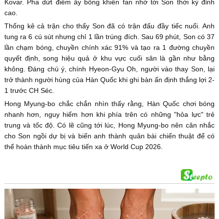
Kovar. Pha dứt điểm ấy bỗng khiến fan nhớ tới Son thời kỳ đỉnh
cao.
Thống kê cả trận cho thấy Son đã có trận đấu đầy tiếc nuối. Anh
tung ra 6 cú sút nhưng chỉ 1 lần trúng đích. Sau 69 phút, Son có 37
lần chạm bóng, chuyền chính xác 91% và tạo ra 1 đường chuyền
quyết định, song hiệu quả ở khu vực cuối sân là gần như bằng
không. Đáng chú ý, chính Hyeon-Gyu Oh, người vào thay Son, lại
trở thành người hùng của Hàn Quốc khi ghi bàn ấn định thắng lợi 2-
1 trước CH Séc.
Hong Myung-bo chắc chắn nhìn thấy rằng, Hàn Quốc chơi bóng
nhanh hơn, nguy hiểm hơn khi phía trên có những "hỏa lực" trẻ
trung và tốc độ. Có lẽ cũng tới lúc, Hong Myung-bo nên cân nhắc
cho Son ngồi dự bị và biến anh thành quân bài chiến thuật để có
thể hoàn thành mục tiêu tiến xa ở World Cup 2026.