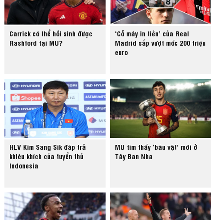
Carrick có thể hồi sinh được
‘Cỗ máy in tiền’ của Real
Rashford tại MU?
Madrid sắp vượt mốc 200 triệu
euro
HLV Kim Sang Sik đáp trả
MU tìm thấy ‘báu vật’ mới ở
khiêu khích của tuyển thủ
Tây Ban Nha
Indonesia