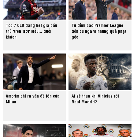
Top 7 CLB đang hét giá cầu
Từ đỉnh cao Premier League
thủ 'trên trời' kiểu... đuổi
đến cú ngã vì những quả phạt
khách
góc
Amorim chỉ ra vấn đề lớn của
Ai sẽ thua khi Vinicius rời
Milan
Real Madrid?