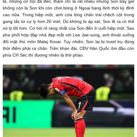
tế, những cơ hội đã đến, thậm chí là rất nhiều nhưng Son bây giờ
không còn là Son khi còn chơi bóng ở Ngoại hạng Anh thời kỳ đỉnh
cao nữa. Trong hiệp một, anh cứa lòng chân trái chệch cột trong
gang tấc từ cự ly hơn 20 mét. Dù không bị áp sát, Son lẽ ra có thể
xử lý tốt hơn. Cơ hội rõ ràng nhất của Son đến ở cuối hiệp một. Sau
pha phối hợp đập nhả đẹp mắt với Lee Jae-sung, anh thoát xuống
đối mặt thủ môn Matej Kovar. Tuy nhiên, Son lại bị trượt trụ đúng
thời điểm phải ra chân. Trên khán đài, CĐV Hàn Quốc ôm đầu còn
phía CH Séc thì đương nhiên là thở phào.