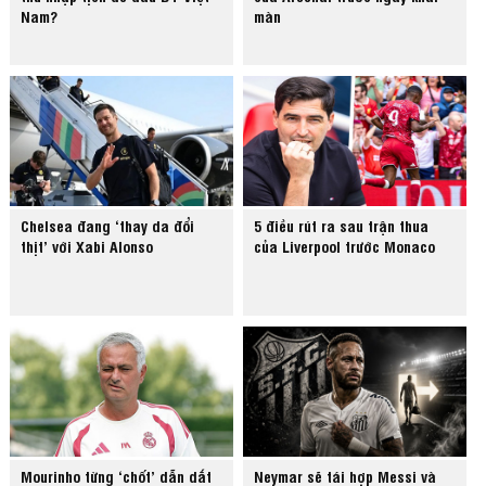
Nam?
màn
Chelsea đang ‘thay da đổi
5 điều rút ra sau trận thua
thịt’ với Xabi Alonso
của Liverpool trước Monaco
Mourinho từng ‘chốt’ dẫn dắt
Neymar sẽ tái hợp Messi và