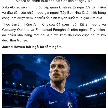
Alonso sẽ chính thức dẫn dắt Chelsea từ ngày 1/7
Xabi Alonso sẽ chính thức tiếp quản Chelsea từ ngày 1/7 và nhiệm
vụ đầu tiên của chiến lược gia người Tây Ban Nha là tái thiết hàng
công, nơi được xem là thiếu ổn định xuyên suốt mùa giải vừa qua.
Theo truyền thông Anh, Chelsea đã sớm hoàn tất 2 thương vụ
Geovany Quenda và Emmanuel Emegha từ năm ngoái. Tuy nhiên,
đó nhiều khả năng mới chỉ là bước khởi đầu cho cuộc cải tổ lớn
dưới thời Alonso.
Jarrod Bowen bất ngờ lọt tầm ngắm