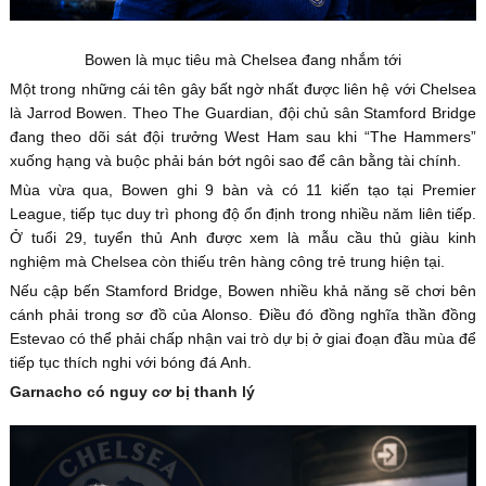
Bowen là mục tiêu mà Chelsea đang nhắm tới
Một trong những cái tên gây bất ngờ nhất được liên hệ với Chelsea
là Jarrod Bowen. Theo The Guardian, đội chủ sân Stamford Bridge
đang theo dõi sát đội trưởng West Ham sau khi “The Hammers”
xuống hạng và buộc phải bán bớt ngôi sao để cân bằng tài chính.
Mùa vừa qua, Bowen ghi 9 bàn và có 11 kiến tạo tại Premier
League, tiếp tục duy trì phong độ ổn định trong nhiều năm liên tiếp.
Ở tuổi 29, tuyển thủ Anh được xem là mẫu cầu thủ giàu kinh
nghiệm mà Chelsea còn thiếu trên hàng công trẻ trung hiện tại.
Nếu cập bến Stamford Bridge, Bowen nhiều khả năng sẽ chơi bên
cánh phải trong sơ đồ của Alonso. Điều đó đồng nghĩa thần đồng
Estevao có thể phải chấp nhận vai trò dự bị ở giai đoạn đầu mùa để
tiếp tục thích nghi với bóng đá Anh.
Garnacho có nguy cơ bị thanh lý