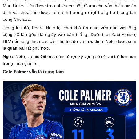
Man United. Dù được trao nhiều cơ hội, Garnacho vẫn thiếu sự ổn
định và chưa tạo được tầm ảnh hưởng rõ rệt trong hệ thống tấn
công Chelsea.
Trong khi đó, Pedro Neto lại chơi khá ổn mùa vừa qua với tổng
cộng 20 lần góp dấu giày vào bàn thắng. Dưới thời Xabi Alonso,
HLV nổi tiếng thích các cầu thủ tốc độ và trực diện, Neto được xem
là quân bài rất phù hợp.
Ngoài Neto, Jamie Gittens cũng được kỳ vọng sẽ có vai trò lớn hơn
trong mùa giải tới.
Cole Palmer vẫn là trung tâm