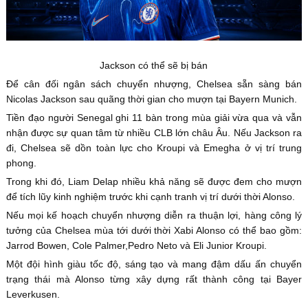
Jackson có thể sẽ bị bán
Để cân đối ngân sách chuyển nhượng, Chelsea sẵn sàng bán
Nicolas Jackson sau quãng thời gian cho mượn tại Bayern Munich.
Tiền đạo người Senegal ghi 11 bàn trong mùa giải vừa qua và vẫn
nhận được sự quan tâm từ nhiều CLB lớn châu Âu. Nếu Jackson ra
đi, Chelsea sẽ dồn toàn lực cho Kroupi và Emegha ở vị trí trung
phong.
Trong khi đó, Liam Delap nhiều khả năng sẽ được đem cho mượn
để tích lũy kinh nghiệm trước khi cạnh tranh vị trí dưới thời Alonso.
Nếu mọi kế hoạch chuyển nhượng diễn ra thuận lợi, hàng công lý
tưởng của Chelsea mùa tới dưới thời Xabi Alonso có thể bao gồm:
Jarrod Bowen, Cole Palmer,Pedro Neto và Eli Junior Kroupi.
Một đội hình giàu tốc độ, sáng tạo và mang đậm dấu ấn chuyển
trạng thái mà Alonso từng xây dựng rất thành công tại Bayer
Leverkusen.