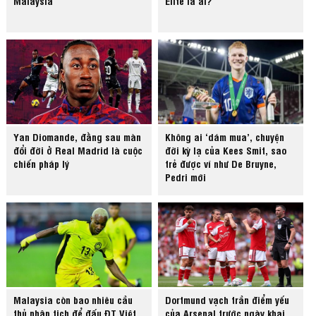
Malaysia
Elite là ai?
Yan Diomande, đằng sau màn
Không ai ‘dám mua’, chuyện
đổi đời ở Real Madrid là cuộc
đời kỳ lạ của Kees Smit, sao
chiến pháp lý
trẻ được ví như De Bruyne,
Pedri mới
Malaysia còn bao nhiêu cầu
Dortmund vạch trần điểm yếu
thủ nhập tịch để đấu ĐT Việt
của Arsenal trước ngày khai