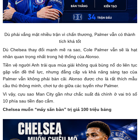
Dù phải vắng mặt nhiều trận vì chấn thương, Palmer vẫn có thành
tích khá tốt
Dù Chelsea thay đổi mạnh mẽ ra sao, Cole Palmer vẫn sẽ là hạt
nhân quan trọng nhất trong hệ thống của Alonso.
Tiền vệ người Anh trải qua mùa giải không quá bùng nổ do liên tục
gặp vấn đề thể lực, nhưng đẳng cấp và khả năng sáng tạo của
Palmer vẫn không phải bàn cãi. Alonso được cho là rất thích mẫu
cầu thủ thông minh, chơi tự do giữa các tuyến như Palmer.
Vì vậy, cựu sao Man City gần như chắc suất đá chính ở vai trò số
10 phía sau tiền đạo cắm.
Chelsea muốn “máy săn bàn” trị giá 100 triệu bảng