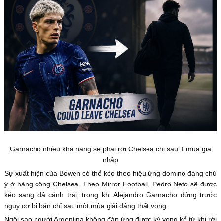
Garnacho nhiều khả năng sẽ phải rời Chelsea chỉ sau 1 mùa gia
nhập
Sự xuất hiện của Bowen có thể kéo theo hiệu ứng domino đáng chú
ý ở hàng công Chelsea. Theo Mirror Football, Pedro Neto sẽ được
kéo sang đá cánh trái, trong khi Alejandro Garnacho đứng trước
nguy cơ bị bán chỉ sau một mùa giải đáng thất vọng.
Ngôi sao người Argentina không đáp ứng được kỳ vọng kể từ khi rời