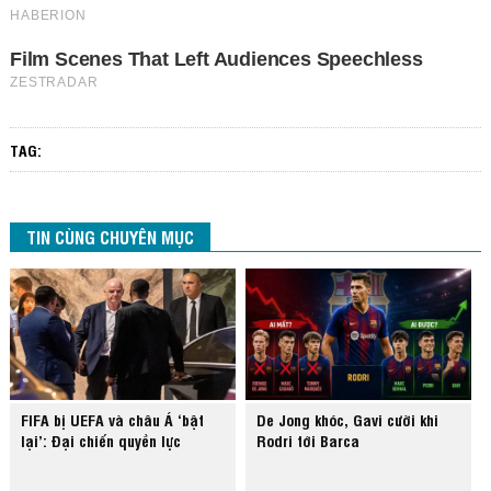
TAG:
TIN CÙNG CHUYÊN MỤC
FIFA bị UEFA và châu Á ‘bật
De Jong khóc, Gavi cười khi
lại’: Đại chiến quyền lực
Rodri tới Barca