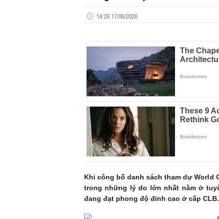
14:26 17/06/2026
Khi công bố danh sách tham dự World 
trong những lý do lớn nhất nằm ở tuy
đang đạt phong độ đỉnh cao ở cấp CLB.