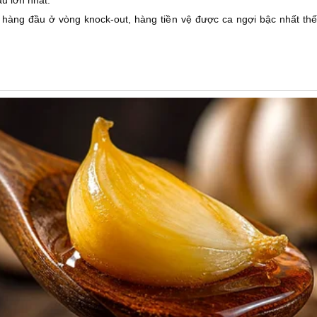
ầu lớn nhất.
hàng đầu ở vòng knock-out, hàng tiền vệ được ca ngợi bậc nhất thế