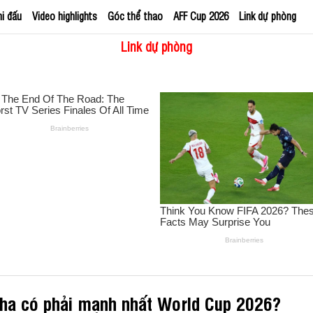
hi đấu
Video highlights
Góc thể thao
AFF Cup 2026
Link dự phòng
Link dự phòng
Nha có phải mạnh nhất World Cup 2026?