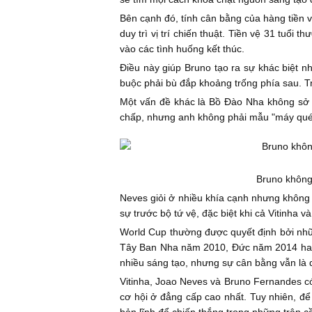
Bên cạnh đó, tính cân bằng của hàng tiền v
duy trì vị trí chiến thuật. Tiền vệ 31 tuổ
vào các tình huống kết thúc.
Điều này giúp Bruno tạo ra sự khác biệt n
buộc phải bù đắp khoảng trống phía sau. T
Một vấn đề khác là Bồ Đào Nha không sở h
chấp, nhưng anh không phải mẫu "máy quét
Bruno không 
Neves giỏi ở nhiều khía cạnh nhưng không v
sự trước bộ tứ vệ, đặc biệt khi cả Vitinha 
World Cup thường được quyết định bởi nhữ
Tây Ban Nha năm 2010, Đức năm 2014 hay 
nhiều sáng tạo, nhưng sự cân bằng vẫn là 
Vitinha, Joao Neves và Bruno Fernandes có
cơ hội ở đẳng cấp cao nhất. Tuy nhiên, đ