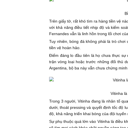
B
Trên giấy tờ, rất khó tìm ra hàng tiền vệ 
với khả năng điều tiết nhịp độ và kiểm so
Fernandes vẫn là linh hồn trong lối chơi c
Tuy nhiên, bóng đá không phải là trò chơi 
tiền vệ hoàn hảo.
Điểm đáng lo đầu tiên là họ chưa thực sự
trận vòng loại hoặc trước những đối thủ
Argentina, bộ ba này vẫn chưa chứng minh 
Vitinha l
Trong 3 người, Vitinha đang là nhân tố qu
dưới, thoát pressing và quyết định tốc độ 
độ, khả năng triển khai bóng của đội tuyển
Sự phụ thuộc quá lớn vào Vitinha là điều k
sẽ tìm mọi cách khóa chặt nguồn sáng tạo 