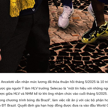
 Ancelotti vẫn nhận mức lương đã thỏa thuận hồi tháng 5/2025 là 10 t
ược gia người Ý làm HLV trưởng Selecao là “một tín hiệu với những ngườ
ược giữa HLV và NHM kể từ khi ông nhậm chức vào cuối tháng 5/2025.
trong chương trình bóng đá Brazil”, làm việc rất ăn ý với các bộ phậ
cho ĐT Brazil. Quyết định gia hạn hợp đồng được đưa ra vào đầu World 