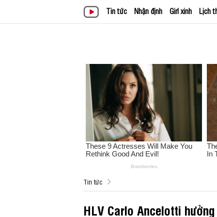
Tin tức
Nhận định
Girl xinh
Lịch t
Tin tức
HLV Carlo Ancelotti hưởng