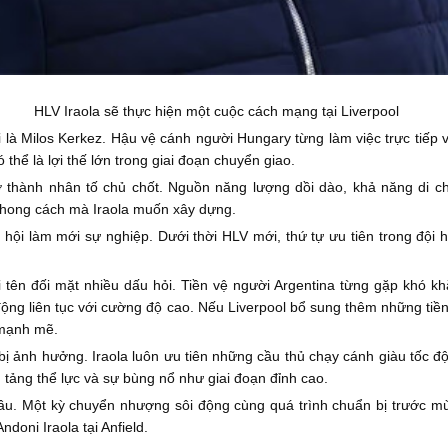
HLV Iraola sẽ thực hiện một cuộc cách mạng tại Liverpool
là Milos Kerkez. Hậu vệ cánh người Hungary từng làm việc trực tiếp v
 thể là lợi thế lớn trong giai đoạn chuyển giao.
 thành nhân tố chủ chốt. Nguồn năng lượng dồi dào, khả năng di ch
 phong cách mà Iraola muốn xây dựng.
 hội làm mới sự nghiệp. Dưới thời HLV mới, thứ tự ưu tiên trong đội hì
cái tên đối mặt nhiều dấu hỏi. Tiền vệ người Argentina từng gặp khó 
ộng liên tục với cường độ cao. Nếu Liverpool bổ sung thêm những tiền
 mạnh mẽ.
 ảnh hưởng. Iraola luôn ưu tiên những cầu thủ chạy cánh giàu tốc độ
n tảng thể lực và sự bùng nổ như giai đoạn đỉnh cao.
đầu. Một kỳ chuyển nhượng sôi động cùng quá trình chuẩn bị trước mùa
ndoni Iraola tại Anfield.