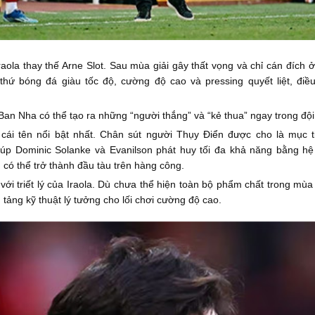
aola thay thế Arne Slot. Sau mùa giải gây thất vọng và chỉ cán đích ở
hứ bóng đá giàu tốc độ, cường độ cao và pressing quyết liệt, điều
Ban Nha có thể tạo ra những “người thắng” và “kẻ thua” ngay trong đội 
 cái tên nổi bật nhất. Chân sút người Thụy Điển được cho là mục 
giúp Dominic Solanke và Evanilson phát huy tối đa khả năng bằng hệ 
 có thể trở thành đầu tàu trên hàng công.
ới triết lý của Iraola. Dù chưa thể hiện toàn bộ phẩm chất trong mùa g
ảng kỹ thuật lý tưởng cho lối chơi cường độ cao.