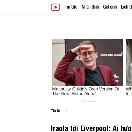
Tin tức
Nhận định
Girl xinh
Lịch t
Tin tức
Iraola tới Liverpool: Ai hưở