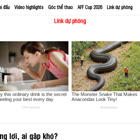
hi đấu
Video highlights
Góc thể thao
AFF Cup 2026
Link dự phòng
Link dự phòng
ng lợi, ai gặp khó?