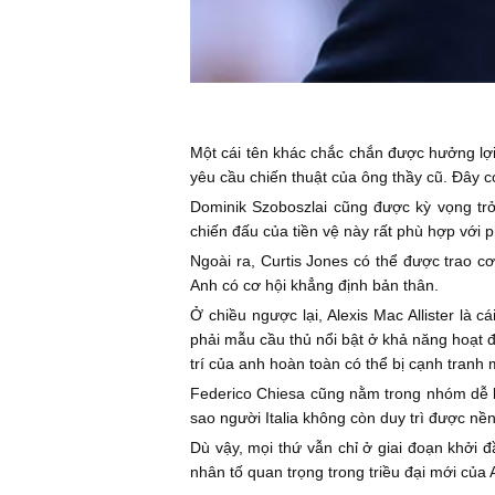
Một cái tên khác chắc chắn được hưởng lợi 
yêu cầu chiến thuật của ông thầy cũ. Đây có
Dominik Szoboszlai cũng được kỳ vọng trở
chiến đấu của tiền vệ này rất phù hợp với
Ngoài ra, Curtis Jones có thể được trao cơ
Anh có cơ hội khẳng định bản thân.
Ở chiều ngược lại, Alexis Mac Allister là 
phải mẫu cầu thủ nổi bật ở khả năng hoạt đ
trí của anh hoàn toàn có thể bị cạnh tranh
Federico Chiesa cũng nằm trong nhóm dễ bị
sao người Italia không còn duy trì được nề
Dù vậy, mọi thứ vẫn chỉ ở giai đoạn khởi 
nhân tố quan trọng trong triều đại mới của A