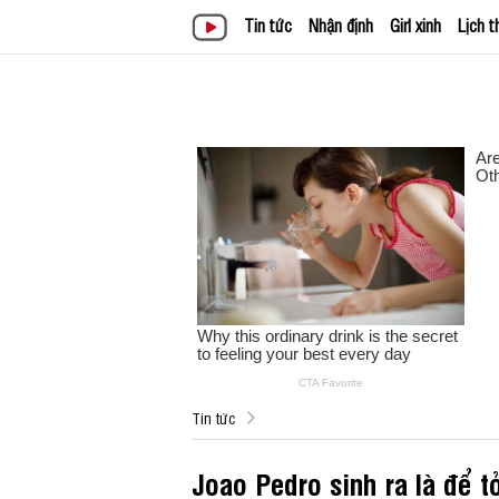
Tin tức
Nhận định
Girl xinh
Lịch t
Tin tức
Joao Pedro sinh ra là để t