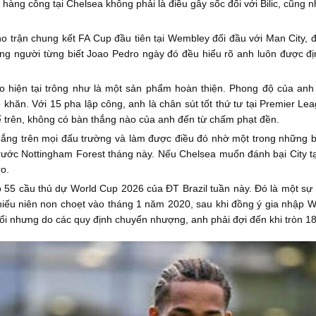
 hàng công tại Chelsea không phải là điều gây sốc đối với Bilic, cũng
ho trận chung kết FA Cup đầu tiên tại Wembley đối đầu với Man City, 
ững người từng biết Joao Pedro ngày đó đều hiểu rõ anh luôn được đ
 hiện tại trông như là một sản phẩm hoàn thiện. Phong độ của anh 
khăn. Với 15 pha lập công, anh là chân sút tốt thứ tư tại Premier Le
ể trên, không có bàn thắng nào của anh đến từ chấm phạt đền.
ắng trên mọi đấu trường và làm được điều đó nhờ một trong những b
rước Nottingham Forest tháng này. Nếu Chelsea muốn đánh bại City tạ
o.
55 cầu thủ dự World Cup 2026 của ĐT Brazil tuần này. Đó là một sự t
iếu niên non choẹt vào tháng 1 năm 2020, sau khi đồng ý gia nhập Wa
ổi nhưng do các quy định chuyển nhượng, anh phải đợi đến khi tròn 18 