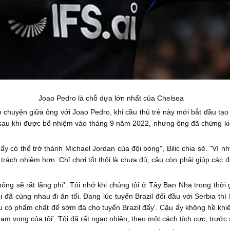
Joao Pedro là chỗ dựa lớn nhất của Chelsea
ò chuyện giữa ông với Joao Pedro, khi cầu thủ trẻ này mới bắt đầu tạo 
sau khi được bổ nhiệm vào tháng 9 năm 2022, nhưng ông đã chứng kiến
ấy có thể trở thành Michael Jordan của đội bóng", Bilic chia sẻ. "Ví n
trách nhiệm hơn. Chỉ chơi tốt thôi là chưa đủ, cậu còn phải giúp các 
hông sẽ rất lãng phí'. Tôi nhớ khi chúng tôi ở Tây Ban Nha trong thờ
ội đã cùng nhau đi ăn tối. Đang lúc tuyển Brazil đối đầu với Serbia th
 có phẩm chất để sớm đá cho tuyển Brazil đấy'. Cậu ấy không hề khiê
am vọng của tôi'. Tôi đã rất ngạc nhiên, theo một cách tích cực, trước 