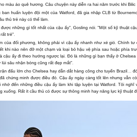
cho màu áo quê hương. Câu chuyện này diễn ra hai năm trước khi Bilic
ộc ban huấn luyện đội một của Watford, đã gia nhập CLB từ Bournem
u thủ trẻ này có thể làm.
hấy được những gì tốt nhất của cậu ấy", Gosling nói. "Một số kỹ thuật 
ất trẻ".
m của đối phương, không phải vì cậu ấy nhanh như xé gió. Chính tư
iết khi nào nên đỡ một chạm và loại bỏ hậu vệ phía sau hoặc phía trư
cậu ấy đi theo hướng ngược lại. Đó là những gì bạn thấy ở Chelsea hi
lùi sâu nhận bóng cũng rất đẹp mắt".
trận đấu lớn cho Chelsea hay dẫn dắt hàng công cho tuyển Brazil… đó
à đã chứng minh được điều đó. Cậu ấy ngày càng tốt lên nhưng vẫn c
 nhớ đến những điều cậu ấy làm khi tập luyện tại Watford. Tôi nghĩ 
xuống. Rất ít cầu thủ có được sự thông minh hay năng lực kỹ thuật đ