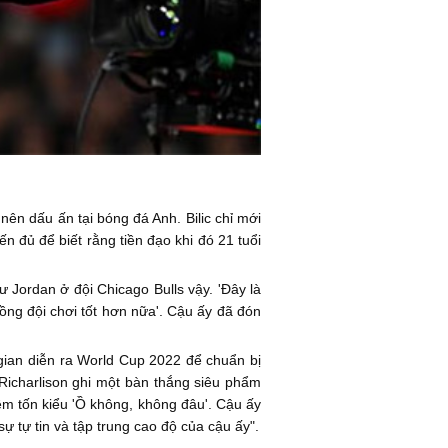
nên dấu ấn tại bóng đá Anh. Bilic chỉ mới
 đủ để biết rằng tiền đạo khi đó 21 tuổi
hư Jordan ở đội Chicago Bulls vậy. 'Đây là
đồng đội chơi tốt hơn nữa'. Cậu ấy đã đón
i gian diễn ra World Cup 2022 để chuẩn bị
ì Richarlison ghi một bàn thắng siêu phẩm
m tốn kiểu 'Ồ không, không đâu'. Cậu ấy
sự tự tin và tập trung cao độ của cậu ấy".