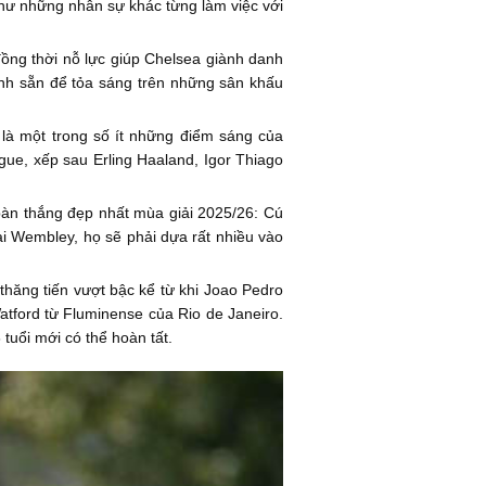
 như những nhân sự khác từng làm việc với
đồng thời nỗ lực giúp Chelsea giành danh
ịnh sẵn để tỏa sáng trên những sân khấu
là một trong số ít những điểm sáng của
ague, xếp sau Erling Haaland, Igor Thiago
àn thắng đẹp nhất mùa giải 2025/26: Cú
i Wembley, họ sẽ phải dựa rất nhiều vào
hăng tiến vượt bậc kể từ khi Joao Pedro
tford từ Fluminense của Rio de Janeiro.
tuổi mới có thể hoàn tất.