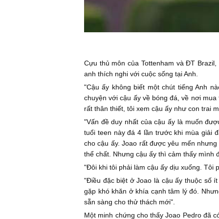
Cựu thủ môn của Tottenham và ĐT Brazil, 
anh thích nghi với cuộc sống tại Anh.
"Cậu ấy không biết một chút tiếng Anh nà
chuyện với cậu ấy về bóng đá, về nơi mua 
rất thân thiết, tôi xem cậu ấy như con trai 
"Vấn đề duy nhất của cậu ấy là muốn được
tuổi teen này đá 4 lần trước khi mùa giải 
cho cậu ấy. Joao rất được yêu mến nhưng 
thể chất. Nhưng cậu ấy thì cảm thấy mình đ
"Đôi khi tôi phải làm cậu ấy dịu xuống. Tô
"Điều đặc biệt ở Joao là cậu ấy thuộc số í
gặp khó khăn ở khía cạnh tâm lý đó. Nhưng
sẵn sàng cho thử thách mới".
Một minh chứng cho thấy Joao Pedro đã có 