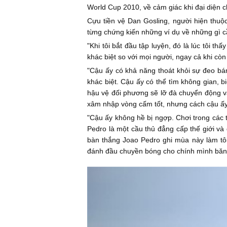
World Cup 2010, về cảm giác khi đại diện 
Cựu tiền vệ Dan Gosling, người hiện thu
từng chứng kiến những ví dụ về những gì cầ
"Khi tôi bắt đầu tập luyện, đó là lúc tôi t
khác biệt so với mọi người, ngay cả khi còn r
"Cậu ấy có khả năng thoát khỏi sự đeo bá
khác biệt. Cậu ấy có thể tìm không gian, b
hậu vệ đối phương sẽ lỡ đà chuyển động và 
xâm nhập vòng cấm tốt, nhưng cách cậu ấy 
"Cậu ấy không hề bị ngợp. Chơi trong các 
Pedro là một cầu thủ đẳng cấp thế giới v
bàn thắng Joao Pedro ghi mùa này làm tôi
đánh đầu chuyền bóng cho chính mình băng 