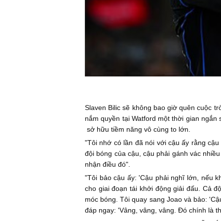
Slaven Bilic sẽ không bao giờ quên cuộc tr
nắm quyền tại Watford một thời gian ngắn 
sở hữu tiềm năng vô cùng to lớn.
"Tôi nhớ có lần đã nói với cậu ấy rằng cậu 
đội bóng của cậu, cậu phải gánh vác nhiều 
nhận điều đó".
"Tôi bảo cậu ấy: 'Cậu phải nghĩ lớn, nếu k
cho giai đoạn tái khởi động giải đấu. Cả đ
móc bóng. Tôi quay sang Joao và bảo: 'Cậu
đáp ngay: 'Vâng, vâng, vâng. Đó chính là th