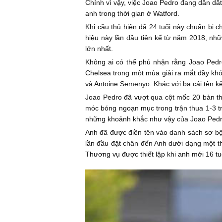
Chính vì vậy, việc Joao Pedro đang dẫn dắt
anh trong thời gian ở Watford.
Khi cầu thủ hiện đã 24 tuổi này chuẩn bị c
hiệu này lần đầu tiên kể từ năm 2018, nh
lớn nhất.
Không ai có thể phủ nhận rằng Joao Pedro
Chelsea trong một mùa giải ra mắt đầy khó 
và Antoine Semenyo. Khác với ba cái tên k
Joao Pedro đã vượt qua cột mốc 20 bàn th
móc bóng ngoạn mục trong trận thua 1-3 t
những khoảnh khắc như vậy của Joao Pedr
Anh đã được điền tên vào danh sách sơ bộ 
lần đầu đặt chân đến Anh dưới dạng một th
Thương vụ được thiết lập khi anh mới 16 tu