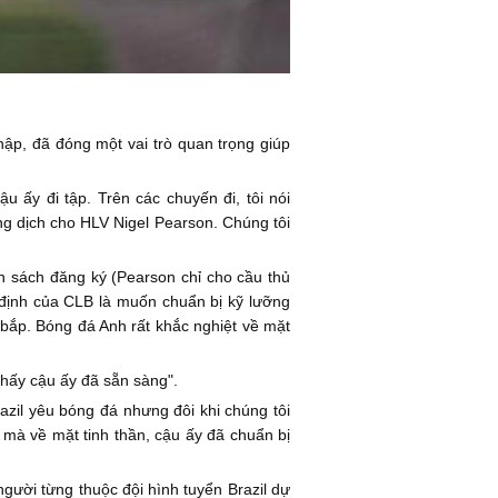
ập, đã đóng một vai trò quan trọng giúp
 ấy đi tập. Trên các chuyến đi, tôi nói
ng dịch cho HLV Nigel Pearson. Chúng tôi
h sách đăng ký (Pearson chỉ cho cầu thủ
 Ý định của CLB là muốn chuẩn bị kỹ lưỡng
bắp. Bóng đá Anh rất khắc nghiệt về mặt
thấy cậu ấy đã sẵn sàng".
razil yêu bóng đá nhưng đôi khi chúng tôi
mà về mặt tinh thần, cậu ấy đã chuẩn bị
gười từng thuộc đội hình tuyển Brazil dự