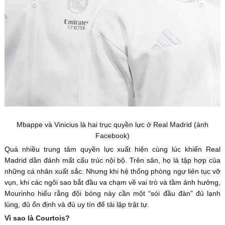
Mbappe và Vinicius là hai trục quyền lực ở Real Madrid (ảnh
Facebook)
Quá nhiều trung tâm quyền lực xuất hiện cùng lúc khiến Real
Madrid dần đánh mất cấu trúc nội bộ. Trên sân, họ là tập hợp của
những cá nhân xuất sắc. Nhưng khi hệ thống phòng ngự liên tục vỡ
vụn, khi các ngôi sao bắt đầu va chạm về vai trò và tầm ảnh hưởng,
Mourinho hiểu rằng đội bóng này cần một “sói đầu đàn” đủ lạnh
lùng, đủ ổn định và đủ uy tín để tái lập trật tự.
Vì sao là Courtois?