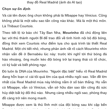
thay đồ Real Madrid (ảnh do AI tạo)
Chọn sự ổn định
Và cái tên được ông chọn không phải là Mbappe hay Vinicius. Cũng
không phải là một siêu sao tấn công nào khác. Mà là một thủ môn.
Là Thibaut Courtois.
Theo tiết lộ từ báo chí Tây Ban Nha,
Mourinho
đã chủ động liên
lạc với thủ thành người Bỉ để trao đổi về tình hình nội bộ đội bóng,
đồng thời xem Courtois như điểm tựa cho quá trình tái thiết Real
Madrid. Một chi tiết nhỏ, nhưng phản ánh rất rõ cách Mourinho nhìn
nhận vấn đề ở Bernabéu lúc này: trước khi nghĩ tới thứ bóng đá
hào nhoáng, ông muốn kéo đội bóng trở lại trạng thái có tổ chức,
có kỷ luật và biết phòng ngự.
Đó luôn là DNA của Mourinho. “Người đặc biệt” hiểu rõ Real Madrid
đang hỗn loạn vì cái tôi quá lớn của quá nhiều ngôi sao. Vấn đề lớn
nhất của Real Madrid mùa này không nằm ở số bàn thắng. Họ vẫn
có Mbappe, vẫn có Vinicius, vẫn sở hữu dàn sao tấn công đủ sức
hủy diệt bất kỳ đối thủ nào. Nhưng càng nhiều ngôi sao, phòng thay
đồ càng trở nên mong manh.
Mbappe được xem là thủ lĩnh mới của đội bóng sau khi cập bến