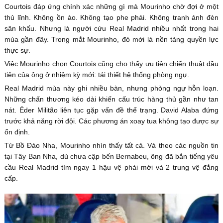
Courtois đáp ứng chính xác những gì mà Mourinho chờ đợi ở một
thủ lĩnh. Không ồn ào. Không tạo phe phái. Không tranh ánh đèn
sân khấu. Nhưng là người cứu Real Madrid nhiều nhất trong hai
mùa gần đây. Trong mắt Mourinho, đó mới là nền tảng quyền lực
thực sự.
Việc Mourinho chọn Courtois cũng cho thấy ưu tiên chiến thuật đầu
tiên của ông ở nhiệm kỳ mới: tái thiết hệ thống phòng ngự.
Real Madrid mùa này ghi nhiều bàn, nhưng phòng ngự hỗn loạn.
Những chấn thương kéo dài khiến cấu trúc hàng thủ gần như tan
nát. Éder Militão liên tục gặp vấn đề thể trạng. David Alaba đứng
trước khả năng rời đội. Các phương án xoay tua không tạo được sự
ổn định.
Từ Bồ Đào Nha, Mourinho nhìn thấy tất cả. Và theo các nguồn tin
tại Tây Ban Nha, dù chưa cập bến Bernabeu, ông đã bắn tiếng yêu
cầu Real Madrid tìm ngay 1 hậu vệ phải mới và 2 trung vệ đẳng
cấp.