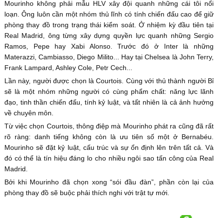
Mourinho không phải mẫu HLV xây đội quanh những cái tôi nổi
loạn. Ông luôn cần một nhóm thủ lĩnh có tính chiến đấu cao để giữ
phòng thay đồ trong trạng thái kiểm soát. Ở nhiệm kỳ đầu tiên tại
Real Madrid, ông từng xây dựng quyền lực quanh những Sergio
Ramos, Pepe hay Xabi Alonso. Trước đó ở Inter là những
Materazzi, Cambiasso, Diego Milito... Hay tại Chelsea là John Terry,
Frank Lampard, Ashley Cole, Petr Cech...
Lần này, người được chọn là Courtois. Cùng với thủ thành người Bỉ
sẽ là một nhóm những người có cùng phẩm chất: năng lực lãnh
đạo, tinh thần chiến đấu, tính kỷ luật, và tất nhiên là cả ảnh hưởng
về chuyên môn.
Từ việc chọn Courtois, thông điệp mà Mourinho phát ra cũng đã rất
rõ ràng: danh tiếng không còn là ưu tiên số một ở Bernabéu.
Mourinho sẽ đặt kỷ luật, cấu trúc và sự ổn định lên trên tất cả. Và
đó có thể là tín hiệu đáng lo cho nhiều ngôi sao tấn công của Real
Madrid.
Bởi khi Mourinho đã chọn xong “sói đầu đàn”, phần còn lại của
phòng thay đồ sẽ buộc phải thích nghi với trật tự mới.