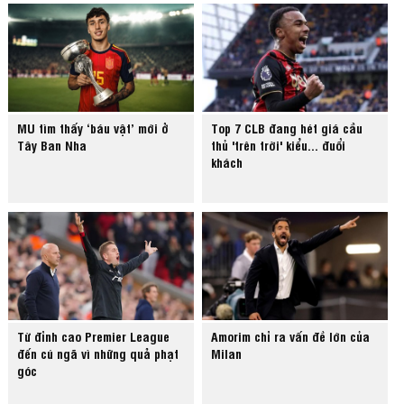
MU tìm thấy ‘báu vật’ mới ở
Top 7 CLB đang hét giá cầu
Tây Ban Nha
thủ 'trên trời' kiểu... đuổi
khách
Từ đỉnh cao Premier League
Amorim chỉ ra vấn đề lớn của
đến cú ngã vì những quả phạt
Milan
góc