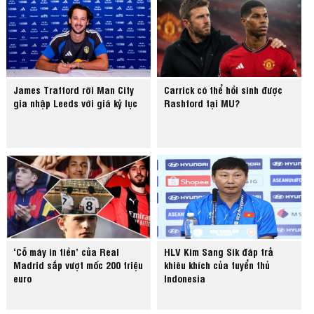
James Trafford rời Man City
Carrick có thể hồi sinh được
gia nhập Leeds với giá kỷ lục
Rashford tại MU?
‘Cỗ máy in tiền’ của Real
HLV Kim Sang Sik đáp trả
Madrid sắp vượt mốc 200 triệu
khiêu khích của tuyển thủ
euro
Indonesia