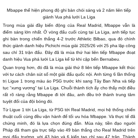
Mbappe thể hiện phong độ ghi bàn chói sáng và 2 năm liên tiếp
giành Vua phá lưới La Liga
Trong mùa giải đầy biến động của Real Madrid, Mbappe vẫn là
điểm sáng lớn nhất. Ở vòng đấu cuối cùng tại La Liga, anh tiếp tục
ghi bàn trong chiến thắng 4-2 trước Athletic Bilbao, qua đó chính
thức giành danh hiệu Pichichi mùa giải 2025/26 với 25 pha lập công
sau chỉ 31 trận đấu. Đây đã là mùa thứ hai liên tiếp Mbappe đoạt
danh hiệu Vua phá lưới La Liga kể từ khi cập bến Bernabeu.
Quan trọng hơn, đó đã là mùa giải thứ 8 liên tiếp Mbappe kết thúc
với tư cách chân sút số một giải đấu quốc nội. Anh từng 6 lần thống
trị Ligue 1 trong màu áo PSG trước khi sang Tây Ban Nha và tiếp
tục “xưng vương” tại La Liga. Chuỗi thành tích ấy cho thấy một điều
rất rõ ràng rằng Mbappe đi tới đâu, anh đều trở thành trung tâm
tuyệt đối của đội bóng đó.
Từ Ligue 1 tới La Liga, từ PSG tới Real Madrid, mọi hệ thống chiến
thuật cuối cùng đều vận hành để tối ưu hóa Mbappe. Và thực tế đã
chứng minh, đó là lựa chọn đúng đắn. Mùa này, tiền đạo người
Pháp đã tham gia trực tiếp vào 49 bàn thắng cho Real Madrid trên
mọi đấu trường, với 43 bàn và 6 kiến tạo chỉ sau 47 trận. Thành