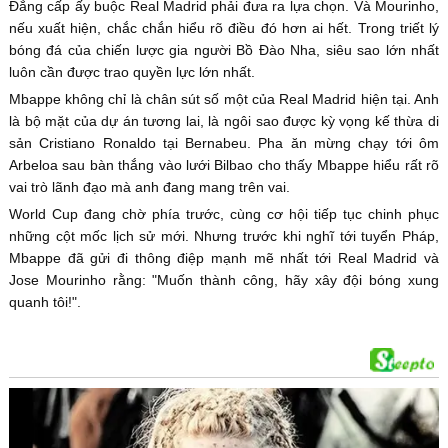
Đẳng cấp ấy buộc Real Madrid phải đưa ra lựa chọn. Và Mourinho,
nếu xuất hiện, chắc chắn hiểu rõ điều đó hơn ai hết. Trong triết lý
bóng đá của chiến lược gia người Bồ Đào Nha, siêu sao lớn nhất
luôn cần được trao quyền lực lớn nhất.
Mbappe không chỉ là chân sút số một của Real Madrid hiện tại. Anh
là bộ mặt của dự án tương lai, là ngôi sao được kỳ vọng kế thừa di
sản Cristiano Ronaldo tại Bernabeu. Pha ăn mừng chạy tới ôm
Arbeloa sau bàn thắng vào lưới Bilbao cho thấy Mbappe hiểu rất rõ
vai trò lãnh đạo mà anh đang mang trên vai.
World Cup đang chờ phía trước, cùng cơ hội tiếp tục chinh phục
những cột mốc lịch sử mới. Nhưng trước khi nghĩ tới tuyển Pháp,
Mbappe đã gửi đi thông điệp mạnh mẽ nhất tới Real Madrid và
Jose Mourinho rằng: "Muốn thành công, hãy xây đội bóng xung
quanh tôi!".