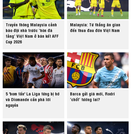
Truyền thông Malaysia cảnh
Malaysia: Từ thắng ăn gian
báo đội nhà trước ‘hòn đá
đến thua đau đớn Việt Nam
tảng’ Việt Nam ở bán kết AFF
Cup 2026
5 'bom tấn' La Liga từng bị hớ
Barca gửi giá mới, Rodri
và Diomande cần phá lời
‘chốt’ tương lai?
nguyền