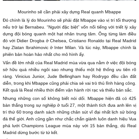
Mourinho sẽ cần phải xây dựng Real quanh Mbappe
Đó chính là lý do Mourinho sẽ phải đặt Mbappe vào vị trí tối thượng
nếu trở lại Bernabeu. “Người đặc biệt” vốn nổi tiếng với triết lý xây
dựng đội bóng quanh một hạt nhân trung tâm. Ông từng làm điều
đó với Didier Drogba ở Chelsea, Cristiano Ronaldo tại Real Madrid
hay Zlatan Ibrahimovic ở Inter Milan. Và lúc này, Mbappe chính là
phiên bản hoàn hảo nhất cho mô hình ấy.
Vấn đề lớn nhất của Real Madrid mùa vừa qua nằm ở việc đội bóng
sở hữu quá nhiều ngôi sao nhưng thiếu một hệ thống ưu tiên rõ
ràng. Vinicius Junior, Jude Bellingham hay Rodrygo đều cần đất
diễn, trong khi Mbappe cũng phải chia sẻ vai trò thủ lĩnh hàng công.
Kết quả là Real nhiều thời điểm vận hành rời rạc và thiếu bản sắc.
Nhưng những con số không biết nói dối. Mbappe hiện đã có 425
bàn thắng trong sự nghiệp ở tuổi 27, một thành tích đưa anh lên vị
trí thứ 60 trong danh sách những chân sút vĩ đại nhất lịch sử bóng
đá thế giới. Anh cũng gần như chắc chắn giành luôn danh hiệu Vua
phá lưới Champions League mùa này với 15 bàn thắng, dù Real
Madrid dừng bước từ tứ kết.