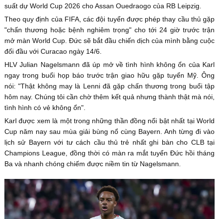
suất dự World Cup 2026 cho Assan Ouedraogo của RB Leipzig.
Theo quy định của FIFA, các đội tuyển được phép thay cầu thủ gặp
"chấn thương hoặc bệnh nghiêm trọng" cho tới 24 giờ trước trận
mở màn World Cup. Đức sẽ bắt đầu chiến dịch của mình bằng cuộc
đối đầu với Curacao ngày 14/6.
HLV Julian Nagelsmann đã úp mở về tình hình không ổn của Karl
ngay trong buổi họp báo trước trận giao hữu gặp tuyển Mỹ. Ông
nói: "Thật không may là Lenni đã gặp chấn thương trong buổi tập
hôm nay. Chúng tôi cần chờ thêm kết quả nhưng thành thật mà nói,
tình hình có vẻ không ổn".
Karl được xem là một trong những thần đồng nổi bật nhất tại World
Cup năm nay sau mùa giải bùng nổ cùng Bayern. Anh từng đi vào
lịch sử Bayern với tư cách cầu thủ trẻ nhất ghi bàn cho CLB tại
Champions League, đồng thời có màn ra mắt tuyển Đức hồi tháng
Ba và nhanh chóng chiếm được niềm tin từ Nagelsmann.