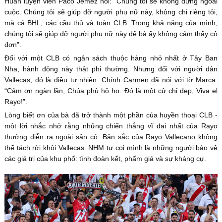
Huấn luyện viên Paco Jemez nói: “Chúng tôi sẽ không đứng ngoài
cuộc. Chúng tôi sẽ giúp đỡ người phụ nữ này, không chỉ riêng tôi,
mà cả BHL, các cầu thủ và toàn CLB. Trong khả năng của mình,
chúng tôi sẽ giúp đỡ người phụ nữ này để bà ấy không cảm thấy cô
đơn”.
Đối với một CLB có ngân sách thuộc hàng nhỏ nhất ở Tây Ban
Nha, hành động này thật phi thường. Nhưng đối với người dân
Vallecas, đó là điều tự nhiên. Chính Carmen đã nói với tờ Marca:
“Cảm ơn ngàn lần, Chúa phù hộ họ. Đó là một cử chỉ đẹp, Viva el
Rayo!”.
Lòng biết ơn của bà đã trở thành một phần của huyền thoại CLB -
một lời nhắc nhở rằng những chiến thắng vĩ đại nhất của Rayo
thường diễn ra ngoài sân cỏ. Bản sắc của Rayo Vallecano không
thể tách rời khỏi Vallecas. NHM tự coi mình là những người bảo vệ
các giá trị của khu phố: tình đoàn kết, phẩm giá và sự kháng cự.