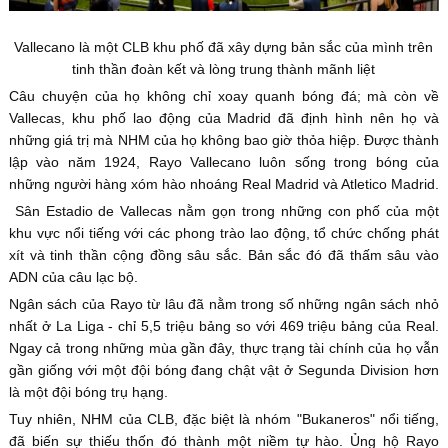
Vallecano là một CLB khu phố đã xây dựng bản sắc của mình trên
tinh thần đoàn kết và lòng trung thành mãnh liệt
Câu chuyện của họ không chỉ xoay quanh bóng đá; mà còn về
Vallecas, khu phố lao động của Madrid đã định hình nên họ và
những giá trị mà NHM của họ không bao giờ thỏa hiệp. Được thành
lập vào năm 1924, Rayo Vallecano luôn sống trong bóng của
những người hàng xóm hào nhoáng Real Madrid và Atletico Madrid.
Sân Estadio de Vallecas nằm gọn trong những con phố của một
khu vực nổi tiếng với các phong trào lao động, tổ chức chống phát
xít và tinh thần cộng đồng sâu sắc. Bản sắc đó đã thấm sâu vào
ADN của câu lạc bộ.
Ngân sách của Rayo từ lâu đã nằm trong số những ngân sách nhỏ
nhất ở La Liga - chỉ 5,5 triệu bảng so với 469 triệu bảng của Real.
Ngay cả trong những mùa gần đây, thực trạng tài chính của họ vẫn
gần giống với một đội bóng đang chật vật ở Segunda Division hơn
là một đội bóng trụ hạng.
Tuy nhiên, NHM của CLB, đặc biệt là nhóm "Bukaneros" nổi tiếng,
đã biến sự thiếu thốn đó thành một niềm tự hào. Ủng hộ Rayo