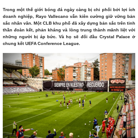
Trong một thế giới bóng đá ngày càng bị chi phối bởi lợi ích
doanh nghiệp, Rayo Vallecano vẫn kiên cường giữ vững bản
sắc nhân văn. Một CLB khu phố đã xây dựng bản sắc trên tinh
thần đoàn kết, phản kháng và lòng trung thành mãnh liệt với
những người bị áp bức. Và họ sẽ đối đầu Crystal Palace ở
chung kết UEFA Conference League.