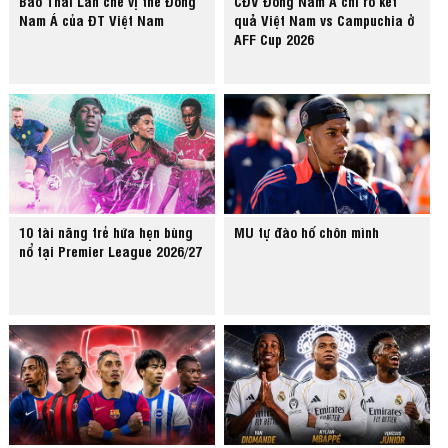
Báo Thái Lan chê vị thế Đông
CĐV Đông Nam Á chỉ rõ kết
Nam Á của ĐT Việt Nam
quả Việt Nam vs Campuchia ở
AFF Cup 2026
10 tài năng trẻ hứa hẹn bùng
MU tự đào hố chôn mình
nổ tại Premier League 2026/27