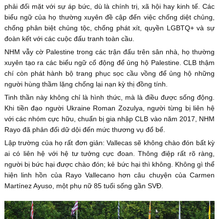
phải đối mặt với sự áp bức, dù là chính trị, xã hội hay kinh tế. Các
biểu ngữ của họ thường xuyên đề cập đến việc chống diệt chủng,
chống phân biệt chủng tộc, chống phát xít, quyền LGBTQ+ và sự
đoàn kết với các cuộc đấu tranh toàn cầu.
NHM vẫy cờ Palestine trong các trận đấu trên sân nhà, họ thường
xuyên tạo ra các biểu ngữ cổ động để ủng hộ Palestine. CLB thậm
chí còn phát hành bộ trang phục sọc cầu vồng để ủng hộ những
người hùng thầm lặng chống lại nạn kỳ thị đồng tính.
Tinh thần này không chỉ là hình thức, mà là điều được sống động.
Khi tiền đạo người Ukraine Roman Zozulya, người từng bị liên hệ
với các nhóm cực hữu, chuẩn bị gia nhập CLB vào năm 2017, NHM
Rayo đã phản đối dữ dội đến mức thương vụ đổ bể.
Lập trường của họ rất đơn giản: Vallecas sẽ không chào đón bất kỳ
ai có liên hệ với hệ tư tưởng cực đoan. Thông điệp rất rõ ràng,
người bị bức hại được chào đón; kẻ bức hại thì không. Không gì thể
hiện linh hồn của Rayo Vallecano hơn câu chuyện của Carmen
Martínez Ayuso, một phụ nữ 85 tuổi sống gần SVĐ.