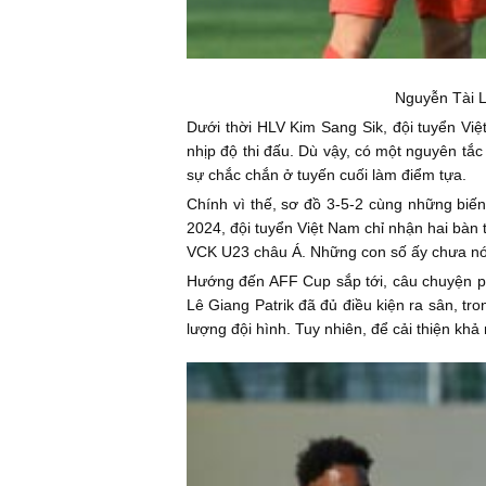
Nguyễn Tài L
Dưới thời HLV Kim Sang Sik, đội tuyển Việ
nhịp độ thi đấu. Dù vậy, có một nguyên tắc
sự chắc chắn ở tuyến cuối làm điểm tựa.
Chính vì thế, sơ đồ 3-5-2 cùng những bi
2024, đội tuyển Việt Nam chỉ nhận hai bàn t
VCK U23 châu Á. Những con số ấy chưa nói l
Hướng đến AFF Cup sắp tới, câu chuyện phò
Lê Giang Patrik đã đủ điều kiện ra sân, tr
lượng đội hình. Tuy nhiên, để cải thiện khả