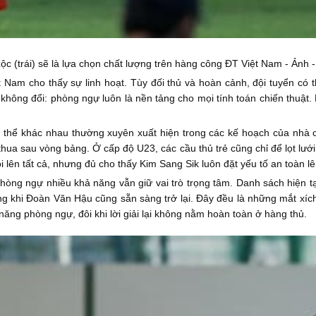
ộc (trái) sẽ là lựa chọn chất lượng trên hàng công ĐT Việt Nam - Ảnh 
t Nam cho thấy sự linh hoạt. Tùy đối thủ và hoàn cảnh, đội tuyển có
 không đổi: phòng ngự luôn là nền tảng cho mọi tính toán chiến thuật
ến thể khác nhau thường xuyên xuất hiện trong các kế hoạch của nh
hua sau vòng bảng. Ở cấp độ U23, các cầu thủ trẻ cũng chỉ để lọt lưới m
ên tất cả, nhưng đủ cho thấy Kim Sang Sik luôn đặt yếu tố an toàn lê
ng ngự nhiều khả năng vẫn giữ vai trò trọng tâm. Danh sách hiện tại
ong khi Đoàn Văn Hậu cũng sẵn sàng trở lại. Đây đều là những mắt xích
 năng phòng ngự, đôi khi lời giải lại không nằm hoàn toàn ở hàng thủ.