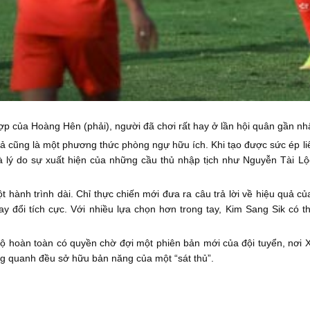
ợp của Hoàng Hên (phải), người đã chơi rất hay ở lần hội quân gần nh
uả cũng là một phương thức phòng ngự hữu ích. Khi tạo được sức ép li
 là lý do sự xuất hiện của những cầu thủ nhập tịch như Nguyễn Tài
ột hành trình dài. Chỉ thực chiến mới đưa ra câu trả lời về hiệu quả 
 đổi tích cực. Với nhiều lựa chọn hơn trong tay, Kim Sang Sik có 
ộ hoàn toàn có quyền chờ đợi một phiên bản mới của đội tuyển, nơi 
g quanh đều sở hữu bản năng của một “sát thủ”.