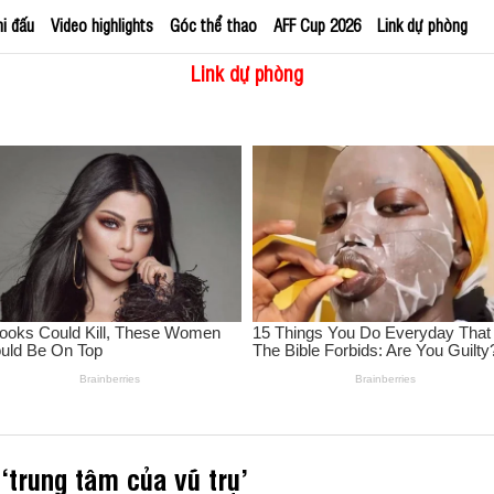
hi đấu
Video highlights
Góc thể thao
AFF Cup 2026
Link dự phòng
Link dự phòng
‘trung tâm của vũ trụ’