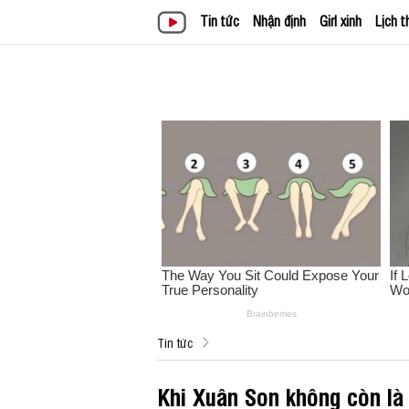
Tin tức
Nhận định
Girl xinh
Lịch t
Tin tức
Khi Xuân Son không còn là 