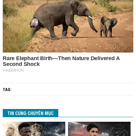
TAG:
TIN CÙNG CHUYÊN MỤC