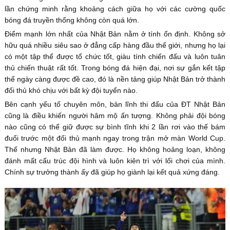
lần chứng minh rằng khoảng cách giữa họ với các cường quốc
bóng đá truyền thống không còn quá lớn.
Điểm mạnh lớn nhất của Nhật Bản nằm ở tính ổn định. Không sở
hữu quá nhiều siêu sao ở đẳng cấp hàng đầu thế giới, nhưng họ lại
có một tập thể được tổ chức tốt, giàu tính chiến đấu và luôn tuân
thủ chiến thuật rất tốt. Trong bóng đá hiện đại, nơi sự gắn kết tập
thể ngày càng được đề cao, đó là nền tảng giúp Nhật Bản trở thành
đối thủ khó chịu với bất kỳ đội tuyển nào.
Bên cạnh yếu tố chuyên môn, bản lĩnh thi đấu của ĐT Nhật Bản
cũng là điều khiến người hâm mộ ấn tượng. Không phải đội bóng
nào cũng có thể giữ được sự bình tĩnh khi 2 lần rơi vào thế bám
đuổi trước một đối thủ mạnh ngay trong trận mở màn World Cup.
Thế nhưng Nhật Bản đã làm được. Họ không hoảng loạn, không
đánh mất cấu trúc đội hình và luôn kiên trì với lối chơi của mình.
Chính sự trưởng thành ấy đã giúp họ giành lại kết quả xứng đáng.