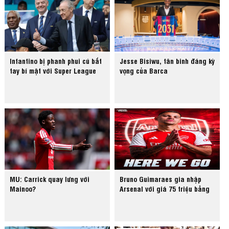
Infantino bị phanh phui cú bắt
Jesse Bisiwu, tân binh đáng kỳ
tay bí mật với Super League
vọng của Barca
MU: Carrick quay lưng với
Bruno Guimaraes gia nhập
Mainoo?
Arsenal với giá 75 triệu bảng