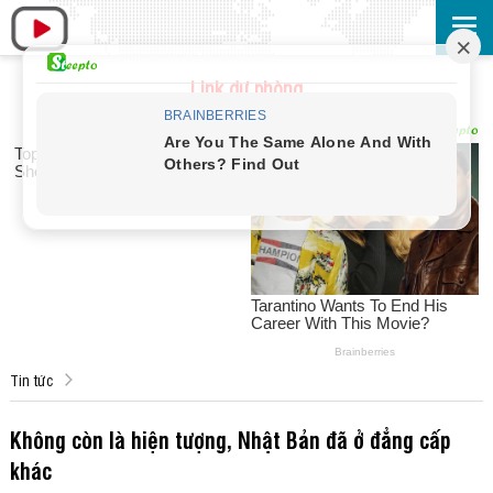
Link dự phòng
Tin tức
Không còn là hiện tượng, Nhật Bản đã ở đẳng cấp
khác