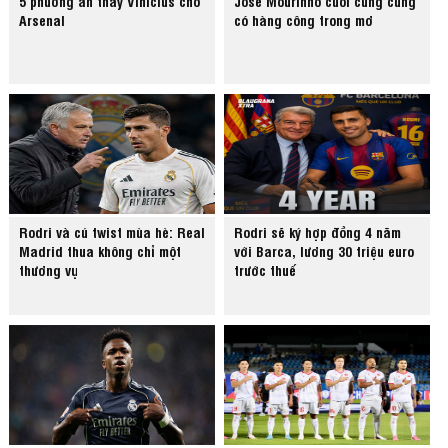
5 phương án thay Vinicius cho
Jose Mourinho cuối cùng cũng
Arsenal
có hàng công trong mơ
Rodri và cú twist mùa hè: Real
Rodri sẽ ký hợp đồng 4 năm
Madrid thua không chỉ một
với Barca, lương 30 triệu euro
thương vụ
trước thuế