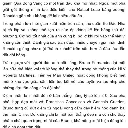
giành Quả Bóng Vàng có một trận đấu khá mờ nhạt. Ngoài một pha
giật gót thông minh tạo điều kiện cho Rafael Leao băng xuống,
Ronaldo gần như không để lại nhiều dấu ấn.
Trong phần lớn thời gian xuất hiện trên sân, thủ quân Bồ Đào Nha
bị cô lập và không thể tạo ra sức ép đáng kể lên hàng thủ đối
phương. Cơ hội tốt nhất của anh cũng bị bỏ lỡ khi rơi vào thế việt vị
không cần thiết. Đánh giá sau trận đấu, nhiều chuyên gia nhận định
Ronaldo giống như một “hành khách” trên sân hơn là đầu tàu dẫn
dắt đội bóng.
Trái ngược với người đàn anh nổi tiếng, Bruno Fernandes lại một
lần nữa thể hiện vai trò không thể thay thế trong hệ thống của HLV
Roberto Martinez. Tiền vệ Man United hoạt động không biết mệt
mỏi ở khu vực giữa sân, liên tục kết nối các tuyến và tạo nhịp cho
những đợt tấn công của đội nhà.
Điểm nhấn lớn nhất đến ở bàn thắng nâng tỷ số lên 2-0. Sau pha
phối hợp đẹp mắt với Francisco Conceicao và Goncalo Guedes,
Bruno tung cú dứt điểm từ ngoài vòng cấm đầy hiểm hóc đánh bại
thủ môn Chile. Đó không chỉ là một bàn thắng đẹp mà còn cho thấy
phẩm chất quan trọng nhất của Bruno, khả năng xuất hiện đúng lúc
để định đoạt trận đấu.