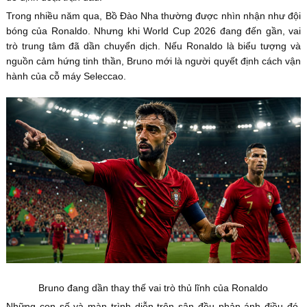
Trong nhiều năm qua, Bồ Đào Nha thường được nhìn nhận như đội
bóng của Ronaldo. Nhưng khi World Cup 2026 đang đến gần, vai
trò trung tâm đã dần chuyển dịch. Nếu Ronaldo là biểu tượng và
nguồn cảm hứng tinh thần, Bruno mới là người quyết định cách vận
hành của cỗ máy Seleccao.
Bruno đang dần thay thế vai trò thủ lĩnh của Ronaldo
Những con số và màn trình diễn trên sân đều phản ánh điều đó.