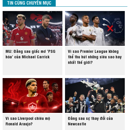
TIN CÙNG CHUYÊN MỤC
MU: Đằng sau giấc mơ ‘PSG
Vì sao Premier League không
hóa’ của Michael Carrick
thể thu hút những siêu sao hay
nhất thế giới?
Vì sao Liverpool chiêu mộ
Đằng sau sự thay đổi của
Ronald Araujo?
Newcastle