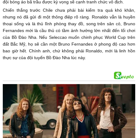
đội bóng áo bã trầu được kỳ vọng sẽ cạnh tranh chức vô địch.
Chiến thắng trước Chile chưa phải bài kiểm tra quá khó khăn,
nhưng nó đã gửi đi một thông điệp rõ ràng. Ronaldo vẫn là huyền
thoại sống và là thủ lĩnh phòng thay đồ, song trên sân cỏ, Bruno
Fernandes mới là cầu thủ có tầm ảnh hưởng lớn nhất đến lối chơi
của Bồ Đào Nha. Nếu Seleccao muốn chinh phục World Cup trên
đất Bắc Mỹ, họ sẽ cần một Bruno Fernandes ở phong độ cao hơn
bao giờ hết. Chính anh, chứ không phải Ronaldo, mới là linh hồn
thực sự của đội tuyển Bồ Đào Nha lúc này.