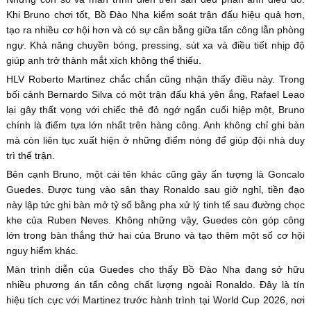
Khi Bruno chơi tốt, Bồ Đào Nha kiểm soát trận đấu hiệu quả hơn,
tạo ra nhiều cơ hội hơn và có sự cân bằng giữa tấn công lẫn phòng
ngự. Khả năng chuyền bóng, pressing, sút xa và điều tiết nhịp độ
giúp anh trở thành mắt xích không thể thiếu.
HLV Roberto Martinez chắc chắn cũng nhận thấy điều này. Trong
bối cảnh Bernardo Silva có một trận đấu khá yên ắng, Rafael Leao
lại gây thất vọng với chiếc thẻ đỏ ngớ ngẩn cuối hiệp một, Bruno
chính là điểm tựa lớn nhất trên hàng công. Anh không chỉ ghi bàn
mà còn liên tục xuất hiện ở những điểm nóng để giúp đội nhà duy
trì thế trận.
Bên cạnh Bruno, một cái tên khác cũng gây ấn tượng là Goncalo
Guedes. Được tung vào sân thay Ronaldo sau giờ nghỉ, tiền đạo
này lập tức ghi bàn mở tỷ số bằng pha xử lý tinh tế sau đường chọc
khe của Ruben Neves. Không những vậy, Guedes còn góp công
lớn trong bàn thắng thứ hai của Bruno và tạo thêm một số cơ hội
nguy hiểm khác.
Màn trình diễn của Guedes cho thấy Bồ Đào Nha đang sở hữu
nhiều phương án tấn công chất lượng ngoài Ronaldo. Đây là tín
hiệu tích cực với Martinez trước hành trình tại World Cup 2026, nơi