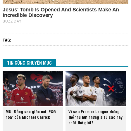
TAG:
TIN CÙNG CHUYÊN MỤC
MU: Đằng sau giấc mơ ‘PSG
Vì sao Premier League không
hóa’ của Michael Carrick
thể thu hút những siêu sao hay
nhất thế giới?