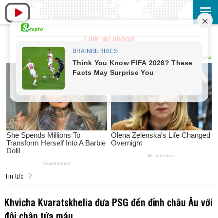
Link dự phòng
Tin tức
Khvicha Kvaratskhelia đưa PSG đến đỉnh châu Âu với
đôi chân tứa máu