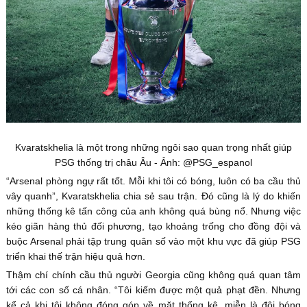
Kvaratskhelia là một trong những ngôi sao quan trọng nhất giúp
PSG thống trị châu Âu - Ảnh: @PSG_espanol
“Arsenal phòng ngự rất tốt. Mỗi khi tôi có bóng, luôn có ba cầu thủ
vây quanh”, Kvaratskhelia chia sẻ sau trận. Đó cũng là lý do khiến
những thống kê tấn công của anh không quá bùng nổ. Nhưng việc
kéo giãn hàng thủ đối phương, tạo khoảng trống cho đồng đội và
buộc Arsenal phải tập trung quân số vào một khu vực đã giúp PSG
triển khai thế trận hiệu quả hơn.
Thậm chí chính cầu thủ người Georgia cũng không quá quan tâm
tới các con số cá nhân. “Tôi kiếm được một quả phạt đền. Nhưng
kể cả khi tôi không đóng góp về mặt thống kê, miễn là đội bóng