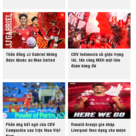
Thần đồng JJ Gabriel không
CĐV Indonesia xả giận trọng
được khoác áo Man United
tài, tấn công MXH một liên
đoàn bóng đá
Phản ứng bất ngờ của CĐV
Ronald Araujo gia nhập
Campuchia sau trận thua Việt
Liverpool theo dạng cho mượn
Nam