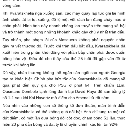
vòng cấm.
Khi Kvaratskhelia ngã xuống sân, các máy quay lập tức ghi lại hình
ảnh chiếc tất bị tụt xuống, để lộ một vết rách lớn đang chảy máu ở
chân phải. Hình ảnh này nhanh chóng lan truyền trên mạng xã hội
và trở thành một trong những khoảnh khắc gây chú ý nhất trận đấu.
Tuy nhiên, pha phạm lỗi của Mosquera không phải nguyên nhân
gây ra vết thương đó. Trước khi trận đấu bắt đầu, Kvaratskhelia đã
xuất hiện trong phần khởi động với phần bắp chân phải được quấn
băng bảo vệ. Điều đó cho thấy cầu thủ 25 tuổi đã gặp vấn đề từ
trước khi bóng lăn.
Dù vậy, chấn thương không thể ngăn cản ngôi sao người Georgia
tạo ra khác biệt. Chính pha bứt tốc của Kvaratskhelia đã mang về
quả phạt đền quý giá cho PSG ở phút 64. Trên chấm 11m,
Ousmane Dembele lạnh lùng đánh bại David Raya để san bằng tỷ
số 1-1 sau khi Kai Havertz mở điểm cho Arsenal từ rất sớm.
Nếu nhìn vào những con số thống kê đơn thuần, màn trình diễn
của Kvaratskhelia có thể không quá nổi bật. Anh chỉ tung ra một cú
dứt điểm, có một lần đưa bóng dội cột dọc, chạm bóng 51 lần, thực
hiện 23 pha dẫn bóng và đạt tỷ lệ chuyền chính xác lên tới 92%.