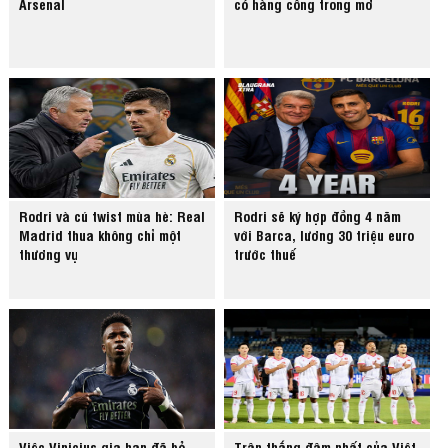
Arsenal
có hàng công trong mơ
Rodri và cú twist mùa hè: Real
Rodri sẽ ký hợp đồng 4 năm
Madrid thua không chỉ một
với Barca, lương 30 triệu euro
thương vụ
trước thuế
Việc Vinicius gia hạn đã bỏ
Trận thắng đậm nhất của Việt