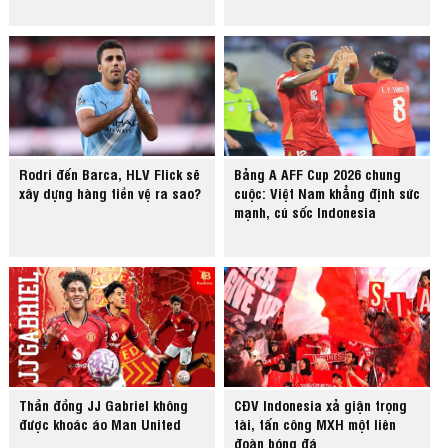
Rodri đến Barca, HLV Flick sẽ
Bảng A AFF Cup 2026 chung
xây dựng hàng tiền vệ ra sao?
cuộc: Việt Nam khẳng định sức
mạnh, cú sốc Indonesia
Thần đồng JJ Gabriel không
CĐV Indonesia xả giận trọng
được khoác áo Man United
tài, tấn công MXH một liên
đoàn bóng đá