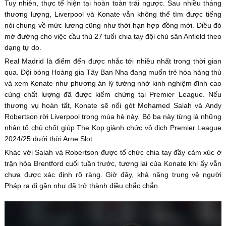
Tuy nhiên, thực tế hiện tại hoàn toàn trái ngược. Sau nhiều tháng
thương lượng, Liverpool và Konate vẫn không thể tìm được tiếng
nói chung về mức lương cũng như thời hạn hợp đồng mới. Điều đó
mở đường cho việc cầu thủ 27 tuổi chia tay đội chủ sân Anfield theo
dạng tự do.
Real Madrid là điểm đến được nhắc tới nhiều nhất trong thời gian
qua. Đội bóng Hoàng gia Tây Ban Nha đang muốn trẻ hóa hàng thủ
và xem Konate như phương án lý tưởng nhờ kinh nghiệm đỉnh cao
cùng chất lượng đã được kiểm chứng tại Premier League. Nếu
thương vụ hoàn tất, Konate sẽ nối gót Mohamed Salah và Andy
Robertson rời Liverpool trong mùa hè này. Bộ ba này từng là những
nhân tố chủ chốt giúp The Kop giành chức vô địch Premier League
2024/25 dưới thời Arne Slot.
Khác với Salah và Robertson được tổ chức chia tay đầy cảm xúc ở
trận hòa Brentford cuối tuần trước, tương lai của Konate khi ấy vẫn
chưa được xác định rõ ràng. Giờ đây, khả năng trung vệ người
Pháp ra đi gần như đã trở thành điều chắc chắn.