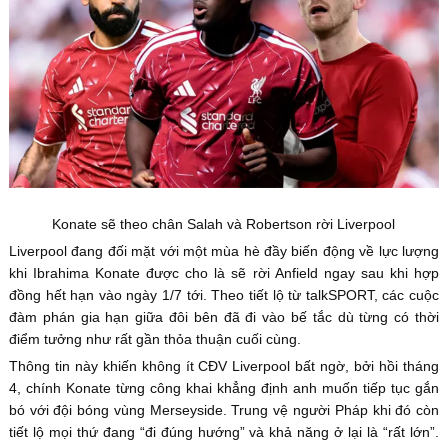
Konate sẽ theo chân Salah và Robertson rời Liverpool
Liverpool đang đối mặt với một mùa hè đầy biến động về lực lượng
khi Ibrahima Konate được cho là sẽ rời Anfield ngay sau khi hợp
đồng hết hạn vào ngày 1/7 tới. Theo tiết lộ từ talkSPORT, các cuộc
đàm phán gia hạn giữa đôi bên đã đi vào bế tắc dù từng có thời
điểm tưởng như rất gần thỏa thuận cuối cùng.
Thông tin này khiến không ít CĐV Liverpool bất ngờ, bởi hồi tháng
4, chính Konate từng công khai khẳng định anh muốn tiếp tục gắn
bó với đội bóng vùng Merseyside. Trung vệ người Pháp khi đó còn
tiết lộ mọi thứ đang “đi đúng hướng” và khả năng ở lại là “rất lớn”.