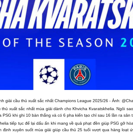
ành giải cầu thủ xuất sắc nhất Champions League 2025/26 - Ảnh: @C
u thủ xuất sắc nhất mùa giải dành cho Khvicha Kvaratskhelia. Ngôi sa
a PSG khi ghi 10 bàn thắng và có 6 pha kiến tạo chỉ sau 16 lần ra sân
helia tiếp tục để lại dấu ấn khi mang về quả phạt đền giúp PSG gỡ hò
 định xuyên suốt mùa giải giúp cầu thủ 25 tuổi vượt qua hàng loạt ứ