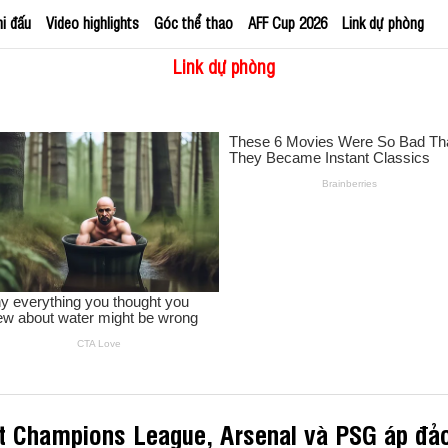
hi đấu
Video highlights
Góc thể thao
AFF Cup 2026
Link dự phòng
Link dự phòng
t Champions League, Arsenal và PSG áp đảo 