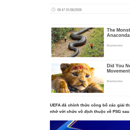
09:47 01/06/2026
UEFA đã chính thức công bố các giải th
nhớ với chức vô địch thuộc về PSG sau 