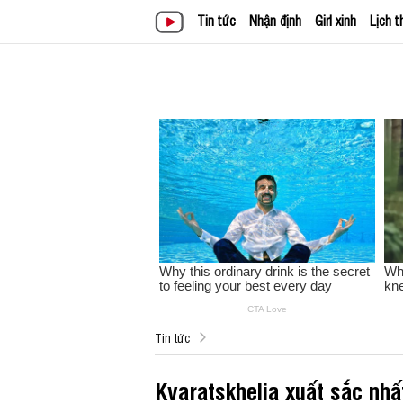
Tin tức
Nhận định
Girl xinh
Lịch t
Tin tức
Kvaratskhelia xuất sắc nhấ