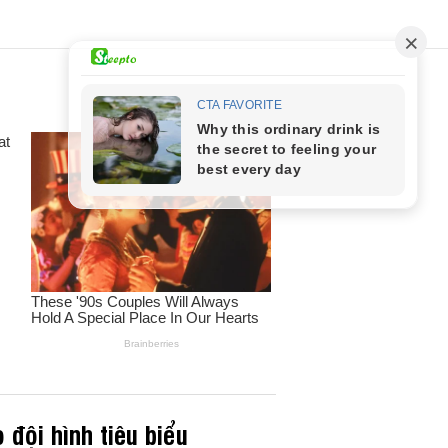
đội hình tiêu biểu