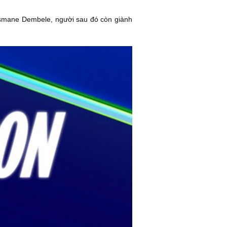
Ousmane Dembele, người sau đó còn giành