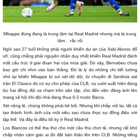
Mbappe đúng đang là trung tâm tại Real Madrid nhưng mà là trung
tâm... rắc rối
Ngôi sao 27 tuổi không phải người khiến dự án của Xabi Alonso đổ
vỡ, cũng chẳng phải nguyên nhân duy nhất khiến Real Madrid đánh
mất cấu trúc ở giai đoạn hai của mùa giải. Dù vậy, Bernabeu chưa
bao giờ chỉ nhìn vào bàn thắng. Đó là lý do những chi tiết tưởng
nhỏ lại khiến Mbappe bị soi xét dữ dội, từ chuyến đi Sardinia sát
trận El Clasico dù có sự cho phép của CLB, nụ cười xuất hiện đúng
lúc hai đồng đội va chạm trên sân tập, cho đến việc đăng ảnh lên
mạng xã hội khi đội nhà đang thua 0-2 trước Barca.
Xét riêng lẻ, chúng không phải bê bối. Nhưng khi chắp nối lại, tất cả
tạo thành hình ảnh của một siêu sao chưa thực sự đồng điệu với
tập thể. Và đây là điều tối kỵ ở Real Madrid.
Los Blancos có thể tha thứ cho một cầu thủ chơi tệ, nhưng rất khó
chấp nhận cảm giác ai đó đặt bản thân lên trên CLB. Những tiếng