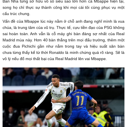
Ban Nha từng sở hữu vô số siêu sao lớn hơn cả Mbappe hiện tại,
song họ chỉ thực sự thành công khi mọi cái tôi cùng phục vụ một
cấu trúc chung.
Vấn đề của Mbappe lúc này nằm ở chỗ anh đang nghĩ mình là vua
chúa, là trung tâm của vũ trụ. Thực tế, cựu tiền đạo của PSG không
sai hoàn toàn. Anh vẫn là cỗ máy ghi bàn đáng sợ nhất của Real
Madrid mùa này. Hơn 40 bàn thắng trên mọi đấu trường, thêm một
cuộc đua Pichichi gần như nằm trong tay và hiệu suất săn bàn
chưa từng thấy kể từ thời Ronaldo là minh chứng quá rõ ràng. Sẽ là
vô lý nếu đổ mọi thất bại của Real Madrid lên vai Mbappe.