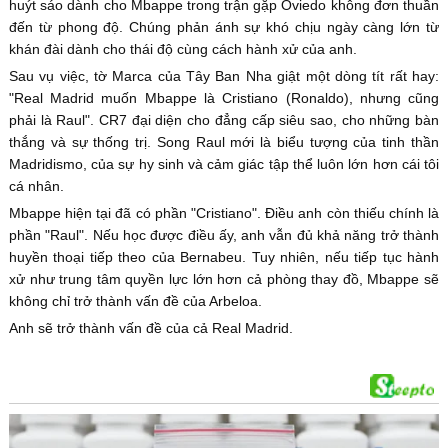
huýt sáo dành cho Mbappe trong trận gặp Oviedo không đơn thuần
đến từ phong độ. Chúng phản ánh sự khó chịu ngày càng lớn từ
khán đài dành cho thái độ cùng cách hành xử của anh.
Sau vụ việc, tờ Marca của Tây Ban Nha giật một dòng tít rất hay:
"Real Madrid muốn Mbappe là Cristiano (Ronaldo), nhưng cũng
phải là Raul". CR7 đại diện cho đẳng cấp siêu sao, cho những bàn
thắng và sự thống trị. Song Raul mới là biểu tượng của tinh thần
Madridismo, của sự hy sinh và cảm giác tập thể luôn lớn hơn cái tôi
cá nhân.
Mbappe hiện tại đã có phần "Cristiano". Điều anh còn thiếu chính là
phần "Raul". Nếu học được điều ấy, anh vẫn đủ khả năng trở thành
huyền thoại tiếp theo của Bernabeu. Tuy nhiên, nếu tiếp tục hành
xử như trung tâm quyền lực lớn hơn cả phòng thay đồ, Mbappe sẽ
không chỉ trở thành vấn đề của Arbeloa.
Anh sẽ trở thành vấn đề của cả Real Madrid.