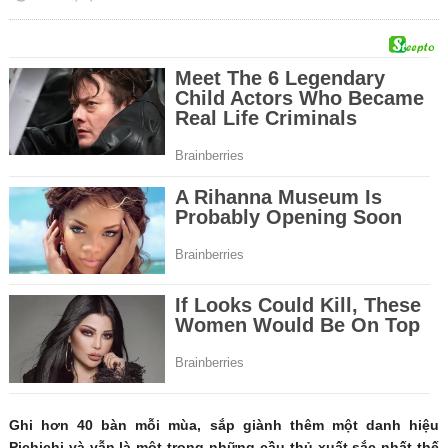
Ghi hơn 40 bàn mỗi mùa, sắp giành thêm một danh hiệu
Pichichi và vẫn là một trong những cầu thủ xuất sắc nhất thế