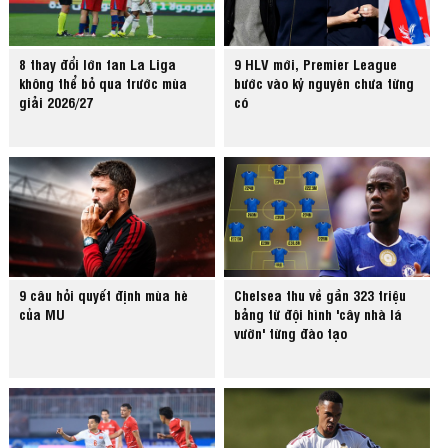
8 thay đổi lớn fan La Liga
9 HLV mới, Premier League
không thể bỏ qua trước mùa
bước vào kỷ nguyên chưa từng
giải 2026/27
có
9 câu hỏi quyết định mùa hè
Chelsea thu về gần 323 triệu
của MU
bảng từ đội hình 'cây nhà lá
vườn' từng đào tạo