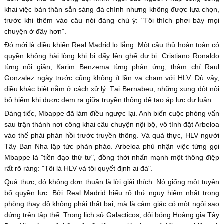
khai việc bản thân sẵn sàng đá chính nhưng không được lựa chọn,
trước khi thêm vào câu nói đáng chú ý: "Tôi thích phơi bày mọi
chuyện ở đây hơn".
Đó mới là điều khiến Real Madrid lo lắng. Một cầu thủ hoàn toàn có
quyền không hài lòng khi bị đẩy lên ghế dự bị. Cristiano Ronaldo
từng nổi giận, Karim Benzema từng phản ứng, thậm chí Raul
Gonzalez ngày trước cũng không ít lần va chạm với HLV. Dù vậy,
điều khác biệt nằm ở cách xử lý. Tại Bernabeu, những xung đột nội
bộ hiếm khi được đem ra giữa truyền thông để tạo áp lực dư luận.
Đáng tiếc, Mbappe đã làm điều ngược lại. Anh biến cuộc phỏng vấn
sau trận thành nơi công khai câu chuyện nội bộ, vô tình đặt Arbeloa
vào thế phải phản hồi trước truyền thông. Và quả thực, HLV người
Tây Ban Nha lập tức phản pháo. Arbeloa phủ nhận việc từng gọi
Mbappe là "tiền đạo thứ tư", đồng thời nhấn mạnh một thông điệp
rất rõ ràng: "Tôi là HLV và tôi quyết định ai đá".
Quả thực, đó không đơn thuần là lời giải thích. Nó giống một tuyên
bố quyền lực. Bởi Real Madrid hiểu rõ thứ nguy hiểm nhất trong
phòng thay đồ không phải thất bại, mà là cảm giác có một ngôi sao
đứng trên tập thể. Trong lịch sử Galacticos, đội bóng Hoàng gia Tây