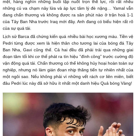
mệt, hàng nghìn những buổi tập nuốt trọn thể lực, rồi rất nhều
những cú va chạm nảy lửa và áp lực tâm lý đè nặng… Yamal vẫn
đang chấn thương và không được ra sân phút nào ở trận hoà 1-1
của Tây Ban Nha trước Iraq mới đây. Anh đang có biểu hiện rất rõ
của sự quá tải.
Lịch sử Barca đã chứng kiến quá nhiều bài học xương máu. Tiền vệ
Pedri từng được xem là hiện thân cho tương lai của bóng đá Tây
Ban Nha, Gavi cũng thế. Cả hai đều đã phải trải qua những giai
đoạn tăm tối khi cơ thể phát ra tín hiệu “đình công” trước cường độ
vận động quá tải. Chấn thương có thể không hủy hoại hoàn toàn sự
nghiệp, nhưng nó làm gián đoạn nhịp thăng tiến tự nhiên nhất của
một ngôi sao. Nếu không phải vì những vết rách cơ liên miên, biết
đâu Pedri lúc này đã sở hữu ít nhất một danh hiệu Quả bóng Vàng!