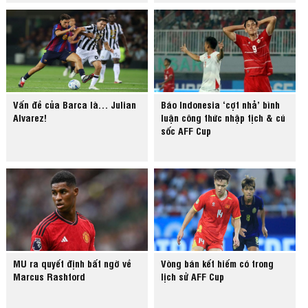
Vấn đề của Barca là… Julian
Báo Indonesia ‘cợt nhả’ bình
Alvarez!
luận công thức nhập tịch & cú
sốc AFF Cup
MU ra quyết định bất ngờ về
Vòng bán kết hiếm có trong
Marcus Rashford
lịch sử AFF Cup