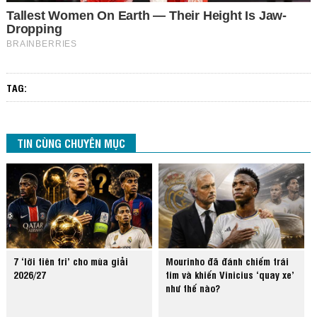
TAG:
TIN CÙNG CHUYÊN MỤC
7 ‘lời tiên tri’ cho mùa giải
Mourinho đã đánh chiếm trái
2026/27
tim và khiến Vinicius ‘quay xe’
như thế nào?