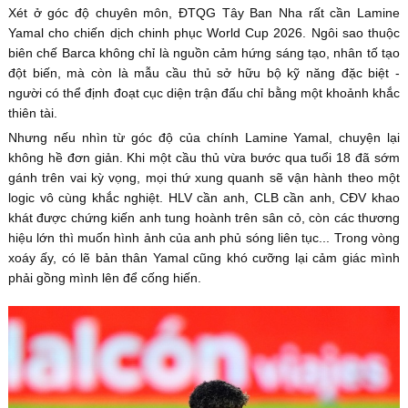
Xét ở góc độ chuyên môn, ĐTQG Tây Ban Nha rất cần Lamine
Yamal cho chiến dịch chinh phục World Cup 2026. Ngôi sao thuộc
biên chế Barca không chỉ là nguồn cảm hứng sáng tạo, nhân tố tạo
đột biến, mà còn là mẫu cầu thủ sở hữu bộ kỹ năng đặc biệt -
người có thể định đoạt cục diện trận đấu chỉ bằng một khoảnh khắc
thiên tài.
Nhưng nếu nhìn từ góc độ của chính Lamine Yamal, chuyện lại
không hề đơn giản. Khi một cầu thủ vừa bước qua tuổi 18 đã sớm
gánh trên vai kỳ vọng, mọi thứ xung quanh sẽ vận hành theo một
logic vô cùng khắc nghiệt. HLV cần anh, CLB cần anh, CĐV khao
khát được chứng kiến anh tung hoành trên sân cỏ, còn các thương
hiệu lớn thì muốn hình ảnh của anh phủ sóng liên tục... Trong vòng
xoáy ấy, có lẽ bản thân Yamal cũng khó cưỡng lại cảm giác mình
phải gồng mình lên để cống hiến.