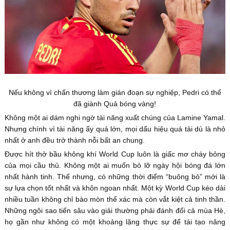
Nếu không vì chấn thương làm gián đoạn sự nghiệp, Pedri có thể
đã giành Quả bóng vàng!
Không một ai dám nghi ngờ tài năng xuất chúng của Lamine Yamal.
Nhưng chính vì tài năng ấy quá lớn, mọi dấu hiệu quá tải dù là nhỏ
nhất ở anh đều trở thành nỗi bất an chung.
Được hít thở bầu không khí World Cup luôn là giấc mơ cháy bỏng
của mọi cầu thủ. Không một ai muốn bỏ lỡ ngày hội bóng đá lớn
nhất hành tinh. Thế nhưng, có những thời điểm “buông bỏ” mới là
sự lựa chọn tốt nhất và khôn ngoan nhất. Một kỳ World Cup kéo dài
nhiều tuần không chỉ bào mòn thể xác mà còn vắt kiệt cả tinh thần.
Những ngôi sao tiến sâu vào giải thường phải đánh đổi cả mùa Hè,
họ gần như không có một khoảng lặng thực sự để tái tạo năng