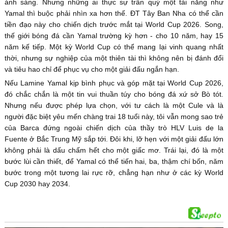
ánh sáng. Nhưng những ai thực sự trân quý một tài năng như
Yamal thì buộc phải nhìn xa hơn thế. ĐT Tây Ban Nha có thể cần
tiền đạo này cho chiến dịch trước mắt tại World Cup 2026. Song,
thế giới bóng đá cần Yamal trường kỳ hơn - cho 10 năm, hay 15
năm kế tiếp. Một kỳ World Cup có thể mang lại vinh quang nhất
thời, nhưng sự nghiệp của một thiên tài thì không nên bị đánh đổi
và tiêu hao chỉ để phục vụ cho một giải đấu ngắn hạn.
Nếu Lamine Yamal kịp bình phục và góp mặt tại World Cup 2026,
đó chắc chắn là một tin vui thuần túy cho bóng đá xứ sở Bò tót.
Nhưng nếu được phép lựa chọn, với tư cách là một Cule và là
người đặc biệt yêu mến chàng trai 18 tuổi này, tôi vẫn mong sao trẻ
của Barca đứng ngoài chiến dịch của thầy trò HLV Luis de la
Fuente ở Bắc Trung Mỹ sắp tới. Đôi khi, lỡ hẹn với một giải đấu lớn
không phải là dấu chấm hết cho một giấc mơ. Trái lại, đó là một
bước lùi cần thiết, để Yamal có thể tiến hai, ba, thậm chí bốn, năm
bước trong một tương lai rực rỡ, chẳng hạn như ở các kỳ World
Cup 2030 hay 2034.