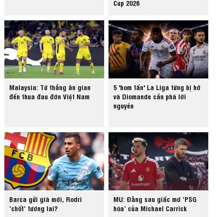
Cup 2026
Malaysia: Từ thắng ăn gian
5 'bom tấn' La Liga từng bị hớ
đến thua đau đớn Việt Nam
và Diomande cần phá lời
nguyền
Barca gửi giá mới, Rodri
MU: Đằng sau giấc mơ ‘PSG
‘chốt’ tương lai?
hóa’ của Michael Carrick