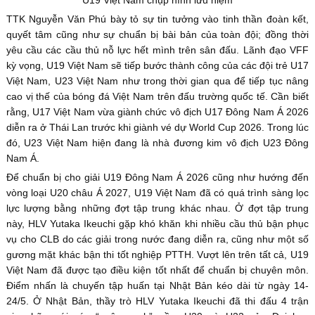
U19 Việt Nam chụp hình lưu niệm
TTK Nguyễn Văn Phú bày tỏ sự tin tưởng vào tinh thần đoàn kết,
quyết tâm cũng như sự chuẩn bị bài bản của toàn đội; đồng thời
yêu cầu các cầu thủ nỗ lực hết mình trên sân đấu. Lãnh đạo VFF
kỳ vọng, U19 Việt Nam sẽ tiếp bước thành công của các đội trẻ U17
Việt Nam, U23 Việt Nam như trong thời gian qua để tiếp tục nâng
cao vị thế của bóng đá Việt Nam trên đấu trường quốc tế. Cần biết
rằng, U17 Việt Nam vừa giành chức vô địch U17 Đông Nam Á 2026
diễn ra ở Thái Lan trước khi giành vé dự World Cup 2026. Trong lúc
đó, U23 Việt Nam hiện đang là nhà đương kim vô địch U23 Đông
Nam Á.
Để chuẩn bị cho giải U19 Đông Nam Á 2026 cũng như hướng đến
vòng loại U20 châu Á 2027, U19 Việt Nam đã có quá trình sàng lọc
lực lượng bằng những đợt tập trung khác nhau. Ở đợt tập trung
này, HLV Yutaka Ikeuchi gặp khó khăn khi nhiều cầu thủ bận phục
vụ cho CLB do các giải trong nước đang diễn ra, cũng như một số
gương mặt khác bận thi tốt nghiệp PTTH. Vượt lên trên tất cả, U19
Việt Nam đã được tạo điều kiện tốt nhất để chuẩn bị chuyên môn.
Điểm nhấn là chuyến tập huấn tại Nhật Bản kéo dài từ ngày 14-
24/5. Ở Nhật Bản, thầy trò HLV Yutaka Ikeuchi đã thi đấu 4 trận