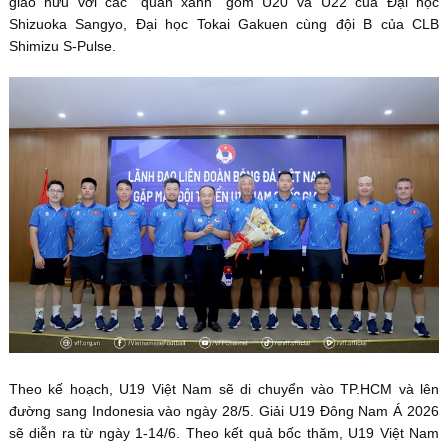
giao hữu với các “quân xanh” gồm U20 và U22 của Đại học
Shizuoka Sangyo, Đại học Tokai Gakuen cùng đội B của CLB
Shimizu S-Pulse.
Theo kế hoạch, U19 Việt Nam sẽ di chuyển vào TP.HCM và lên
đường sang Indonesia vào ngày 28/5. Giải U19 Đông Nam Á 2026
sẽ diễn ra từ ngày 1-14/6. Theo kết quả bốc thăm, U19 Việt Nam