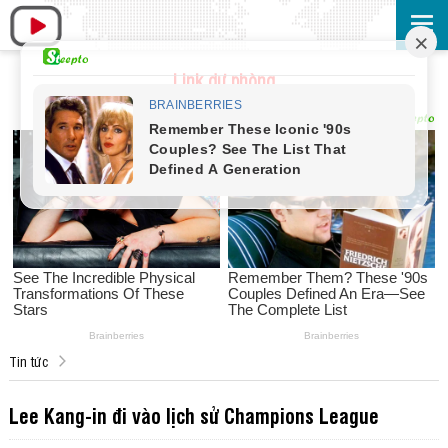
Link dự phòng
Tin tức
Lee Kang-in đi vào lịch sử Champions League