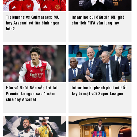
Tielemans vs Guimaraes: MU
Infantino cúi đầu xin lỗi, ghế
hay Arsenal có tân binh ngon
chủ tịch FIFA vẫn lung lay
hơn?
Hậu vệ Nhật Bản sắp trở lại
Infantino bị phanh phui cú bắt
Premier League sau 1 năm
tay bí mật với Super League
chia tay Arsenal