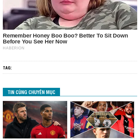
TAG:
TIN CÙNG CHUYÊN MỤC