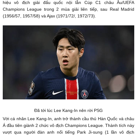
hiệu vô địch giải đấu quốc nội lẫn Cúp C1 châu Âu/UEFA
Champions League trong 2 mùa giải liên tiếp, sau Real Madrid
(1956/57, 1957/58) và Ajax (1971/72/, 1972/73).
Đã tới lúc Lee Kang-In nên rời PSG
Với cá nhân Lee Kang-In, anh trở thành cầu thủ Hàn Quốc và châu
Á đầu tiên giành 2 chức vô địch Champions League. Thành tích này
vượt qua người đàn anh nổi tiếng Park Ji-sung (1 lần vô địch