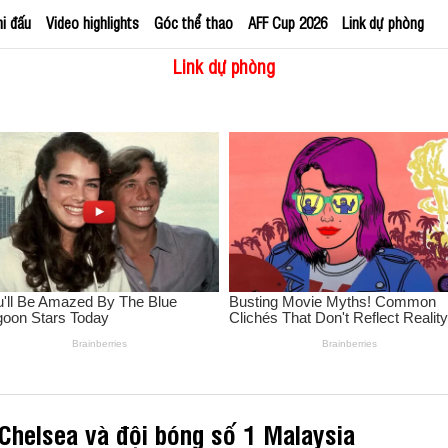
hi đấu
Video highlights
Góc thể thao
AFF Cup 2026
Link dự phòng
Link dự phòng
 Chelsea và đội bóng số 1 Malaysia