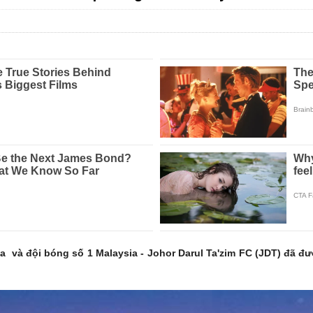
ea và đội bóng số 1 Malaysia - Johor Darul Ta'zim FC (JDT) đã đ