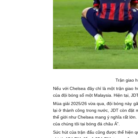
Trận giao h
Nếu với Chelsea đây chỉ là một trận giao h
của đội bóng số một Malaysia. Hiện tại, JDT
Mùa giải 2025/26 vừa qua, đội bóng này gây 
lại ở thành công trong nước, JDT còn đặt m
thế giới như Chelsea mang ý nghĩa rất lớn
của chúng tôi tại bóng đá châu Á”.
Sức hút của trận đấu cũng được thể hiện 