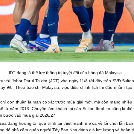
JDT đang là thế lực thống trị tuyệt đối của bóng đá Malaysia
u với Johor Darul Ta'zim (JDT) vào ngày 11/8 tới đây trên SVĐ Sulta
ày 9/8. Theo báo chí Malaysia, việc điều chỉnh lịch thi đấu nhằm tạ
hỉ đơn thuần là màn cọ xát trước mùa giải mới, mà còn mang nhiều ý 
a kể từ năm 2013. Chuyến làm khách tại sân Sultan Ibrahim cũng là đi
hi bước vào mùa giải 2026/27.
a đang hướng tới quá trình tái thiết mạnh mẽ cả về lối chơi lẫn bản 
ọng để nhà cầm quân người Tây Ban Nha đánh giá lực lượng và hoàn th