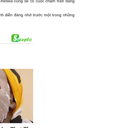
Chelsea cũng sẽ có cuộc chạm trán đáng
ình diễn đáng nhớ trước một trong những