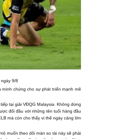
 ngày 9/8
 là minh chứng cho sự phát triển mạnh mẽ
n tiếp tại giải VĐQG Malaysia. Không dừng
 được đối đầu với những tên tuổi hàng đầu
CLB mà còn cho thấy vị thế ngày càng lớn
mộ muốn theo dõi màn so tài này sẽ phải