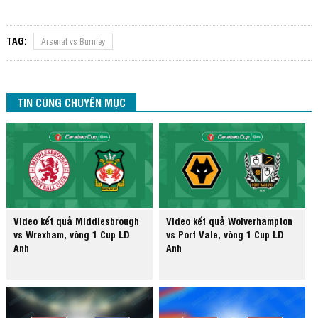
TAG:
Arsenal vs Burnley
TIN CÙNG CHUYÊN MỤC
Video kết quả Middlesbrough
Video kết quả Wolverhampton
vs Wrexham, vòng 1 Cup LĐ
vs Port Vale, vòng 1 Cup LĐ
Anh
Anh