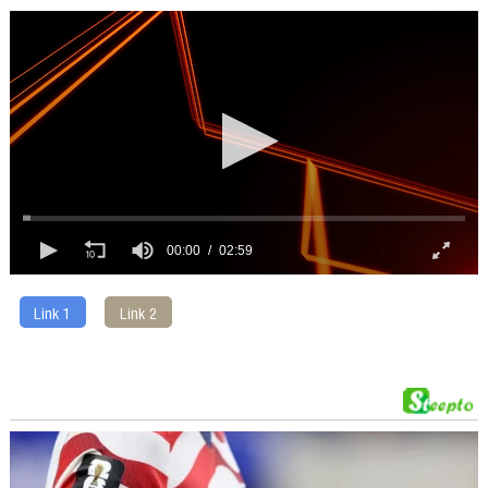
00:00
02:59
Link 1
Link 2