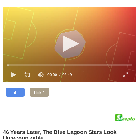
00:00
02:49
Link 1
Link 2