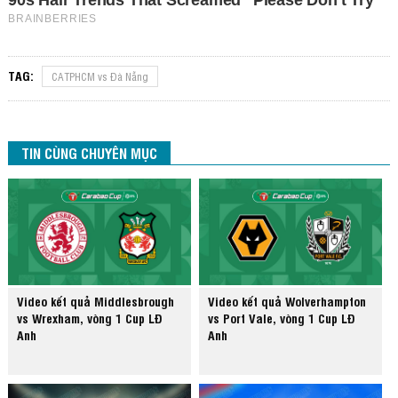
TAG:
CATPHCM vs Đà Nẵng
TIN CÙNG CHUYÊN MỤC
Video kết quả Middlesbrough
Video kết quả Wolverhampton
vs Wrexham, vòng 1 Cup LĐ
vs Port Vale, vòng 1 Cup LĐ
Anh
Anh