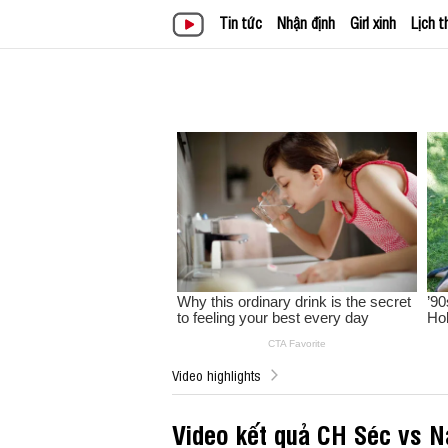
Tin tức
Nhận định
Girl xinh
Lịch t
Video highlights
Video kết quả CH Séc vs 