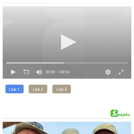
00:00
00:54
Link 1
Link 2
Link 3