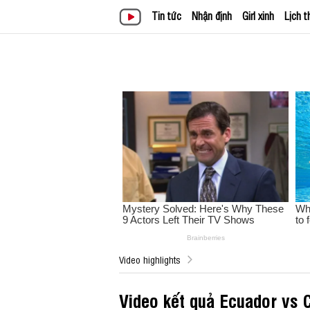
Tin tức
Nhận định
Girl xinh
Lịch t
Video highlights
Video kết quả Ecuador vs 