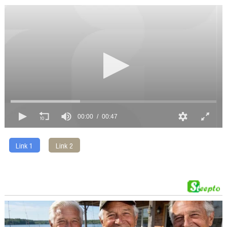
00:00
00:47
Link 1
Link 2