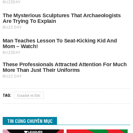
TAG:
Ecuador vs Đức
TIN CÙNG CHUYÊN MỤC