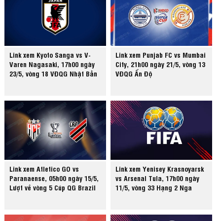
Link xem Kyoto Sanga vs V-
Link xem Punjab FC vs Mumbai
Varen Nagasaki, 17h00 ngày
City, 21h00 ngày 21/5, vòng 13
23/5, vòng 18 VĐQG Nhật Bản
VĐQG Ấn Độ
Link xem Atletico GO vs
Link xem Yenisey Krasnoyarsk
Paranaense, 05h00 ngày 15/5,
vs Arsenal Tula, 17h00 ngày
Lượt về vòng 5 Cúp QG Brazil
11/5, vòng 33 Hạng 2 Nga