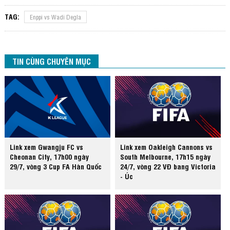
TAG:
Enppi vs Wadi Degla
TIN CÙNG CHUYÊN MỤC
Link xem Gwangju FC vs
Link xem Oakleigh Cannons vs
Cheonan City, 17h00 ngày
South Melbourne, 17h15 ngày
29/7, vòng 3 Cup FA Hàn Quốc
24/7, vòng 22 VĐ bang Victoria
- Úc