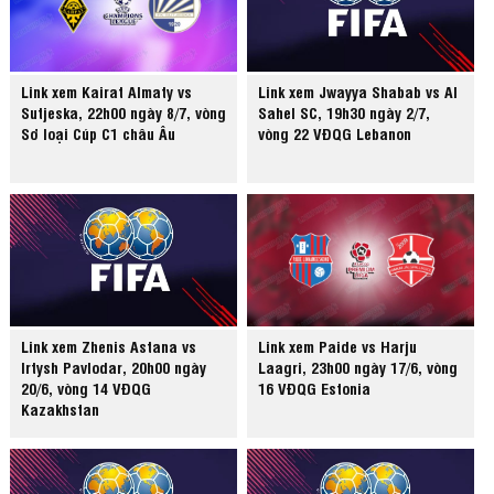
Link xem Kairat Almaty vs
Link xem Jwayya Shabab vs Al
Sutjeska, 22h00 ngày 8/7, vòng
Sahel SC, 19h30 ngày 2/7,
Sơ loại Cúp C1 châu Âu
vòng 22 VĐQG Lebanon
Link xem Zhenis Astana vs
Link xem Paide vs Harju
Irtysh Pavlodar, 20h00 ngày
Laagri, 23h00 ngày 17/6, vòng
20/6, vòng 14 VĐQG
16 VĐQG Estonia
Kazakhstan