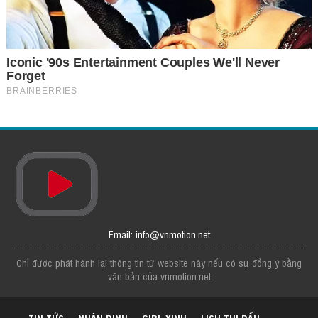
Email: info@vnmotion.net
Chỉ được phát hành lại thông tin từ website này nếu có sự đồng ý bằng
văn bản của vnmotion.net
TIN TỨC
NHẬN ĐỊNH
GIRL XINH
LỊCH THI ĐẤU