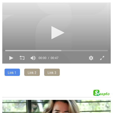
00:00
00:47
Link 1
Link 2
Link 3