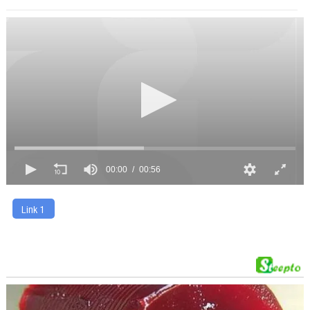
00:00
00:56
Link 1