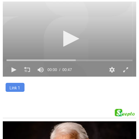
00:00
00:47
Link 1