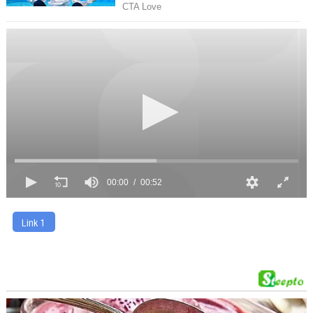
00:00
00:52
Link 1